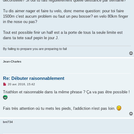
deconseille? Si oui tu fais regulierement quelle deistance par semaine?
a
g
e
Tu dis aimer nager et faire tu velo, donc meme question: pour toi faire
n
o
1500m c'est aucum problem ou faut un peu bosser? en velo 80km finger
n
in the nose ou pas?
l
u
Tout est possible finir un half est a la porte de tous la seule limite est
dans ta tete sauf pepin le jour J.
By failing to prepare you are preparing to fail
Jean-Charles
Re: Débuter raisonnablement
M
20 avr. 2016, 15:42
e
s
Triathlon et raisonnable dans la même phrase ? Ça va pas être possible !
s
a
g
e
Fais très attention où tu mets les pieds, l'addiction n'est pas loin.
n
o
n
l
bnt734
u