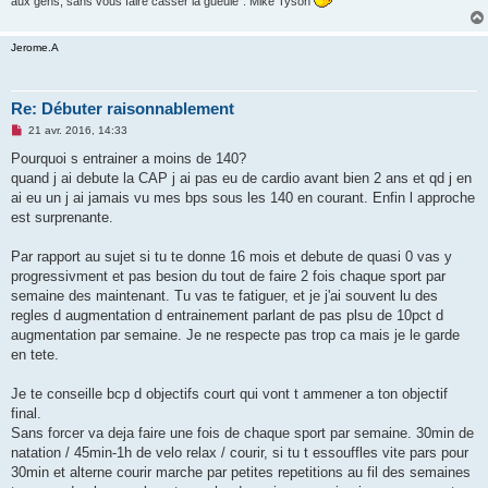
aux gens, sans vous faire casser la gueule”. Mike Tyson
Jerome.A
Re: Débuter raisonnablement
M
21 avr. 2016, 14:33
e
s
Pourquoi s entrainer a moins de 140?
s
quand j ai debute la CAP j ai pas eu de cardio avant bien 2 ans et qd j en
a
g
ai eu un j ai jamais vu mes bps sous les 140 en courant. Enfin l approche
e
est surprenante.
n
o
n
Par rapport au sujet si tu te donne 16 mois et debute de quasi 0 vas y
l
u
progressivment et pas besion du tout de faire 2 fois chaque sport par
semaine des maintenant. Tu vas te fatiguer, et je j'ai souvent lu des
regles d augmentation d entrainement parlant de pas plsu de 10pct d
augmentation par semaine. Je ne respecte pas trop ca mais je le garde
en tete.
Je te conseille bcp d objectifs court qui vont t ammener a ton objectif
final.
Sans forcer va deja faire une fois de chaque sport par semaine. 30min de
natation / 45min-1h de velo relax / courir, si tu t essouffles vite pars pour
30min et alterne courir marche par petites repetitions au fil des semaines