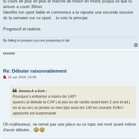
tu cours de plus en plus et marche de moisn en moins jsuqua ce que tu
arrives a courir 30min.
Identifie ton sport faible et commence a te rajouter une seconde session
ds la semaien sur ce sport... tu vois le principe.
Progressif et realiste.
By failing to prepare you are preparing to fail
FAYARD
Re: Débuter raisonnablement
M
21 avr. 2016, 15:00
e
s
s
Jerome.A a écrit :
a
g
Pourquoi s entrainer a moins de 140?
e
quand j ai debute la CAP j ai pas eu de cardio avant bien 2 ans et qd j
n
o
en ai eu un j ai jamais vu mes bps sous les 140 en courant. Enfin l
n
approche est surprenante.
l
u
Oh malheureux, ne remet pas une pièce ou ce topic est mort avant même
d'avoir débuter...