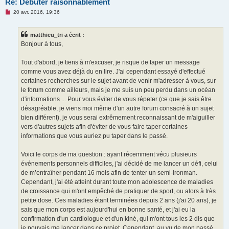
Re: Débuter raisonnablement
M
20 avr. 2016, 19:36
e
s
s
matthieu_tri a écrit :
a
g
Bonjour à tous,
e
n
o
Tout d'abord, je tiens à m'excuser, je risque de taper un message
n
comme vous avez déjà du en lire. J'ai cependant essayé d'effectué
l
u
certaines recherches sur le sujet avant de venir m'adresser à vous, sur
le forum comme ailleurs, mais je me suis un peu perdu dans un océan
d'informations ... Pour vous éviter de vous répeter (ce que je sais être
désagréable, je viens moi même d'un autre forum consacré à un sujet
bien différent), je vous serai extrêmement reconnaissant de m'aiguiller
vers d'autres sujets afin d'éviter de vous faire taper certaines
informations que vous auriez pu taper dans le passé.
Voici le corps de ma question : ayant récemment vécu plusieurs
événements personnels difficiles, j'ai décidé de me lancer un défi, celui
de m’entraîner pendant 16 mois afin de tenter un semi-ironman.
Cependant, j'ai été atteint durant toute mon adolescence de maladies
de croissance qui m'ont empêché de pratiquer de sport, ou alors à très
petite dose. Ces maladies étant terminées depuis 2 ans (j'ai 20 ans), je
sais que mon corps est aujourd'hui en bonne santé, et j'ai eu la
confirmation d'un cardiologue et d'un kiné, qui m'ont tous les 2 dis que
je pouvais me lancer dans ce projet. Cependant, au vu de mon passé