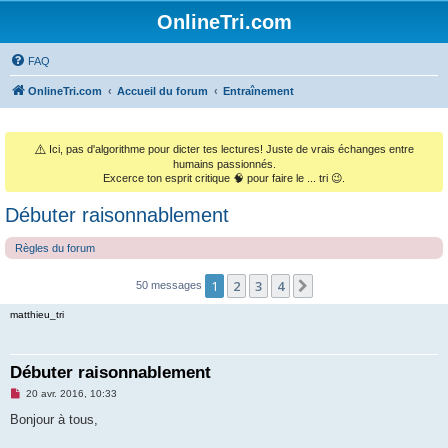
OnlineTri.com
FAQ
OnlineTri.com
Accueil du forum
Entraînement
⚠️
Ici, pas d'algorithme pour dicter tes lectures! Juste de vrais échanges entre
humains passionnés.
Excerce ton esprit critique 🧠 pour faire le ... tri 😉.
Débuter raisonnablement
Règles du forum
1
2
3
4
Suivant
50 messages
matthieu_tri
Débuter raisonnablement
M
20 avr. 2016, 10:33
e
s
Bonjour à tous,
s
a