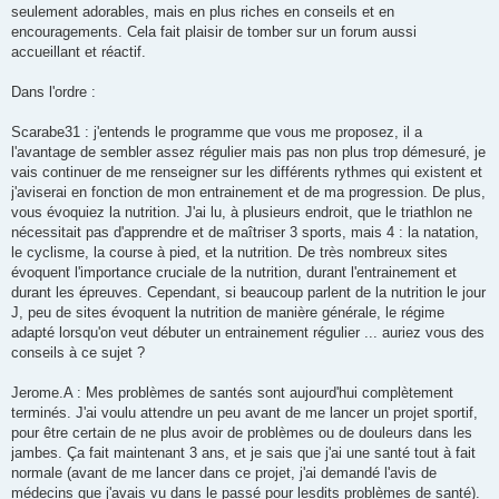
s
seulement adorables, mais en plus riches en conseils et en
a
g
encouragements. Cela fait plaisir de tomber sur un forum aussi
e
accueillant et réactif.
n
o
n
Dans l'ordre :
l
u
Scarabe31 : j'entends le programme que vous me proposez, il a
l'avantage de sembler assez régulier mais pas non plus trop démesuré, je
vais continuer de me renseigner sur les différents rythmes qui existent et
j'aviserai en fonction de mon entrainement et de ma progression. De plus,
vous évoquiez la nutrition. J'ai lu, à plusieurs endroit, que le triathlon ne
nécessitait pas d'apprendre et de maîtriser 3 sports, mais 4 : la natation,
le cyclisme, la course à pied, et la nutrition. De très nombreux sites
évoquent l'importance cruciale de la nutrition, durant l'entrainement et
durant les épreuves. Cependant, si beaucoup parlent de la nutrition le jour
J, peu de sites évoquent la nutrition de manière générale, le régime
adapté lorsqu'on veut débuter un entrainement régulier ... auriez vous des
conseils à ce sujet ?
Jerome.A : Mes problèmes de santés sont aujourd'hui complètement
terminés. J'ai voulu attendre un peu avant de me lancer un projet sportif,
pour être certain de ne plus avoir de problèmes ou de douleurs dans les
jambes. Ça fait maintenant 3 ans, et je sais que j'ai une santé tout à fait
normale (avant de me lancer dans ce projet, j'ai demandé l'avis de
médecins que j'avais vu dans le passé pour lesdits problèmes de santé).