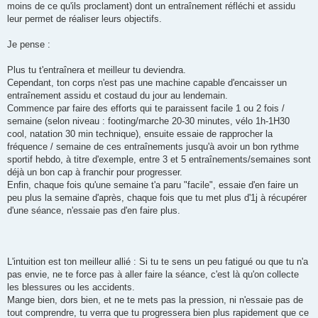
moins de ce qu'ils proclament) dont un entraînement réfléchi et assidu
n
o
leur permet de réaliser leurs objectifs.
n
l
u
Je pense :
Plus tu t'entraînera et meilleur tu deviendra.
Cependant, ton corps n'est pas une machine capable d'encaisser un
entraînement assidu et costaud du jour au lendemain.
Commence par faire des efforts qui te paraissent facile 1 ou 2 fois /
semaine (selon niveau : footing/marche 20-30 minutes, vélo 1h-1H30
cool, natation 30 min technique), ensuite essaie de rapprocher la
fréquence / semaine de ces entraînements jusqu'à avoir un bon rythme
sportif hebdo, à titre d'exemple, entre 3 et 5 entraînements/semaines sont
déjà un bon cap à franchir pour progresser.
Enfin, chaque fois qu'une semaine t'a paru "facile", essaie d'en faire un
peu plus la semaine d'après, chaque fois que tu met plus d'1j à récupérer
d'une séance, n'essaie pas d'en faire plus.
L'intuition est ton meilleur allié : Si tu te sens un peu fatigué ou que tu n'a
pas envie, ne te force pas à aller faire la séance, c'est là qu'on collecte
les blessures ou les accidents.
Mange bien, dors bien, et ne te mets pas la pression, ni n'essaie pas de
tout comprendre, tu verra que tu progressera bien plus rapidement que ce