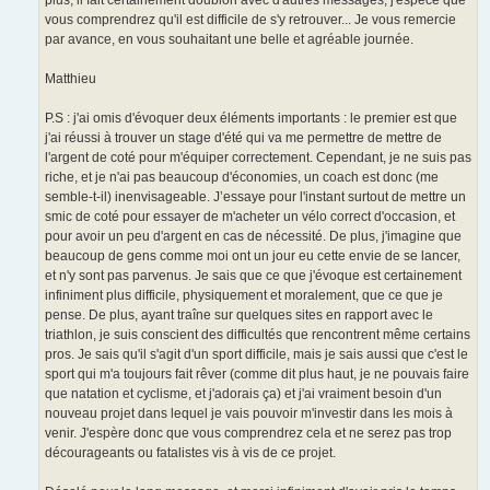
plus, il fait certainement doublon avec d'autres messages, j'espèce que
vous comprendrez qu'il est difficile de s'y retrouver... Je vous remercie
par avance, en vous souhaitant une belle et agréable journée.
Matthieu
P.S : j'ai omis d'évoquer deux éléments importants : le premier est que
j'ai réussi à trouver un stage d'été qui va me permettre de mettre de
l'argent de coté pour m'équiper correctement. Cependant, je ne suis pas
riche, et je n'ai pas beaucoup d'économies, un coach est donc (me
semble-t-il) inenvisageable. J’essaye pour l'instant surtout de mettre un
smic de coté pour essayer de m'acheter un vélo correct d'occasion, et
pour avoir un peu d'argent en cas de nécessité. De plus, j'imagine que
beaucoup de gens comme moi ont un jour eu cette envie de se lancer,
et n'y sont pas parvenus. Je sais que ce que j'évoque est certainement
infiniment plus difficile, physiquement et moralement, que ce que je
pense. De plus, ayant traîne sur quelques sites en rapport avec le
triathlon, je suis conscient des difficultés que rencontrent même certains
pros. Je sais qu'il s'agit d'un sport difficile, mais je sais aussi que c'est le
sport qui m'a toujours fait rêver (comme dit plus haut, je ne pouvais faire
que natation et cyclisme, et j'adorais ça) et j'ai vraiment besoin d'un
nouveau projet dans lequel je vais pouvoir m'investir dans les mois à
venir. J'espère donc que vous comprendrez cela et ne serez pas trop
décourageants ou fatalistes vis à vis de ce projet.