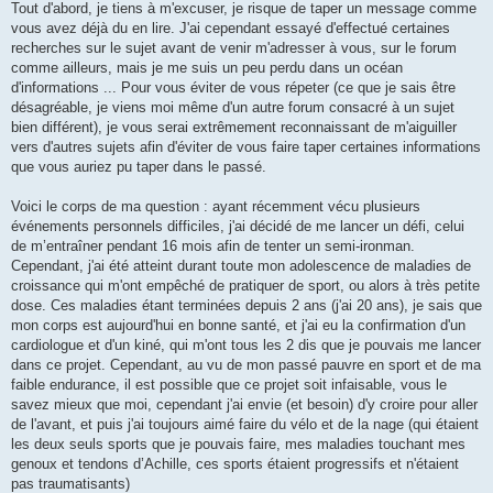
g
Tout d'abord, je tiens à m'excuser, je risque de taper un message comme
e
vous avez déjà du en lire. J'ai cependant essayé d'effectué certaines
n
o
recherches sur le sujet avant de venir m'adresser à vous, sur le forum
n
comme ailleurs, mais je me suis un peu perdu dans un océan
l
u
d'informations ... Pour vous éviter de vous répeter (ce que je sais être
désagréable, je viens moi même d'un autre forum consacré à un sujet
bien différent), je vous serai extrêmement reconnaissant de m'aiguiller
vers d'autres sujets afin d'éviter de vous faire taper certaines informations
que vous auriez pu taper dans le passé.
Voici le corps de ma question : ayant récemment vécu plusieurs
événements personnels difficiles, j'ai décidé de me lancer un défi, celui
de m’entraîner pendant 16 mois afin de tenter un semi-ironman.
Cependant, j'ai été atteint durant toute mon adolescence de maladies de
croissance qui m'ont empêché de pratiquer de sport, ou alors à très petite
dose. Ces maladies étant terminées depuis 2 ans (j'ai 20 ans), je sais que
mon corps est aujourd'hui en bonne santé, et j'ai eu la confirmation d'un
cardiologue et d'un kiné, qui m'ont tous les 2 dis que je pouvais me lancer
dans ce projet. Cependant, au vu de mon passé pauvre en sport et de ma
faible endurance, il est possible que ce projet soit infaisable, vous le
savez mieux que moi, cependant j'ai envie (et besoin) d'y croire pour aller
de l'avant, et puis j'ai toujours aimé faire du vélo et de la nage (qui étaient
les deux seuls sports que je pouvais faire, mes maladies touchant mes
genoux et tendons d’Achille, ces sports étaient progressifs et n'étaient
pas traumatisants)