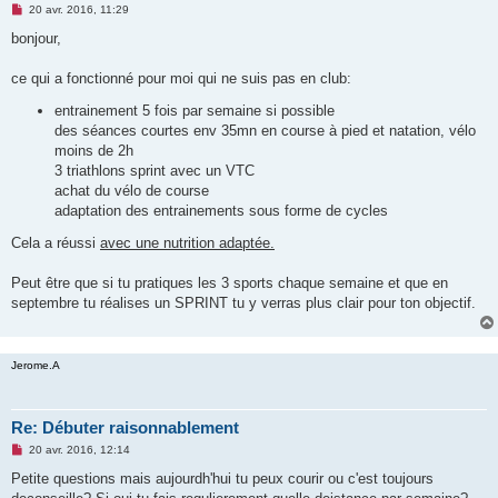
M
20 avr. 2016, 11:29
e
s
bonjour,
s
a
g
ce qui a fonctionné pour moi qui ne suis pas en club:
e
n
entrainement 5 fois par semaine si possible
o
des séances courtes env 35mn en course à pied et natation, vélo
n
l
moins de 2h
u
3 triathlons sprint avec un VTC
achat du vélo de course
adaptation des entrainements sous forme de cycles
Cela a réussi
avec une nutrition adaptée.
Peut être que si tu pratiques les 3 sports chaque semaine et que en
septembre tu réalises un SPRINT tu y verras plus clair pour ton objectif.
Jerome.A
Re: Débuter raisonnablement
M
20 avr. 2016, 12:14
e
s
Petite questions mais aujourdh'hui tu peux courir ou c'est toujours
s