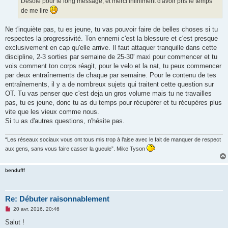
Désolé pour le long message, et merci infiniment d'avoir pris le temps
de me lire
Ne t'inquiète pas, tu es jeune, tu vas pouvoir faire de belles choses si tu
respectes la progressivité. Ton ennemi c'est la blessure et c'est presque
exclusivement en cap qu'elle arrive. Il faut attaquer tranquille dans cette
discipline, 2-3 sorties par semaine de 25-30' maxi pour commencer et tu
vois comment ton corps réagit, pour le velo et la nat, tu peux commencer
par deux entraînements de chaque par semaine. Pour le contenu de tes
entraînements, il y a de nombreux sujets qui traitent cette question sur
OT. Tu vas penser que c'est deja un gros volume mais tu ne travailles
pas, tu es jeune, donc tu as du temps pour récupérer et tu récupères plus
vite que les vieux comme nous.
Si tu as d'autres questions, n'hésite pas.
“Les réseaux sociaux vous ont tous mis trop à l’aise avec le fait de manquer de respect
aux gens, sans vous faire casser la gueule”. Mike Tyson
bendufff
Re: Débuter raisonnablement
M
20 avr. 2016, 20:46
e
s
Salut !
s