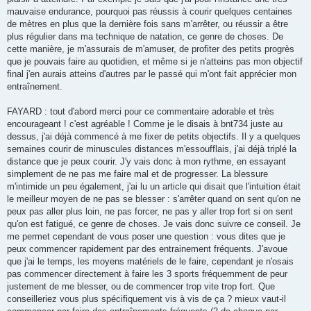
mauvaise endurance, pourquoi pas réussis à courir quelques centaines
de mètres en plus que la dernière fois sans m'arrêter, ou réussir a être
plus régulier dans ma technique de natation, ce genre de choses. De
cette manière, je m'assurais de m'amuser, de profiter des petits progrès
que je pouvais faire au quotidien, et même si je n'atteins pas mon objectif
final j'en aurais atteins d'autres par le passé qui m'ont fait apprécier mon
entraînement.
FAYARD : tout d'abord merci pour ce commentaire adorable et très
encourageant ! c'est agréable ! Comme je le disais à bnt734 juste au
dessus, j'ai déjà commencé à me fixer de petits objectifs. Il y a quelques
semaines courir de minuscules distances m'essoufflais, j'ai déjà triplé la
distance que je peux courir. J'y vais donc à mon rythme, en essayant
simplement de ne pas me faire mal et de progresser. La blessure
m'intimide un peu également, j'ai lu un article qui disait que l'intuition était
le meilleur moyen de ne pas se blesser : s'arrêter quand on sent qu'on ne
peux pas aller plus loin, ne pas forcer, ne pas y aller trop fort si on sent
qu'on est fatigué, ce genre de choses. Je vais donc suivre ce conseil. Je
me permet cependant de vous poser une question : vous dites que je
peux commencer rapidement par des entrainement fréquents. J'avoue
que j'ai le temps, les moyens matériels de le faire, cependant je n'osais
pas commencer directement à faire les 3 sports fréquemment de peur
justement de me blesser, ou de commencer trop vite trop fort. Que
conseilleriez vous plus spécifiquement vis à vis de ça ? mieux vaut-il