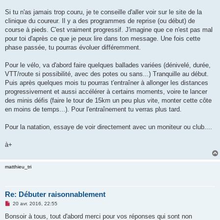
a
g
Si tu n'as jamais trop couru, je te conseille d'aller voir sur le site de la
e
clinique du coureur. Il y a des programmes de reprise (ou début) de
n
o
course à pieds. C'est vraiment progressif. J'imagine que ce n'est pas mal
n
pour toi d'après ce que je peux lire dans ton message. Une fois cette
l
u
phase passée, tu pourras évoluer différemment.
Pour le vélo, va d'abord faire quelques ballades variées (dénivelé, durée,
VTT/route si possibilité, avec des potes ou sans...) Tranquille au début.
Puis après quelques mois tu pourras t'entraîner à allonger les distances
progressivement et aussi accélérer à certains moments, voire te lancer
des minis défis (faire le tour de 15km un peu plus vite, monter cette côte
en moins de temps...). Pour l'entraînement tu verras plus tard.
Pour la natation, essaye de voir directement avec un moniteur ou club....
à+
matthieu_tri
Re: Débuter raisonnablement
M
20 avr. 2016, 22:55
e
s
Bonsoir à tous, tout d'abord merci pour vos réponses qui sont non