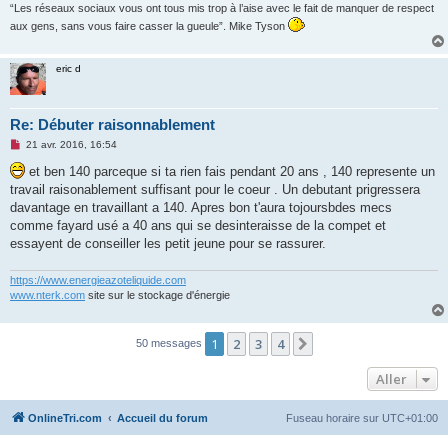
“Les réseaux sociaux vous ont tous mis trop à l’aise avec le fait de manquer de respect
aux gens, sans vous faire casser la gueule”. Mike Tyson
eric d
Re: Débuter raisonnablement
M
21 avr. 2016, 16:54
e
s
et ben 140 parceque si ta rien fais pendant 20 ans , 140 represente un
s
travail raisonablement suffisant pour le coeur . Un debutant prigressera
a
g
davantage en travaillant a 140. Apres bon t'aura tojoursbdes mecs
e
comme fayard usé a 40 ans qui se desinteraisse de la compet et
n
o
essayent de conseiller les petit jeune pour se rassurer.
n
l
u
https://www.energieazoteliquide.com
www.nterk.com
site sur le stockage d'énergie
1
2
3
4
Suivant
50 messages
Aller
OnlineTri.com
Accueil du forum
Fuseau horaire sur
UTC+01:00