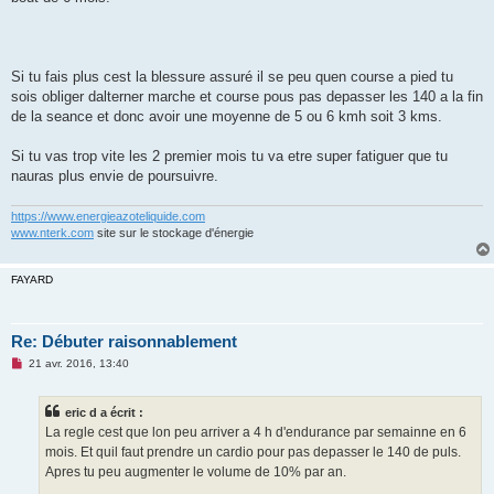
Si tu fais plus cest la blessure assuré il se peu quen course a pied tu
sois obliger dalterner marche et course pous pas depasser les 140 a la fin
de la seance et donc avoir une moyenne de 5 ou 6 kmh soit 3 kms.
Si tu vas trop vite les 2 premier mois tu va etre super fatiguer que tu
nauras plus envie de poursuivre.
https://www.energieazoteliquide.com
www.nterk.com
site sur le stockage d'énergie
FAYARD
Re: Débuter raisonnablement
M
21 avr. 2016, 13:40
e
s
s
eric d a écrit :
a
g
La regle cest que lon peu arriver a 4 h d'endurance par semainne en 6
e
mois. Et quil faut prendre un cardio pour pas depasser le 140 de puls.
n
o
Apres tu peu augmenter le volume de 10% par an.
n