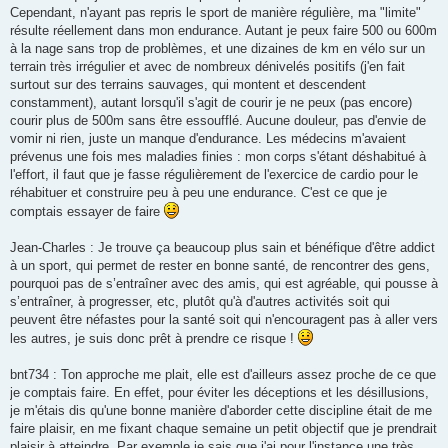
Cependant, n'ayant pas repris le sport de manière régulière, ma "limite"
résulte réellement dans mon endurance. Autant je peux faire 500 ou 600m
à la nage sans trop de problèmes, et une dizaines de km en vélo sur un
terrain très irrégulier et avec de nombreux dénivelés positifs (j'en fait
surtout sur des terrains sauvages, qui montent et descendent
constamment), autant lorsqu'il s'agit de courir je ne peux (pas encore)
courir plus de 500m sans être essoufflé. Aucune douleur, pas d'envie de
vomir ni rien, juste un manque d'endurance. Les médecins m'avaient
prévenus une fois mes maladies finies : mon corps s'étant déshabitué à
l'effort, il faut que je fasse régulièrement de l'exercice de cardio pour le
réhabituer et construire peu à peu une endurance. C'est ce que je
comptais essayer de faire
Jean-Charles : Je trouve ça beaucoup plus sain et bénéfique d'être addict
à un sport, qui permet de rester en bonne santé, de rencontrer des gens,
pourquoi pas de s’entraîner avec des amis, qui est agréable, qui pousse à
s’entraîner, à progresser, etc, plutôt qu'à d'autres activités soit qui
peuvent être néfastes pour la santé soit qui n'encouragent pas à aller vers
les autres, je suis donc prêt à prendre ce risque !
bnt734 : Ton approche me plait, elle est d'ailleurs assez proche de ce que
je comptais faire. En effet, pour éviter les déceptions et les désillusions,
je m'étais dis qu'une bonne manière d'aborder cette discipline était de me
faire plaisir, en me fixant chaque semaine un petit objectif que je prendrait
plaisir à atteindre. Par exemple je sais que j'ai pour l'instance une très