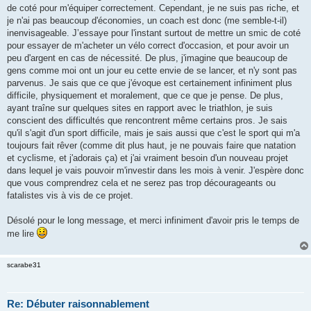
de coté pour m'équiper correctement. Cependant, je ne suis pas riche, et
je n'ai pas beaucoup d'économies, un coach est donc (me semble-t-il)
inenvisageable. J’essaye pour l'instant surtout de mettre un smic de coté
pour essayer de m'acheter un vélo correct d'occasion, et pour avoir un
peu d'argent en cas de nécessité. De plus, j'imagine que beaucoup de
gens comme moi ont un jour eu cette envie de se lancer, et n'y sont pas
parvenus. Je sais que ce que j'évoque est certainement infiniment plus
difficile, physiquement et moralement, que ce que je pense. De plus,
ayant traîne sur quelques sites en rapport avec le triathlon, je suis
conscient des difficultés que rencontrent même certains pros. Je sais
qu'il s'agit d'un sport difficile, mais je sais aussi que c'est le sport qui m'a
toujours fait rêver (comme dit plus haut, je ne pouvais faire que natation
et cyclisme, et j'adorais ça) et j'ai vraiment besoin d'un nouveau projet
dans lequel je vais pouvoir m'investir dans les mois à venir. J'espère donc
que vous comprendrez cela et ne serez pas trop décourageants ou
fatalistes vis à vis de ce projet.
Désolé pour le long message, et merci infiniment d'avoir pris le temps de
me lire
scarabe31
Re: Débuter raisonnablement