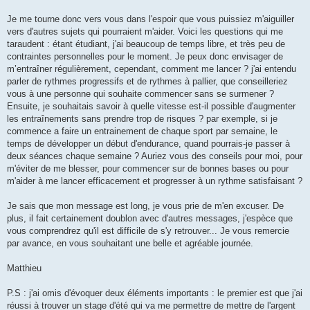
Je me tourne donc vers vous dans l'espoir que vous puissiez m'aiguiller
vers d'autres sujets qui pourraient m'aider. Voici les questions qui me
taraudent : étant étudiant, j'ai beaucoup de temps libre, et très peu de
contraintes personnelles pour le moment. Je peux donc envisager de
m’entraîner régulièrement, cependant, comment me lancer ? j'ai entendu
parler de rythmes progressifs et de rythmes à pallier, que conseilleriez
vous à une personne qui souhaite commencer sans se surmener ?
Ensuite, je souhaitais savoir à quelle vitesse est-il possible d'augmenter
les entraînements sans prendre trop de risques ? par exemple, si je
commence a faire un entrainement de chaque sport par semaine, le
temps de développer un début d'endurance, quand pourrais-je passer à
deux séances chaque semaine ? Auriez vous des conseils pour moi, pour
m'éviter de me blesser, pour commencer sur de bonnes bases ou pour
m'aider à me lancer efficacement et progresser à un rythme satisfaisant ?
Je sais que mon message est long, je vous prie de m'en excuser. De
plus, il fait certainement doublon avec d'autres messages, j'espèce que
vous comprendrez qu'il est difficile de s'y retrouver... Je vous remercie
par avance, en vous souhaitant une belle et agréable journée.
Matthieu
P.S : j'ai omis d'évoquer deux éléments importants : le premier est que j'ai
réussi à trouver un stage d'été qui va me permettre de mettre de l'argent