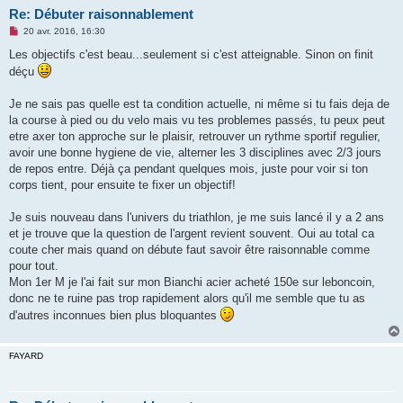
Re: Débuter raisonnablement
M
20 avr. 2016, 16:30
e
s
Les objectifs c'est beau...seulement si c'est atteignable. Sinon on finit
s
déçu
a
g
e
Je ne sais pas quelle est ta condition actuelle, ni même si tu fais deja de
n
o
la course à pied ou du velo mais vu tes problemes passés, tu peux peut
n
etre axer ton approche sur le plaisir, retrouver un rythme sportif regulier,
l
u
avoir une bonne hygiene de vie, alterner les 3 disciplines avec 2/3 jours
de repos entre. Déjà ça pendant quelques mois, juste pour voir si ton
corps tient, pour ensuite te fixer un objectif!
Je suis nouveau dans l'univers du triathlon, je me suis lancé il y a 2 ans
et je trouve que la question de l'argent revient souvent. Oui au total ca
coute cher mais quand on débute faut savoir être raisonnable comme
pour tout.
Mon 1er M je l'ai fait sur mon Bianchi acier acheté 150e sur leboncoin,
donc ne te ruine pas trop rapidement alors qu'il me semble que tu as
d'autres inconnues bien plus bloquantes
FAYARD