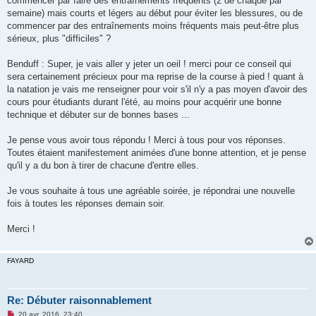
commencer par faire des entraînements fréquents (2 de chaque par
semaine) mais courts et légers au début pour éviter les blessures, ou de
commencer par des entraînements moins fréquents mais peut-être plus
sérieux, plus "difficiles" ?
Benduff : Super, je vais aller y jeter un oeil ! merci pour ce conseil qui
sera certainement précieux pour ma reprise de la course à pied ! quant à
la natation je vais me renseigner pour voir s'il n'y a pas moyen d'avoir des
cours pour étudiants durant l'été, au moins pour acquérir une bonne
technique et débuter sur de bonnes bases ...
Je pense vous avoir tous répondu ! Merci à tous pour vos réponses.
Toutes étaient manifestement animées d'une bonne attention, et je pense
qu'il y a du bon à tirer de chacune d'entre elles.
Je vous souhaite à tous une agréable soirée, je répondrai une nouvelle
fois à toutes les réponses demain soir.
Merci !
FAYARD
Re: Débuter raisonnablement
M
20 avr. 2016, 23:40