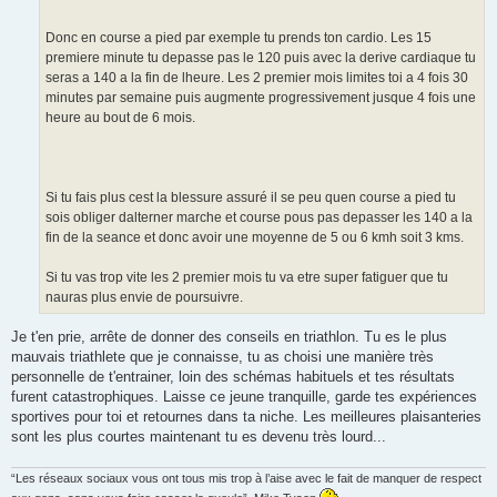
l
u
Donc en course a pied par exemple tu prends ton cardio. Les 15
premiere minute tu depasse pas le 120 puis avec la derive cardiaque tu
seras a 140 a la fin de lheure. Les 2 premier mois limites toi a 4 fois 30
minutes par semaine puis augmente progressivement jusque 4 fois une
heure au bout de 6 mois.
Si tu fais plus cest la blessure assuré il se peu quen course a pied tu
sois obliger dalterner marche et course pous pas depasser les 140 a la
fin de la seance et donc avoir une moyenne de 5 ou 6 kmh soit 3 kms.
Si tu vas trop vite les 2 premier mois tu va etre super fatiguer que tu
nauras plus envie de poursuivre.
Je t'en prie, arrête de donner des conseils en triathlon. Tu es le plus
mauvais triathlete que je connaisse, tu as choisi une manière très
personnelle de t'entrainer, loin des schémas habituels et tes résultats
furent catastrophiques. Laisse ce jeune tranquille, garde tes expériences
sportives pour toi et retournes dans ta niche. Les meilleures plaisanteries
sont les plus courtes maintenant tu es devenu très lourd...
“Les réseaux sociaux vous ont tous mis trop à l’aise avec le fait de manquer de respect