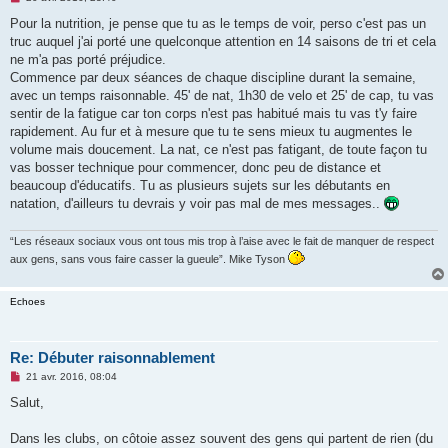
e
s
Pour la nutrition, je pense que tu as le temps de voir, perso c'est pas un
s
truc auquel j'ai porté une quelconque attention en 14 saisons de tri et cela
a
g
ne m'a pas porté préjudice.
e
Commence par deux séances de chaque discipline durant la semaine,
n
o
avec un temps raisonnable. 45' de nat, 1h30 de velo et 25' de cap, tu vas
n
sentir de la fatigue car ton corps n'est pas habitué mais tu vas t'y faire
l
u
rapidement. Au fur et à mesure que tu te sens mieux tu augmentes le
volume mais doucement. La nat, ce n'est pas fatigant, de toute façon tu
vas bosser technique pour commencer, donc peu de distance et
beaucoup d'éducatifs. Tu as plusieurs sujets sur les débutants en
natation, d'ailleurs tu devrais y voir pas mal de mes messages..
“Les réseaux sociaux vous ont tous mis trop à l’aise avec le fait de manquer de respect
aux gens, sans vous faire casser la gueule”. Mike Tyson
Echoes
Re: Débuter raisonnablement
M
21 avr. 2016, 08:04
e
s
Salut,
s
a
g
Dans les clubs, on côtoie assez souvent des gens qui partent de rien (du
e