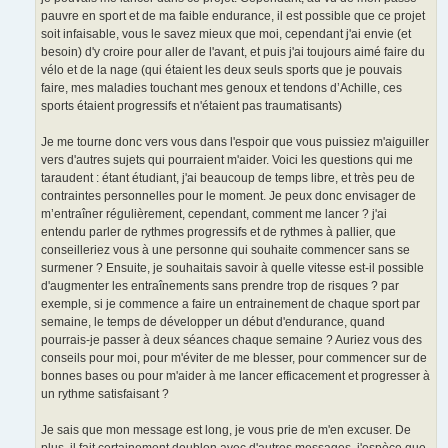
pauvre en sport et de ma faible endurance, il est possible que ce projet
soit infaisable, vous le savez mieux que moi, cependant j'ai envie (et
besoin) d'y croire pour aller de l'avant, et puis j'ai toujours aimé faire du
vélo et de la nage (qui étaient les deux seuls sports que je pouvais
faire, mes maladies touchant mes genoux et tendons d’Achille, ces
sports étaient progressifs et n'étaient pas traumatisants)
Je me tourne donc vers vous dans l'espoir que vous puissiez m'aiguiller
vers d'autres sujets qui pourraient m'aider. Voici les questions qui me
taraudent : étant étudiant, j'ai beaucoup de temps libre, et très peu de
contraintes personnelles pour le moment. Je peux donc envisager de
m’entraîner régulièrement, cependant, comment me lancer ? j'ai
entendu parler de rythmes progressifs et de rythmes à pallier, que
conseilleriez vous à une personne qui souhaite commencer sans se
surmener ? Ensuite, je souhaitais savoir à quelle vitesse est-il possible
d'augmenter les entraînements sans prendre trop de risques ? par
exemple, si je commence a faire un entrainement de chaque sport par
semaine, le temps de développer un début d'endurance, quand
pourrais-je passer à deux séances chaque semaine ? Auriez vous des
conseils pour moi, pour m'éviter de me blesser, pour commencer sur de
bonnes bases ou pour m'aider à me lancer efficacement et progresser à
un rythme satisfaisant ?
Je sais que mon message est long, je vous prie de m'en excuser. De