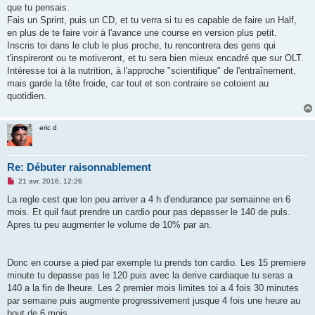
que tu pensais.
Fais un Sprint, puis un CD, et tu verra si tu es capable de faire un Half,
en plus de te faire voir à l'avance une course en version plus petit.
Inscris toi dans le club le plus proche, tu rencontrera des gens qui
t'inspireront ou te motiveront, et tu sera bien mieux encadré que sur OLT.
Intéresse toi à la nutrition, à l'approche "scientifique" de l'entraînement,
mais garde la tête froide, car tout et son contraire se cotoient au
quotidien.
eric d
Re: Débuter raisonnablement
M
21 avr. 2016, 12:26
e
s
La regle cest que lon peu arriver a 4 h d'endurance par semainne en 6
s
mois. Et quil faut prendre un cardio pour pas depasser le 140 de puls.
a
g
Apres tu peu augmenter le volume de 10% par an.
e
n
o
n
Donc en course a pied par exemple tu prends ton cardio. Les 15 premiere
l
u
minute tu depasse pas le 120 puis avec la derive cardiaque tu seras a
140 a la fin de lheure. Les 2 premier mois limites toi a 4 fois 30 minutes
par semaine puis augmente progressivement jusque 4 fois une heure au
bout de 6 mois.