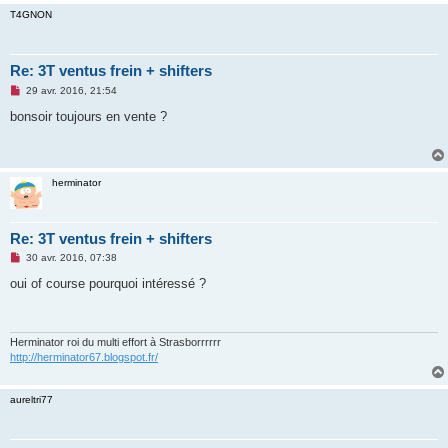
u
T4GNON
Re: 3T ventus frein + shifters
M
29 avr. 2016, 21:54
e
s
bonsoir toujours en vente ?
s
a
g
e
n
herminator
o
n
l
u
Re: 3T ventus frein + shifters
M
30 avr. 2016, 07:38
e
s
oui of course pourquoi intéressé ?
s
a
g
e
n
Herminator roi du multi effort à Strasborrrrrr
o
http://herminator67.blogspot.fr/
n
l
u
aureltri77