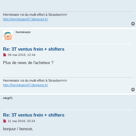
a
g
e
n
Herminator roi du multi effort à Strasborrrrrr
o
http://herminator67.blogspot.fr/
n
l
u
herminator
Re: 3T ventus frein + shifters
M
09 mai 2016, 12:44
e
s
Plus de news de l'acheteur ?
s
a
g
e
n
Herminator roi du multi effort à Strasborrrrrr
o
http://herminator67.blogspot.fr/
n
l
u
oleg01
Re: 3T ventus frein + shifters
M
11 mai 2016, 20:24
e
s
bonjour / bonsoir,
s
a