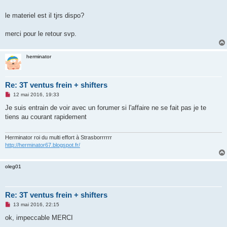
g
e
le materiel est il tjrs dispo?
n
o
n
merci pour le retour svp.
l
u
herminator
Re: 3T ventus frein + shifters
M
12 mai 2016, 19:33
e
s
Je suis entrain de voir avec un forumer si l'affaire ne se fait pas je te
s
tiens au courant rapidement
a
g
e
n
Herminator roi du multi effort à Strasborrrrrr
o
http://herminator67.blogspot.fr/
n
l
u
oleg01
Re: 3T ventus frein + shifters
M
13 mai 2016, 22:15
e
s
ok, impeccable MERCI
s