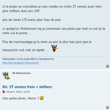
n
o
si le projet se concrétise je vais vendre un cintre 3T ventus avec frein
n
plus shifters dura ace 10V
l
u
prix de vente 170 euros plus frais de port
si quelqu'un d'intéresser mp je j'enverrais une photo par mail ce soir je la
mets sur le poste...
Pas de marchandage je le mets au prix le plus bas pour que la
transaction soit clair et rapide ....
Herminator roi du multi effort à Strasborrrrrr
http://herminator67.blogspot.fr/
Mr Motherfucker
Re: 3T ventus frein + shifters
M
29 janv. 2016, 16:04
e
s
Une petite photo, Hermi ?
s
a
g
e