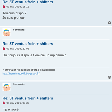
Re: 3T ventus frein + shifters
M
03 mai 2016, 18:16
e
s
Toujours dispo ?
s
Je suis preneur
a
g
e
n
herminator
o
n
l
u
Re: 3T ventus frein + shifters
M
03 mai 2016, 22:08
e
s
Oui toujours dispo je t envoie un mp demain
s
a
g
e
n
Herminator roi du multi effort à Strasborrrrrr
o
http://herminator67.blogspot.fr/
n
l
u
herminator
Re: 3T ventus frein + shifters
M
04 mai 2016, 09:37
e
s
mp envoyé
s