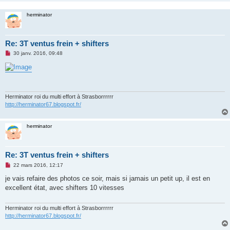
n
o
herminator
n
l
u
Re: 3T ventus frein + shifters
M
30 janv. 2016, 09:48
e
s
s
a
g
e
n
Herminator roi du multi effort à Strasborrrrrr
o
http://herminator67.blogspot.fr/
n
l
u
herminator
Re: 3T ventus frein + shifters
M
22 mars 2016, 12:17
e
s
je vais refaire des photos ce soir, mais si jamais un petit up, il est en
s
excellent état, avec shifters 10 vitesses
a
g
e
n
Herminator roi du multi effort à Strasborrrrrr
o
http://herminator67.blogspot.fr/
n
l