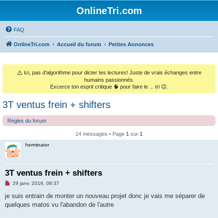
OnlineTri.com
FAQ
OnlineTri.com
Accueil du forum
Petites Annonces
⚠️
Ici, pas d'algorithme pour dicter tes lectures! Juste de vrais échanges entre
humains passionnés.
Excerce ton esprit critique 🧠 pour faire le ... tri 😉.
3T ventus frein + shifters
Règles du forum
14 messages • Page
1
sur
1
herminator
3T ventus frein + shifters
M
29 janv. 2016, 08:37
e
s
je suis entrain de monter un nouveau projet donc je vais me séparer de
s
quelques matos vu l'abandon de l'autre
a
g
e