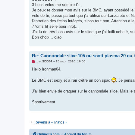
s
3 bons vélos me semble t'il.
a
g
Je peux te donner mon avis sur le BMC, ayant possédé le T
e
vélo de tri, passe partout que j'ai utilisé sur Lanzarote et 
n
o
l'entretien des freins intégrés, sinon tout bon. Attention à 
n
77cms ht selle pour info)...
l
u
J'ai lu de très bons avis sur le slice que j'ai failli acheté, 
Bon choix... ciao
Re: Cannondale slice 105 ou scott plasma 20 o
M
par
SDD54
»
15 sept. 2016, 19:06
e
s
Hello Ironman04,
s
a
g
Le BMC est sexy et à l'air d'être un bon spad
. Je pensa
e
n
o
J'ai bien envie de craquer sur le cannondale slice. Mais le s
n
l
u
Sportivement
Revenir à « Matos »
OnlineTri.com
Accueil du forum