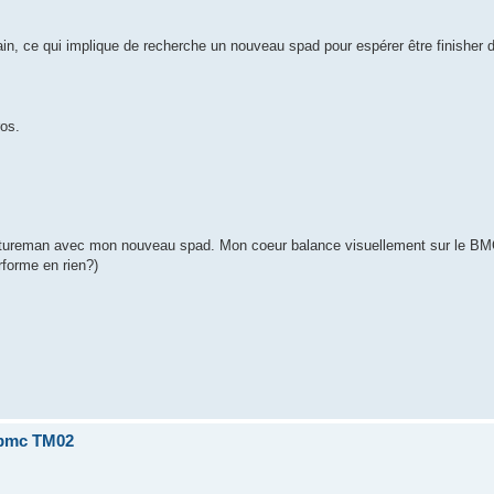
ain, ce qui implique de recherche un nouveau spad pour espérer être finisher
os.
 Natureman avec mon nouveau spad. Mon coeur balance visuellement sur le BMC 
rforme en rien?)
u bmc TM02