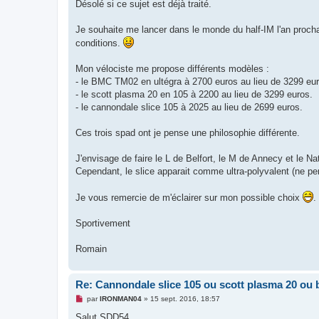
g
Désolé si ce sujet est déjà traité.
e
n
o
Je souhaite me lancer dans le monde du half-IM l'an proch
n
conditions.
l
u
Mon vélociste me propose différents modèles :
- le BMC TM02 en ultégra à 2700 euros au lieu de 3299 eur
- le scott plasma 20 en 105 à 2200 au lieu de 3299 euros.
- le cannondale slice 105 à 2025 au lieu de 2699 euros.
Ces trois spad ont je pense une philosophie différente.
J'envisage de faire le L de Belfort, le M de Annecy et le
Cependant, le slice apparait comme ultra-polyvalent (ne pe
Je vous remercie de m'éclairer sur mon possible choix
.
Sportivement
Romain
Re: Cannondale slice 105 ou scott plasma 20 o
M
par
IRONMAN04
»
15 sept. 2016, 18:57
e
s
Salut SDD54,