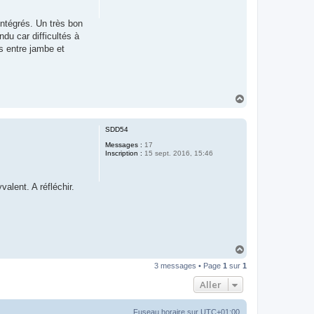
ntégrés. Un très bon
ndu car difficultés à
ms entre jambe et
H
a
u
t
SDD54
Messages :
17
Inscription :
15 sept. 2016, 15:46
alent. A réfléchir.
H
a
3 messages • Page
1
sur
1
u
t
Aller
Fuseau horaire sur
UTC+01:00