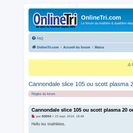
OnlineTri.com
Le forum du triathlon & duathlon dep
FAQ
OnlineTri.com
Accueil du forum
Matos
⚠️
I
Cannondale slice 105 ou scott plasma
Règles du forum
Cannondale slice 105 ou scott plasma 20 
M
par
SDD54
»
15 sept. 2016, 18:48
e
s
Hello les triathlètes,
s
a