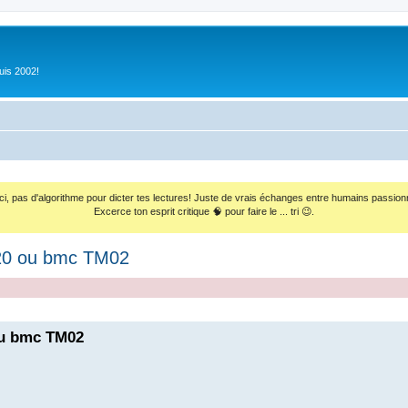
uis 2002!
ci, pas d'algorithme pour dicter tes lectures! Juste de vrais échanges entre humains passion
Excerce ton esprit critique 🧠 pour faire le ... tri 😉.
 20 ou bmc TM02
ou bmc TM02