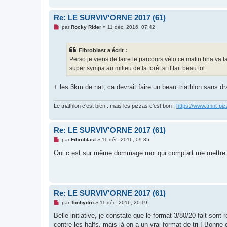
e
n
o
Re: LE SURVIV'ORNE 2017 (61)
n
l
M
par
Rocky Rider
»
11 déc. 2016, 07:42
u
e
s
s
Fibroblast a écrit :
a
g
Perso je viens de faire le parcours vélo ce matin bha va
e
super sympa au milieu de la forêt si il fait beau lol
n
o
n
+ les 3km de nat, ca devrait faire un beau triathlon sans dr
l
u
Le triathlon c'est bien...mais les pizzas c'est bon :
https://www.tmnt-piz
Re: LE SURVIV'ORNE 2017 (61)
M
par
Fibroblast
»
11 déc. 2016, 09:35
e
s
Oui c est sur même dommage moi qui comptait me mettre à l a
s
a
g
e
n
o
Re: LE SURVIV'ORNE 2017 (61)
n
l
M
par
Tonhydro
»
11 déc. 2016, 20:19
u
e
s
Belle initiative, je constate que le format 3/80/20 fait sont 
s
contre les halfs, mais là on a un vrai format de tri ! Bonne 
a