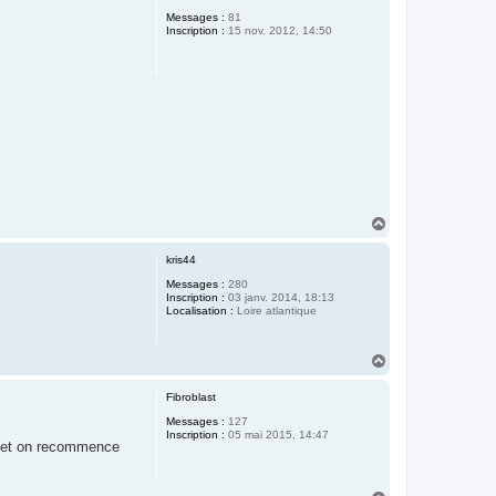
t
Messages :
81
Inscription :
15 nov. 2012, 14:50
H
a
u
kris44
t
Messages :
280
Inscription :
03 janv. 2014, 18:13
Localisation :
Loire atlantique
H
a
u
Fibroblast
t
Messages :
127
Inscription :
05 mai 2015, 14:47
nd et on recommence