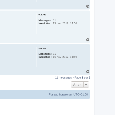
H
a
u
wattez
t
Messages :
81
Inscription :
15 nov. 2012, 14:50
H
a
u
wattez
t
Messages :
81
Inscription :
15 nov. 2012, 14:50
H
a
11 messages • Page
1
sur
1
u
t
Aller
Fuseau horaire sur
UTC+01:00