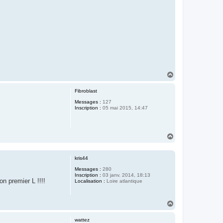
H
a
u
Fibroblast
t
Messages :
127
Inscription :
05 mai 2015, 14:47
H
a
u
t
kris44
Messages :
280
Inscription :
03 janv. 2014, 18:13
on premier L !!!!
Localisation :
Loire atlantique
H
a
u
wattez