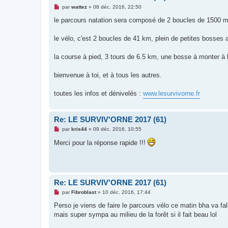
l
M
par
wattez
»
08 déc. 2016, 22:50
u
e
s
le parcours natation sera composé de 2 boucles de 1500 
s
a
g
le vélo, c'est 2 boucles de 41 km, plein de petites bosses 
e
n
o
la course à pied, 3 tours de 6.5 km, une bosse à monter à l'a
n
l
u
bienvenue à toi, et à tous les autres.
toutes les infos et dénivelés :
www.lesurvivorne.fr
Re: LE SURVIV'ORNE 2017 (61)
M
par
kris44
»
09 déc. 2016, 10:55
e
s
Merci pour la réponse rapide !!!
s
a
g
e
n
o
Re: LE SURVIV'ORNE 2017 (61)
n
l
M
par
Fibroblast
»
10 déc. 2016, 17:44
u
e
s
Perso je viens de faire le parcours vélo ce matin bha va f
s
mais super sympa au milieu de la forêt si il fait beau lol
a
g