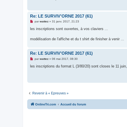
g
e
n
o
Re: LE SURVIV'ORNE 2017 (61)
n
l
M
par
wattez
»
31 janv. 2017, 21:23
u
e
s
les inscriptions sont ouvertes, à vos claviers ...
s
a
g
modélisation de l'affiche et du t shirt de finisher à venir ...
e
n
o
n
Re: LE SURVIV'ORNE 2017 (61)
l
M
u
par
wattez
»
06 mai 2017, 08:30
e
s
les inscriptions du format L (3/80/20) sont closes le 11 juin
s
a
g
e
n
o
n
l
Revenir à « Epreuves »
u
OnlineTri.com
Accueil du forum