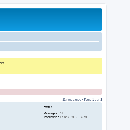
nés.
11 messages • Page
1
sur
1
wattez
Messages :
81
Inscription :
15 nov. 2012, 14:50