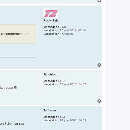
H
a
u
t
Rocky Rider
Messages :
2134
Inscription :
26 mai 2011, 09:14
t on recommence mais
Localisation :
Alençon
H
a
u
Fibroblast
t
Messages :
127
Inscription :
05 mai 2015, 14:47
a route !!!
H
a
u
Tonhydro
t
Messages :
103
Inscription :
14 juin 2008, 16:59
n ! Je n'ai rien