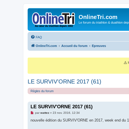
OnlineTri.com
Le forum du triathlon & duathlon dep
FAQ
OnlineTri.com
Accueil du forum
Epreuves
⚠️
I
LE SURVIV'ORNE 2017 (61)
Règles du forum
LE SURVIV'ORNE 2017 (61)
M
par
wattez
»
23 nov. 2016, 12:34
e
s
nouvelle édition du SURVIV'ORNE en 2017, week end du 1er 
s
a