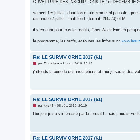
g
OUVERTURE DES INSCRIPTIONS LE 1er DECEMBRE 2
e
n
o
samedi 1er juillet : duathlon et triathlon mini poussin - pous
n
dimanche 2 juillet : triathlon L (format 3/80/20) et M
l
u
il y en aura pour tous les goûts, Gros Week End en perspe
le programme, les tarifs, et toutes les infos sur :
www.lesurv
Re: LE SURVIV'ORNE 2017 (61)
M
par
Fibroblast
»
24 nov. 2016, 16:12
e
s
j'attends la période des inscriptions et moi je serais des vo
s
a
g
e
n
o
n
Re: LE SURVIV'ORNE 2017 (61)
l
u
M
par
kris44
»
08 déc. 2016, 20:19
e
s
Bonjour je suis intéressé par le format L mais j aurais voul
s
a
g
e
n
o
Re: LE SURVIV'ORNE 2017 (61)
n