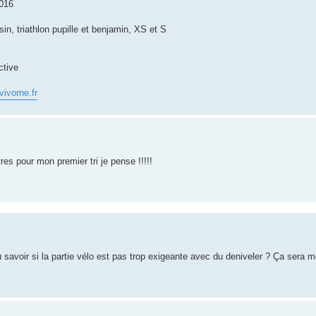
016
sin, triathlon pupille et benjamin, XS et S
ctive
ivorne.fr
tres pour mon premier tri je pense !!!!!
u savoir si la partie vélo est pas trop exigeante avec du deniveler ? Ça sera m