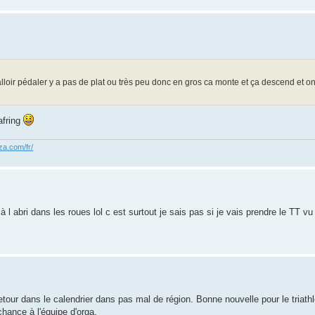
 falloir pédaler y a pas de plat ou très peu donc en gros ca monte et ça descend e
afring
za.com/fr/
bri dans les roues lol c est surtout je sais pas si je vais prendre le TT vu l
retour dans le calendrier dans pas mal de région. Bonne nouvelle pour le triathlo
chance à l'équipe d'orga.