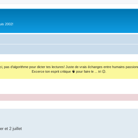
uis 2002!
ci, pas d'algorithme pour dicter tes lectures! Juste de vrais échanges entre humains passion
Excerce ton esprit critique 🧠 pour faire le ... tri 😉.
et 2 juillet