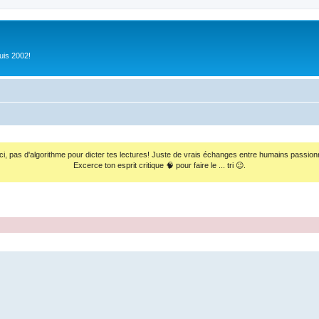
uis 2002!
ci, pas d'algorithme pour dicter tes lectures! Juste de vrais échanges entre humains passion
Excerce ton esprit critique 🧠 pour faire le ... tri 😉.