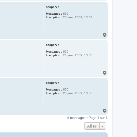
a
u
cooper77
t
Messages :
656
Inscription :
20 janv. 2009, 13:08
H
a
u
cooper77
t
Messages :
656
Inscription :
20 janv. 2009, 13:08
H
a
u
cooper77
t
Messages :
656
Inscription :
20 janv. 2009, 13:08
H
a
9 messages • Page
1
sur
1
u
t
Aller