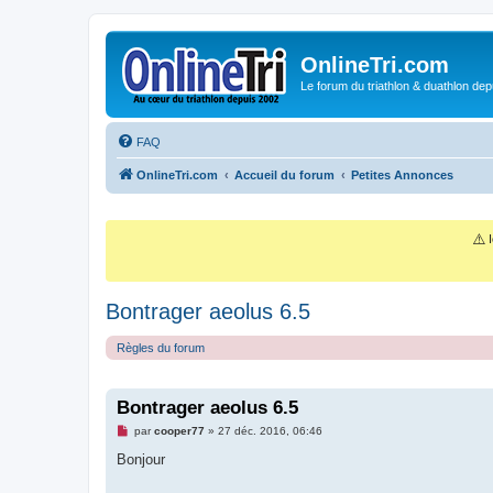
OnlineTri.com
Le forum du triathlon & duathlon dep
FAQ
OnlineTri.com
Accueil du forum
Petites Annonces
⚠️
I
Bontrager aeolus 6.5
Règles du forum
Bontrager aeolus 6.5
M
par
cooper77
»
27 déc. 2016, 06:46
e
s
Bonjour
s
a