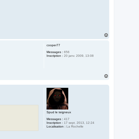
H
a
u
cooper77
t
Messages :
656
Inscription :
20 janv. 2009, 13:08
H
a
u
t
Spud le teigneux
Messages :
417
Inscription :
17 sept. 2013, 12:24
Localisation :
La Rochelle