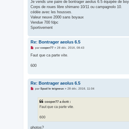
g
Je vends une paire de bontrager aeolus 6.5 équipée de boy
e
Corps de roues libre shimano 10/11 ou campagnolo 10.
n
o
cédée avec les housses.
n
Valeur neuve 2000 sans boyaux
l
u
Vendue 700 fdpc
Sportivement
Re: Bontrager aeolus 6.5
M
par
cooper77
»
28 déc. 2016, 08:43
e
s
Faut que ca parte vite.
s
a
g
600
e
n
o
n
l
Re: Bontrager aeolus 6.5
u
M
par
Spud le teigneux
»
28 déc. 2016, 11:04
e
s
s
cooper77 a écrit :
a
g
Faut que ca parte vite.
e
n
o
600
n
l
u
photos?