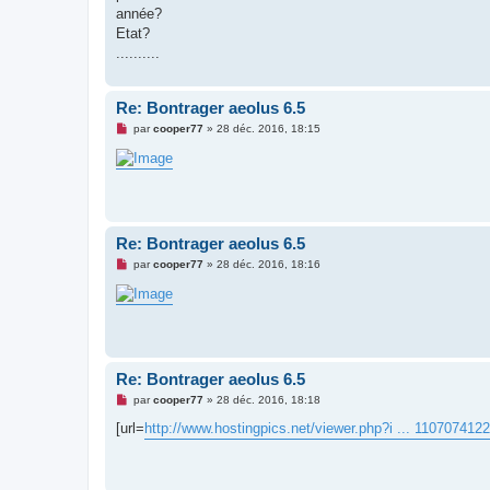
année?
Etat?
..........
Re: Bontrager aeolus 6.5
M
par
cooper77
»
28 déc. 2016, 18:15
e
s
s
a
g
e
n
o
Re: Bontrager aeolus 6.5
n
l
M
par
cooper77
»
28 déc. 2016, 18:16
u
e
s
s
a
g
e
n
o
Re: Bontrager aeolus 6.5
n
l
M
par
cooper77
»
28 déc. 2016, 18:18
u
e
s
[url=
http://www.hostingpics.net/viewer.php?i ... 1107074122
s
a
g
e