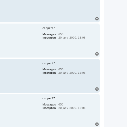
H
a
u
cooper77
t
Messages :
656
Inscription :
20 janv. 2009, 13:08
H
a
u
cooper77
t
Messages :
656
Inscription :
20 janv. 2009, 13:08
H
a
u
cooper77
t
Messages :
656
Inscription :
20 janv. 2009, 13:08
H