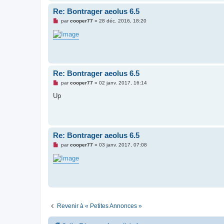
n
o
Re: Bontrager aeolus 6.5
n
l
M
par
cooper77
»
28 déc. 2016, 18:20
u
e
s
s
a
g
e
n
o
Re: Bontrager aeolus 6.5
n
l
M
par
cooper77
»
02 janv. 2017, 16:14
u
e
s
Up
s
a
g
e
n
o
Re: Bontrager aeolus 6.5
n
l
M
par
cooper77
»
03 janv. 2017, 07:08
u
e
s
s
a
g
e
n
o
n
l
Revenir à « Petites Annonces »
u