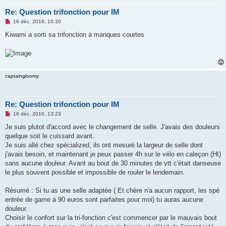
Re: Question trifonction pour IM
M
16 déc. 2016, 10:30
e
s
Kiwami a sorti sa trifonction à manques courtes
s
a
g
e
n
o
n
captaingloomy
l
u
Re: Question trifonction pour IM
M
16 déc. 2016, 13:23
e
s
Je suis plutot d'accord avec le changement de selle. J'avais des douleurs
s
quelque soit le cuissard avant.
a
g
Je suis allé chez spécialized, ils ont mesuré la largeur de selle dont
e
j'avais besoin, et maintenant je peux passer 4h sur le vélo en caleçon (Ht)
n
o
sans aucune douleur. Avant au bout de 30 minutes de vtt c'était danseuse
n
le plus souvent possible et impossible de rouler le lendemain.
l
u
Résumé : Si tu as une selle adaptée ( Et chère n'a aucun rapport, les spé
entrée de game à 90 euros sont parfaites pour moi) tu auras aucune
douleur.
Choisir le confort sur la tri-fonction c'est commencer par le mauvais bout