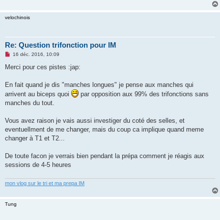
g
e
n
velochinois
o
n
l
u
Re: Question trifonction pour IM
M
16 déc. 2016, 10:09
e
s
Merci pour ces pistes :jap:
s
a
g
En fait quand je dis "manches longues" je pense aux manches qui
e
arrivent au biceps quoi
par opposition aux 99% des trifonctions sans
n
o
manches du tout.
n
l
u
Vous avez raison je vais aussi investiger du coté des selles, et
eventuellment de me changer, mais du coup ca implique quand meme
changer à T1 et T2...
De toute facon je verrais bien pendant la prépa comment je réagis aux
sessions de 4-5 heures
mon vlog sur le tri et ma prepa IM
Tung