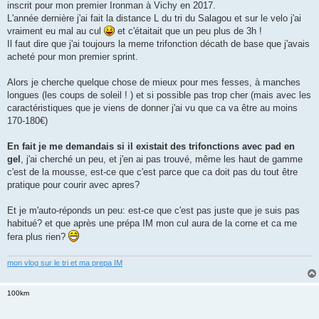
g
inscrit pour mon premier Ironman à Vichy en 2017.
e
L'année dernière j'ai fait la distance L du tri du Salagou et sur le velo j'ai
n
o
vraiment eu mal au cul
et c'étaitait que un peu plus de 3h !
n
Il faut dire que j'ai toujours la meme trifonction décath de base que j'avais
l
u
acheté pour mon premier sprint.
Alors je cherche quelque chose de mieux pour mes fesses, à manches
longues (les coups de soleil ! ) et si possible pas trop cher (mais avec les
caractéristiques que je viens de donner j'ai vu que ca va être au moins
170-180€)
En fait je me demandais si il existait des trifonctions avec pad en
gel
, j'ai cherché un peu, et j'en ai pas trouvé, même les haut de gamme
c'est de la mousse, est-ce que c'est parce que ca doit pas du tout être
pratique pour courir avec apres?
Et je m'auto-réponds un peu: est-ce que c'est pas juste que je suis pas
habitué? et que après une prépa IM mon cul aura de la corne et ca me
fera plus rien?
mon vlog sur le tri et ma prepa IM
100km