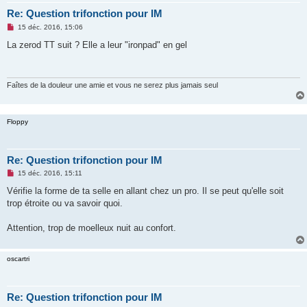
Re: Question trifonction pour IM
M
15 déc. 2016, 15:06
e
s
La zerod TT suit ? Elle a leur "ironpad" en gel
s
a
g
e
n
Faîtes de la douleur une amie et vous ne serez plus jamais seul
o
n
l
u
Floppy
Re: Question trifonction pour IM
M
15 déc. 2016, 15:11
e
s
Vérifie la forme de ta selle en allant chez un pro. Il se peut qu'elle soit
s
trop étroite ou va savoir quoi.
a
g
e
Attention, trop de moelleux nuit au confort.
n
o
n
l
oscartri
u
Re: Question trifonction pour IM