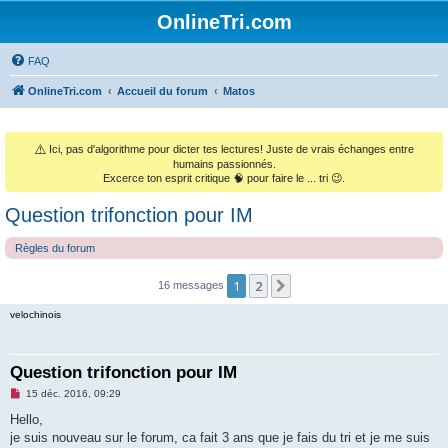
OnlineTri.com
FAQ
OnlineTri.com
Accueil du forum
Matos
⚠️
Ici, pas d'algorithme pour dicter tes lectures! Juste de vrais échanges entre
humains passionnés.
Excerce ton esprit critique 🧠 pour faire le ... tri 😉.
Question trifonction pour IM
Règles du forum
1
2
Suivant
16 messages
velochinois
Question trifonction pour IM
M
15 déc. 2016, 09:29
e
s
Hello,
s
je suis nouveau sur le forum, ca fait 3 ans que je fais du tri et je me suis
a