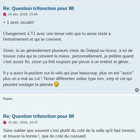
Re: Question trifonction pour IM
M
15 déc. 2016, 15:40
e
s
+ 1 avec oscartri
s
a
g
Changement à T1 avec une tenue vélo que tu auras testé à
e
l'entraînement et qui te convient.
n
o
n
Sinon, tu as généralement plusieurs choix de Gelpad ou tissus, à toi de
l
u
trouver celui qui te convient le mieux, personnellement, je préfère quand
c'est assez fin, sinon ça finit toujours par pincer à un endroit et gêner...
Il y a aussi la position sur le vélo qui joue beaucoup, plus on est "assis"
plus on a mal au cul ! Tester différentes selles type ism, smp et cie qui
peuvent soulager le périnée
Kayou
Re: Question trifonction pour IM
M
15 déc. 2016, 16:37
e
s
Sans oublier que souvent c'est plutôt du coté de la selle qu'il faut investir,
s
et trouver la bonne !, que du coté du cuissard.
a