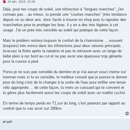
M
15 déc. 2016, 15:18
e
s
Déjà, pour tes coups de soleil, une trifonction à "longues manches", j'en
s
connais pas... au mieux, tu prends une "courtes manches" (très tendance
a
g
depuis un ou deux ans, donc facile à trouver en shop puis tu rajoutes des
e
manchettes pour te protéger les bras. il y en a des très légères à cet
n
o
usage. J'ai un pote très sensible au soleil qui pratique de cette façon .
n
l
u
Mais le problem restera toujours le confort de la chamoisine ....souvent
(toujours) très mince dans les trifonctions pour deux raisons principals...
évacuez la flotte après la natation et pas te retrouver avec un lange de
bébé plein à raz bord au cul et ne pas avoir une épaisseur trop gênante
pour la course à pied.
Perso je ne suis pas sensible du derrière et je n'ai aucun souci meme sur
ironman mais si tu es sensible, le meilleur conseil que je puisse te donner
pour du long c'est de te changer à la sortie de l'eau pour enfiler une tenue
vélo appropriée.... de cette façon, tu mets un cuissard qui te convient et
tu gères plus facilement aussi tes coups de soleil avec un maillot cyclist.
En terme de temps perdu en T1,sur du long, c'est peanuts par rapport au
confort que tu vas avoir sur 180km.
jat.gab