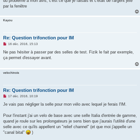
du problème à mon avis, c'est ce que je faisais et c'était de l'argent jeté
par la fenêtre
Kayou
Re: Question trifonction pour IM
M
16 déc. 2016, 15:13
e
s
Ne pas hésiter à passer par des selles de test. Fizik le fait par exemple,
s
ça permet d'essayer avant.
a
g
e
n
velochinois
o
n
l
u
Re: Question trifonction pour IM
M
17 déc. 2016, 10:19
e
s
Je vais pas négliger la selle pour mon vélo avec lequel je ferais l'IM.
s
a
g
Pour l'instant j'ai un velo de base avec une selle Italia d'entrée de gamme,
e
quand je roule sur les prolongateurs je sens bien que j'aurais l'utilité d'une
n
o
selle avec ce qu'ils appellent un "relief channel" (et que moi j'appelle un
n
"canal bital"
)
l
u