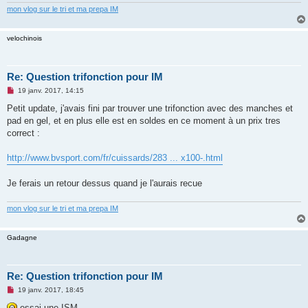
mon vlog sur le tri et ma prepa IM
velochinois
Re: Question trifonction pour IM
M
19 janv. 2017, 14:15
e
s
Petit update, j'avais fini par trouver une trifonction avec des manches et
s
pad en gel, et en plus elle est en soldes en ce moment à un prix tres
a
g
correct :
e
n
o
http://www.bvsport.com/fr/cuissards/283 ... x100-.html
n
l
u
Je ferais un retour dessus quand je l'aurais recue
mon vlog sur le tri et ma prepa IM
Gadagne
Re: Question trifonction pour IM
M
19 janv. 2017, 18:45
e
s
essai une ISM