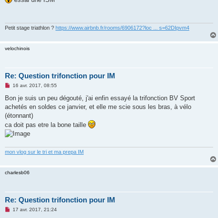
s
a
g
e
n
Petit stage triathlon ?
https://www.airbnb.fr/rooms/6906172?loc ... s=62DIpvm4
o
n
l
velochinois
u
Re: Question trifonction pour IM
M
16 avr. 2017, 08:55
e
s
Bon je suis un peu dégouté, j'ai enfin essayé la trifonction BV Sport
s
achetés en soldes ce janvier, et elle me scie sous les bras, à vélo
a
g
(étonnant)
e
ca doit pas etre la bone taille
n
o
n
l
u
mon vlog sur le tri et ma prepa IM
charlesb06
Re: Question trifonction pour IM
M
17 avr. 2017, 21:24
e