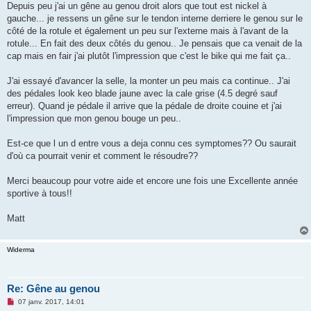
Depuis peu j'ai un gêne au genou droit alors que tout est nickel à
n
o
gauche... je ressens un gêne sur le tendon interne derriere le genou sur le
n
côté de la rotule et également un peu sur l'externe mais à l'avant de la
l
u
rotule... En fait des deux côtés du genou.. Je pensais que ca venait de la
cap mais en fair j'ai plutôt l'impression que c'est le bike qui me fait ça..
J'ai essayé d'avancer la selle, la monter un peu mais ca continue.. J'ai
des pédales look keo blade jaune avec la cale grise (4.5 degré sauf
erreur). Quand je pédale il arrive que la pédale de droite couine et j'ai
l'impression que mon genou bouge un peu..
Est-ce que l un d entre vous a deja connu ces symptomes?? Ou saurait
d'où ca pourrait venir et comment le résoudre??
Merci beaucoup pour votre aide et encore une fois une Excellente année
sportive à tous!!
Matt
Widerma
Re: Gêne au genou
M
07 janv. 2017, 14:01
e