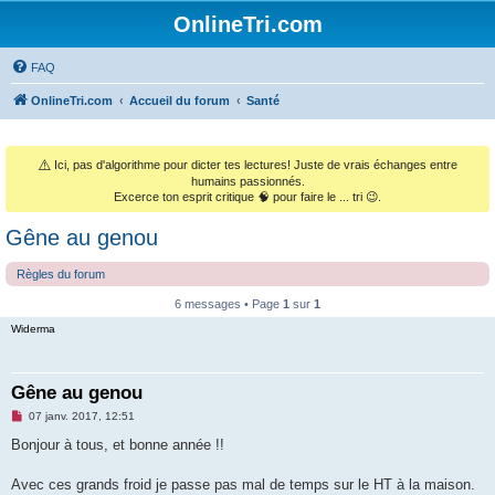
OnlineTri.com
FAQ
OnlineTri.com
Accueil du forum
Santé
⚠️
Ici, pas d'algorithme pour dicter tes lectures! Juste de vrais échanges entre
humains passionnés.
Excerce ton esprit critique 🧠 pour faire le ... tri 😉.
Gêne au genou
Règles du forum
6 messages • Page
1
sur
1
Widerma
Gêne au genou
M
07 janv. 2017, 12:51
e
s
Bonjour à tous, et bonne année !!
s
a
g
Avec ces grands froid je passe pas mal de temps sur le HT à la maison.
e