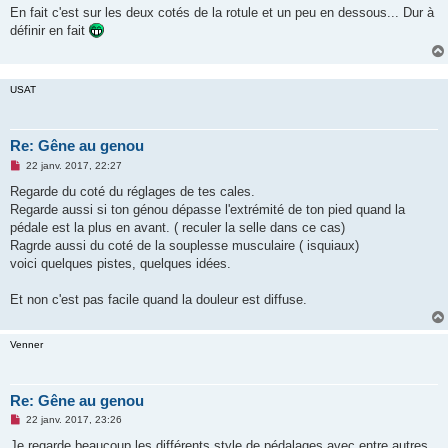
s
En fait c'est sur les deux cotés de la rotule et un peu en dessous... Dur à
s
définir en fait
a
g
e
n
o
USAT
n
l
u
Re: Gêne au genou
M
22 janv. 2017, 22:27
e
s
Regarde du coté du réglages de tes cales.
s
Regarde aussi si ton génou dépasse l'extrémité de ton pied quand la
a
g
pédale est la plus en avant. ( reculer la selle dans ce cas)
e
Ragrde aussi du coté de la souplesse musculaire ( isquiaux)
n
o
voici quelques pistes, quelques idées.
n
l
u
Et non c'est pas facile quand la douleur est diffuse.
Venner
Re: Gêne au genou
M
22 janv. 2017, 23:26
e
s
Je regarde beaucoup les différents style de pédalages avec entre autres,