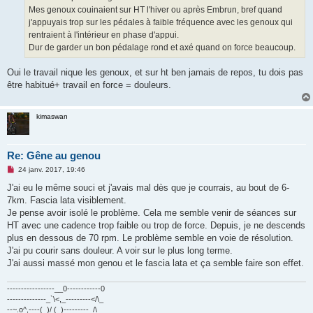
Mes genoux couinaient sur HT l'hiver ou après Embrun, bref quand
j'appuyais trop sur les pédales à faible fréquence avec les genoux qui
rentraient à l'intérieur en phase d'appui.
Dur de garder un bon pédalage rond et axé quand on force beaucoup.
Oui le travail nique les genoux, et sur ht ben jamais de repos, tu dois pas
être habitué+ travail en force = douleurs.
kimaswan
Re: Gêne au genou
M
24 janv. 2017, 19:46
e
s
J'ai eu le même souci et j'avais mal dès que je courrais, au bout de 6-
s
7km. Fascia lata visiblement.
a
g
Je pense avoir isolé le problème. Cela me semble venir de séances sur
e
HT avec une cadence trop faible ou trop de force. Depuis, je ne descends
n
o
plus en dessous de 70 rpm. Le problème semble en voie de résolution.
n
J'ai pu courir sans douleur. A voir sur le plus long terme.
l
u
J'ai aussi massé mon genou et le fascia lata et ça semble faire son effet.
-----------------__0------------0
--------------_`\<,_---------</\_
--~.o^,----(_)/ (_)---------_/\