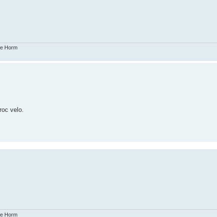
ike Horm
roc velo.
ike Horm