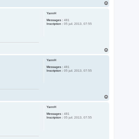
H
a
u
YannH
t
Messages :
481
Inscription :
05 juil. 2013, 07:55
H
a
u
YannH
t
Messages :
481
Inscription :
05 juil. 2013, 07:55
H
a
u
YannH
t
Messages :
481
Inscription :
05 juil. 2013, 07:55