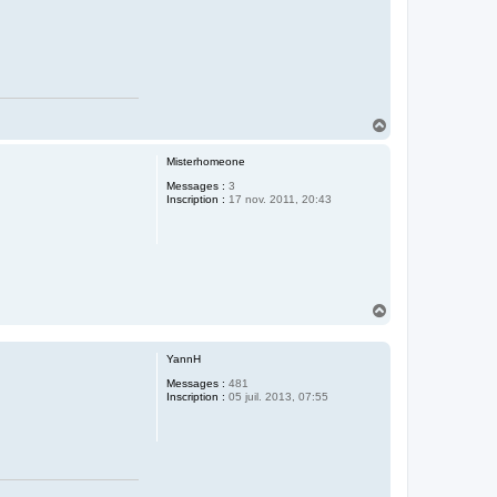
H
a
u
Misterhomeone
t
Messages :
3
Inscription :
17 nov. 2011, 20:43
H
a
u
t
YannH
Messages :
481
Inscription :
05 juil. 2013, 07:55