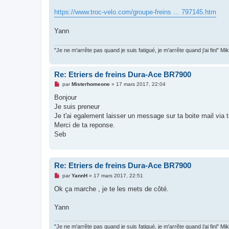
g
e
https://www.troc-velo.com/groupe-freins ... 797145.htm
n
o
n
Yann
l
u
"Je ne m'arrête pas quand je suis fatigué, je m'arrête quand j'ai fini" M
Re: Etriers de freins Dura-Ace BR7900
M
par
Misterhomeone
»
17 mars 2017, 22:04
e
s
Bonjour
s
Je suis preneur
a
g
Je t'ai egalement laisser un message sur ta boite mail via t
e
Merci de ta reponse.
n
o
Seb
n
l
u
Re: Etriers de freins Dura-Ace BR7900
M
par
YannH
»
17 mars 2017, 22:51
e
s
Ok ça marche , je te les mets de côté.
s
a
g
Yann
e
n
o
"Je ne m'arrête pas quand je suis fatigué, je m'arrête quand j'ai fini" M