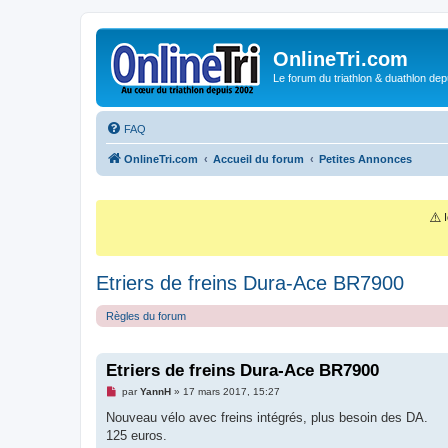
OnlineTri.com
Le forum du triathlon & duathlon dep
FAQ
OnlineTri.com
Accueil du forum
Petites Annonces
⚠️
I
Etriers de freins Dura-Ace BR7900
Règles du forum
Etriers de freins Dura-Ace BR7900
M
par
YannH
»
17 mars 2017, 15:27
e
s
Nouveau vélo avec freins intégrés, plus besoin des DA.
s
125 euros.
a