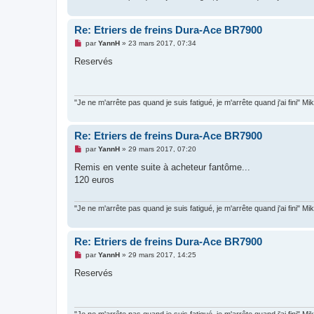
n
l
u
Re: Etriers de freins Dura-Ace BR7900
M
par
YannH
»
23 mars 2017, 07:34
e
s
Reservés
s
a
g
e
n
"Je ne m'arrête pas quand je suis fatigué, je m'arrête quand j'ai fini" M
o
n
l
Re: Etriers de freins Dura-Ace BR7900
u
M
par
YannH
»
29 mars 2017, 07:20
e
s
Remis en vente suite à acheteur fantôme...
s
120 euros
a
g
e
n
"Je ne m'arrête pas quand je suis fatigué, je m'arrête quand j'ai fini" M
o
n
l
Re: Etriers de freins Dura-Ace BR7900
u
M
par
YannH
»
29 mars 2017, 14:25
e
s
Reservés
s
a
g
e
n