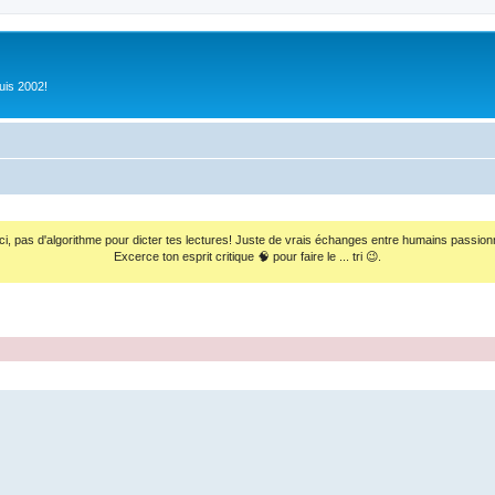
uis 2002!
ci, pas d'algorithme pour dicter tes lectures! Juste de vrais échanges entre humains passion
Excerce ton esprit critique 🧠 pour faire le ... tri 😉.