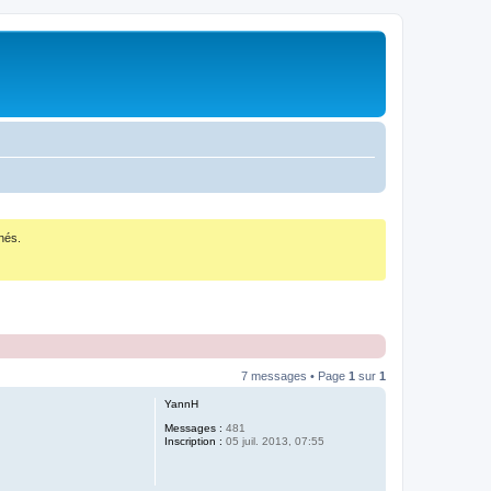
nés.
7 messages • Page
1
sur
1
YannH
Messages :
481
Inscription :
05 juil. 2013, 07:55