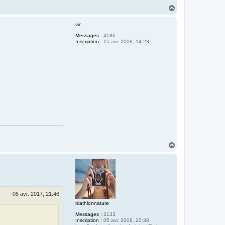
H
a
u
vic
t
Messages :
4186
Inscription :
15 avr. 2008, 14:23
H
a
u
t
05 avr. 2017, 21:46
triathlonnature
Messages :
3133
Inscription :
05 avr. 2008, 20:38