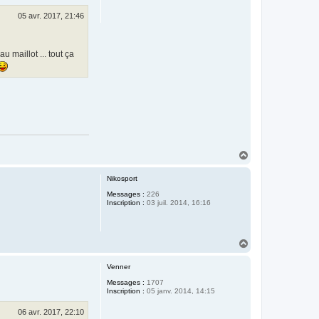
05 avr. 2017, 21:46
 maillot ... tout ça
H
a
u
Nikosport
t
Messages :
226
Inscription :
03 juil. 2014, 16:16
H
a
u
Venner
t
Messages :
1707
Inscription :
05 janv. 2014, 14:15
06 avr. 2017, 22:10