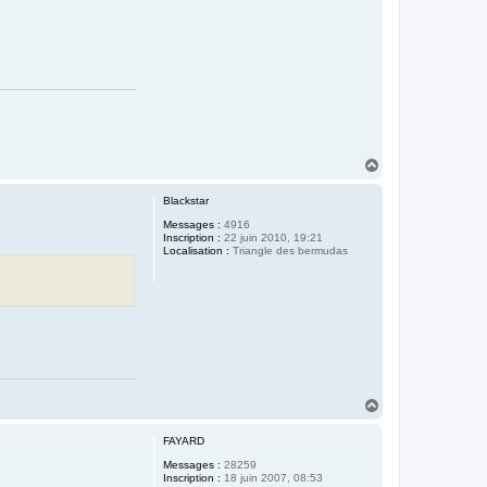
H
a
u
Blackstar
t
Messages :
4916
Inscription :
22 juin 2010, 19:21
Localisation :
Triangle des bermudas
H
a
u
FAYARD
t
Messages :
28259
Inscription :
18 juin 2007, 08:53