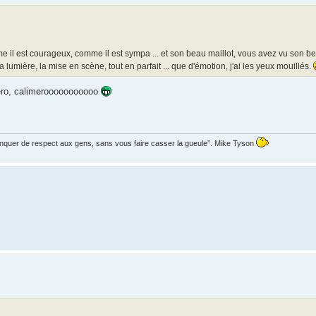
me il est courageux, comme il est sympa ... et son beau maillot, vous avez vu son beau
 lumière, la mise en scène, tout en parfait ... que d'émotion, j'ai les yeux mouillés.
méro, calimerooooooooooo
manquer de respect aux gens, sans vous faire casser la gueule”. Mike Tyson