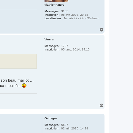
triathlonnature
Messages :
3133
Inscription :
05 avr. 2008, 20:38
Localisation :
Jamais très loin d'Embrun
H
a
u
Venner
t
Messages :
1707
Inscription :
05 janv. 2014, 14:15
son beau maillot ...
yeux mouillés.
H
a
u
t
Gadagne
Messages :
5697
Inscription :
02 juin 2015, 14:28