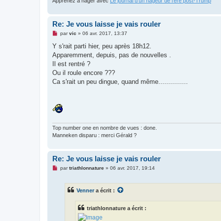
Apprenez à nager avec
Le journal d'un nageur de l'ère post-Trump
n
l
u
Re: Je vous laisse je vais rouler
M
par
vic
»
06 avr. 2017, 13:37
e
s
Y s'rait parti hier, peu après 18h12.
s
Apparemment, depuis, pas de nouvelles .
a
g
Il est rentré ?
e
Ou il roule encore ???
n
o
Ca s'rait un peu dingue, quand même...............
n
l
u
Top number one en nombre de vues : done.
Manneken disparu : merci Gérald ?
Re: Je vous laisse je vais rouler
M
par
triathlonnature
»
06 avr. 2017, 19:14
e
s
s
Venner
a écrit :
a
g
e
triathlonnature a écrit :
n
o
n