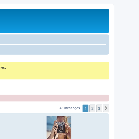
nés.
1
2
3
Suivant
43 messages