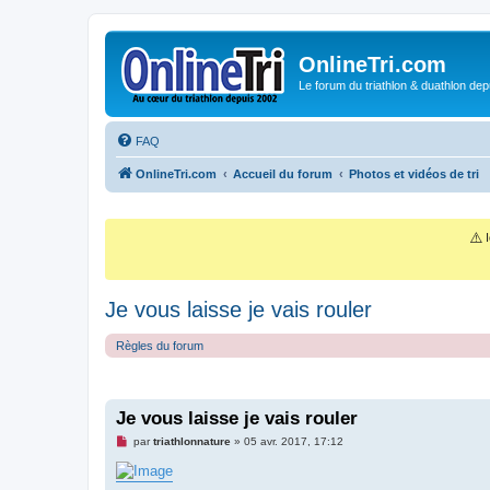
OnlineTri.com
Le forum du triathlon & duathlon dep
FAQ
OnlineTri.com
Accueil du forum
Photos et vidéos de tri
⚠️
I
Je vous laisse je vais rouler
Règles du forum
Je vous laisse je vais rouler
M
par
triathlonnature
»
05 avr. 2017, 17:12
e
s
s