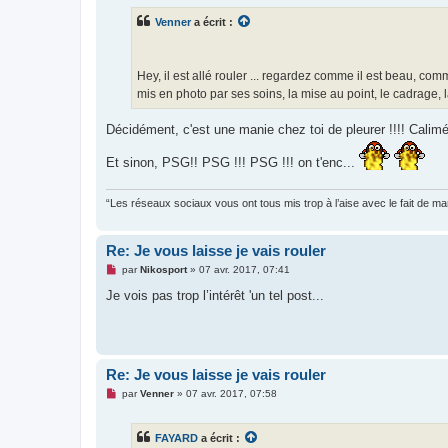
s
Venner
a écrit :
a
g
e
n
o
Hey, il est allé rouler ... regardez comme il est beau, com
n
mis en photo par ses soins, la mise au point, le cadrage, la
l
u
Décidément, c'est une manie chez toi de pleurer !!!! Cali
Et sinon, PSG!! PSG !!! PSG !!! on t'enc...
“Les réseaux sociaux vous ont tous mis trop à l’aise avec le fait de 
Re: Je vous laisse je vais rouler
M
par
Nikosport
»
07 avr. 2017, 07:41
e
s
Je vois pas trop l’intérêt 'un tel post...
s
a
g
e
n
o
Re: Je vous laisse je vais rouler
n
l
M
par
Venner
»
07 avr. 2017, 07:58
u
e
s
s
FAYARD
a écrit :
a