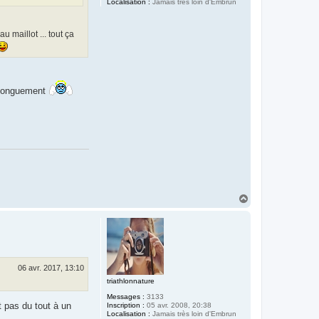
Localisation :
Jamais très loin d'Embrun
 maillot ... tout ça
t longuement
H
a
u
t
06 avr. 2017, 13:10
triathlonnature
Messages :
3133
t pas du tout à un
Inscription :
05 avr. 2008, 20:38
Localisation :
Jamais très loin d'Embrun