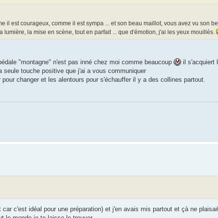
me il est courageux, comme il est sympa ... et son beau maillot, vous avez vu son beau
 lumière, la mise en scène, tout en parfait ... que d'émotion, j'ai les yeux mouillés.
de pédale "montagne" n'est pas inné chez moi comme beaucoup
il s'acquier
 la seule touche positive que j'ai a vous communiquer
r pour changer et les alentours pour s'échauffer il y a des collines partout.
 car c'est idéal pour une préparation) et j'en avais mis partout et çà ne plaisai
ut le monde je te laisse le trouver