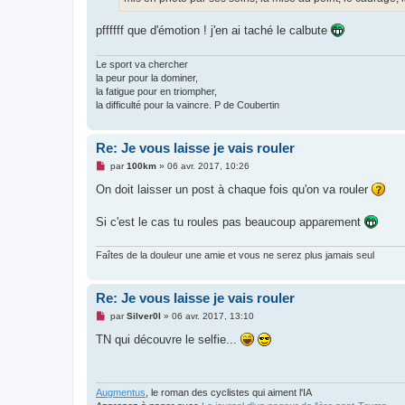
pffffff que d'émotion ! j'en ai taché le calbute
Le sport va chercher
la peur pour la dominer,
la fatigue pour en triompher,
la difficulté pour la vaincre. P de Coubertin
Re: Je vous laisse je vais rouler
M
par
100km
»
06 avr. 2017, 10:26
e
s
On doit laisser un post à chaque fois qu'on va rouler
s
a
g
Si c'est le cas tu roules pas beaucoup apparement
e
n
o
Faîtes de la douleur une amie et vous ne serez plus jamais seul
n
l
u
Re: Je vous laisse je vais rouler
M
par
Silver0l
»
06 avr. 2017, 13:10
e
s
TN qui découvre le selfie...
s
a
g
e
n
Augmentus
, le roman des cyclistes qui aiment l'IA
o