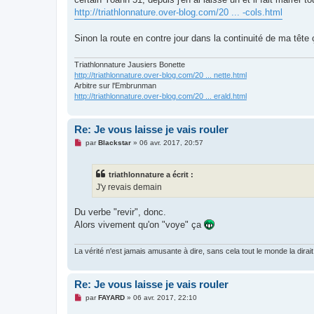
l
u
http://triathlonnature.over-blog.com/20 ... -cols.html
Sinon la route en contre jour dans la continuité de ma tête 
Triathlonnature Jausiers Bonette
http://triathlonnature.over-blog.com/20 ... nette.html
Arbitre sur l'Embrunman
http://triathlonnature.over-blog.com/20 ... erald.html
Re: Je vous laisse je vais rouler
M
par
Blackstar
»
06 avr. 2017, 20:57
e
s
s
triathlonnature a écrit :
a
g
J'y revais demain
e
n
o
Du verbe "revir", donc.
n
Alors vivement qu'on "voye" ça
l
u
La vérité n'est jamais amusante à dire, sans cela tout le monde la dirait
Re: Je vous laisse je vais rouler
M
par
FAYARD
»
06 avr. 2017, 22:10
e
s