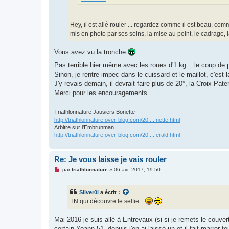
l
u
Hey, il est allé rouler ... regardez comme il est beau, com
mis en photo par ses soins, la mise au point, le cadrage, la
Vous avez vu la tronche
Pas terrible hier même avec les roues d'1 kg... le coup 
Sinon, je rentre impec dans le cuissard et le maillot, c'est
J'y revais demain, il devrait faire plus de 20°, la Croix Pate
Merci pour les encouragements
Triathlonnature Jausiers Bonette
http://triathlonnature.over-blog.com/20 ... nette.html
Arbitre sur l'Embrunman
http://triathlonnature.over-blog.com/20 ... erald.html
Re: Je vous laisse je vais rouler
M
par
triathlonnature
»
06 avr. 2017, 19:50
e
s
s
Silver0l
a écrit :
a
g
TN qui découvre le selfie...
e
n
o
Mai 2016 je suis allé à Entrevaux (si si je remets le couvert
n
certain Yoann 51, depuis j'en ai laissé un et il fait marrer to