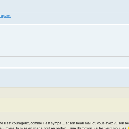
62DIpvm4
me il est courageux, comme il est sympa ... et son beau maillot, vous avez vu son beau
 lumière, la mise en scène, tout en parfait ... que d'émotion, j'ai les yeux mouillés.