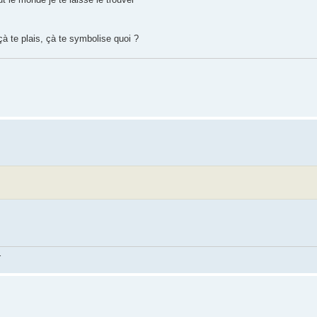
çà te plais, çà te symbolise quoi ?
.