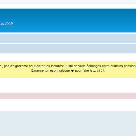
uis 2002!
ci, pas d'algorithme pour dicter tes lectures! Juste de vrais échanges entre humains passion
Excerce ton esprit critique 🧠 pour faire le ... tri 😉.