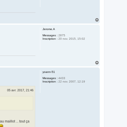
H
a
u
Jerome.A
t
Messages :
2875
Inscription :
20 nov. 2015, 15:02
H
a
u
yoann-51
t
Messages :
4433
Inscription :
22 nov. 2007, 12:19
05 avr. 2017, 21:46
 maillot ... tout ça