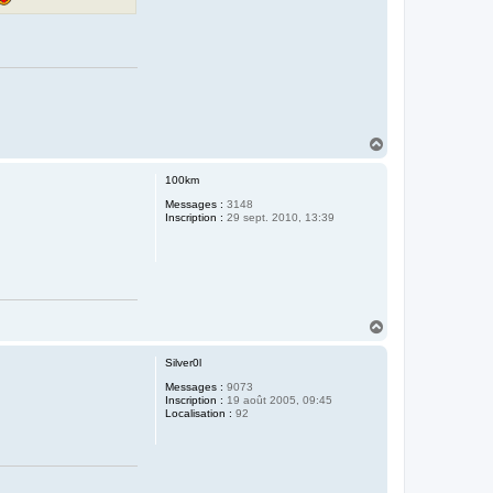
H
a
u
100km
t
Messages :
3148
Inscription :
29 sept. 2010, 13:39
H
a
u
Silver0l
t
Messages :
9073
Inscription :
19 août 2005, 09:45
Localisation :
92