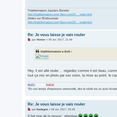
a
g
e
n
Triathlonnature Jausiers Bonette
o
http://triathlonnature.over-blog.com/20 ... nette.html
n
Arbitre sur l'Embrunman
l
http://triathlonnature.over-blog.com/20 ... erald.html
u
Re: Je vous laisse je vais rouler
M
par
Venner
»
05 avr. 2017, 21:46
e
s
s
triathlonnature a écrit :
a
g
e
n
o
n
Hey, il est allé rouler ... regardez comme il est beau, com
l
u
tout ça mis en photo par ses soins, la mise au point, le cad
BLEU
BLANC
RAGE
"En ces temps d'imposture universelle, dire la vérité est un acte révolu
Re: Je vous laisse je vais rouler
M
par
Gadagne
»
06 avr. 2017, 05:28
e
s
Il fait trop de la provoc', attention