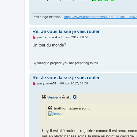
s
a
g
e
n
Petit stage triathlon ?
https://www.airbnb.fr/rooms/6906172?loc ... s=
o
n
l
Re: Je vous laisse je vais rouler
u
M
par
Jerome.A
»
06 avr. 2017, 08:54
e
s
Un tour du monde?
s
a
g
e
n
By failing to prepare you are preparing to fail
o
n
l
Re: Je vous laisse je vais rouler
u
M
par
yoann-51
»
06 avr. 2017, 08:58
e
s
s
Venner
a écrit :
a
g
e
triathlonnature a écrit :
n
o
n
l
u
Hey, il est allé rouler ... regardez comme il est beau, com
mis en photo par ses soins, la mise au point, le cadrage, la