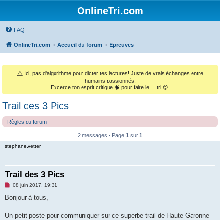
OnlineTri.com
FAQ
OnlineTri.com
Accueil du forum
Epreuves
⚠️
Ici, pas d'algorithme pour dicter tes lectures! Juste de vrais échanges entre
humains passionnés.
Excerce ton esprit critique 🧠 pour faire le ... tri 😉.
Trail des 3 Pics
Règles du forum
2 messages • Page
1
sur
1
stephane.vetter
Trail des 3 Pics
M
08 juin 2017, 19:31
e
s
Bonjour à tous,
s
a
g
Un petit poste pour communiquer sur ce superbe trail de Haute Garonne
e