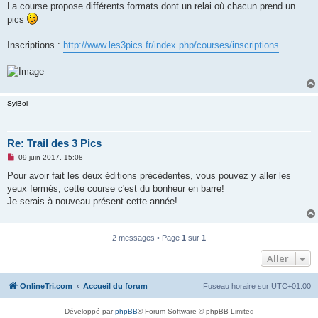
La course propose différents formats dont un relai où chacun prend un
n
o
pics
n
l
u
Inscriptions :
http://www.les3pics.fr/index.php/courses/inscriptions
SylBol
Re: Trail des 3 Pics
M
09 juin 2017, 15:08
e
s
Pour avoir fait les deux éditions précédentes, vous pouvez y aller les
s
yeux fermés, cette course c'est du bonheur en barre!
a
g
Je serais à nouveau présent cette année!
e
n
o
n
2 messages • Page
1
sur
1
l
u
Aller
OnlineTri.com
Accueil du forum
Fuseau horaire sur
UTC+01:00
Développé par
phpBB
® Forum Software © phpBB Limited