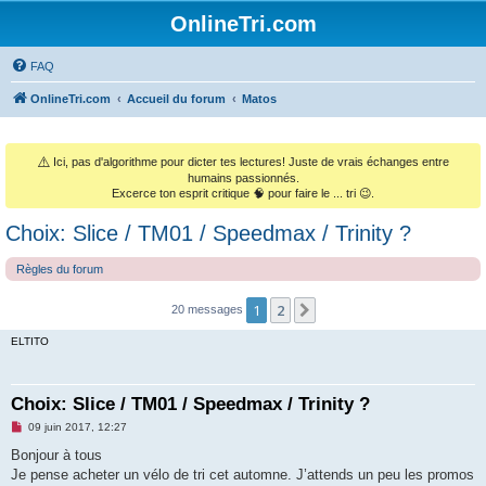
OnlineTri.com
FAQ
OnlineTri.com
Accueil du forum
Matos
⚠️
Ici, pas d'algorithme pour dicter tes lectures! Juste de vrais échanges entre
humains passionnés.
Excerce ton esprit critique 🧠 pour faire le ... tri 😉.
Choix: Slice / TM01 / Speedmax / Trinity ?
Règles du forum
1
2
Suivant
20 messages
ELTITO
Choix: Slice / TM01 / Speedmax / Trinity ?
M
09 juin 2017, 12:27
e
s
Bonjour à tous
s
Je pense acheter un vélo de tri cet automne. J’attends un peu les promos
a