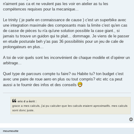
n'aiment pas ca et ne veulent pas les voir en atelier as tu les
compétences requises pour la mecanique...
Le trinity ( je parle en connaissance de cause ) c'est un superbike avec
une integration maximale des composants mais la limite c'est qu'en cas
de casse de pièces tu n'a qu'une solution possible la case giant., si
jamais tu trouve un guidon qui te plait... dommage. Je viens de le passer
en etude posturale beh y'as pas 36 possibilités pour un jeu de cale de
prolongateurs en plus...
A toi de voir quels sont les inconvénient de chaque modèle et d’opérer un
arbitrage...
Quel type de parcours compte tu faire? ou Habite tu? ton budget c'est
avec une paire de roue aero en plus ou tout compris? etc etc ca peut
aussi a te fournir des infos et des conseils
eric d a écrit :
grace a mes calculs, j'ai pu calculer que les calculs etaient aproximatifs. mes calculs
sont donc juste.
moumoutte