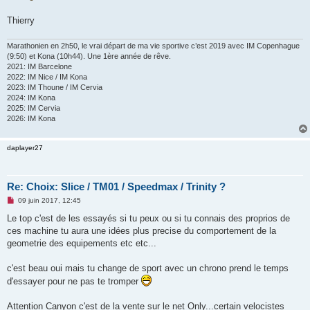
Thierry
Marathonien en 2h50, le vrai départ de ma vie sportive c’est 2019 avec IM Copenhague
(9:50) et Kona (10h44). Une 1ère année de rêve.
2021: IM Barcelone
2022: IM Nice / IM Kona
2023: IM Thoune / IM Cervia
2024: IM Kona
2025: IM Cervia
2026: IM Kona
daplayer27
Re: Choix: Slice / TM01 / Speedmax / Trinity ?
M
09 juin 2017, 12:45
e
s
Le top c'est de les essayés si tu peux ou si tu connais des proprios de
s
ces machine tu aura une idées plus precise du comportement de la
a
g
geometrie des equipements etc etc...
e
n
o
c'est beau oui mais tu change de sport avec un chrono prend le temps
n
d'essayer pour ne pas te tromper
l
u
Attention Canyon c'est de la vente sur le net Only...certain velocistes