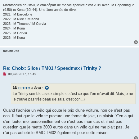
Marathonien en 2h50, le vrai départ de ma vie sportive c’est 2019 avec IM Copenhague
(9:50) et Kona (10h44). Une 1ère année de rêve.
2021: IM Barcelone
2022: IM Nice / IM Kona
2023: IM Thoune / IM Cervia
2024: IM Kona
2025: IM Cervia
2026: IM Kona
moumoutte
Re: Choix: Slice / TM01 / Speedmax / Trinity ?
M
09 juin 2017, 15:49
e
s
s
ELTITO
a écrit :
a
g
Le Trinity semble assez simple et c'est ce que l'on m'avait dit. Mais je ne
e
le trouve pas très beau (je sais, c'est con...)
n
o
n
Quand t'achète un vélo qui coute le prix d'une voiture, non ce n'est pas
l
u
con. Il faut que le vélo te procure une forme de joie, un plaisir. Y'en a qui
s'en foute, moi personnellement ce n'est pas mon cas et il est pas
question que je mette 3000 euros dans un vélo qui ne me plait pas. Je
n'ai pas acheté le BMC TM02 également pour cette raison.