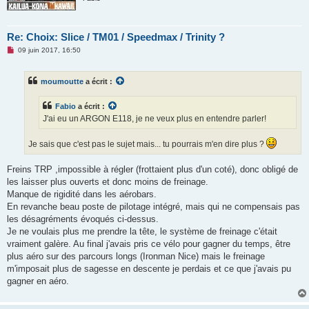
Re: Choix: Slice / TM01 / Speedmax / Trinity ?
M
09 juin 2017, 16:50
e
s
s
moumoutte
a écrit :
a
g
e
Fabio
a écrit :
n
o
J'ai eu un ARGON E118, je ne veux plus en entendre parler!
n
l
u
Je sais que c'est pas le sujet mais... tu pourrais m'en dire plus ?
Freins TRP ,impossible à régler (frottaient plus d'un coté), donc obligé de
les laisser plus ouverts et donc moins de freinage.
Manque de rigidité dans les aérobars.
En revanche beau poste de pilotage intégré, mais qui ne compensais pas
les désagréments évoqués ci-dessus.
Je ne voulais plus me prendre la tête, le système de freinage c'était
vraiment galère. Au final j'avais pris ce vélo pour gagner du temps, être
plus aéro sur des parcours longs (Ironman Nice) mais le freinage
m'imposait plus de sagesse en descente je perdais et ce que j'avais pu
gagner en aéro.