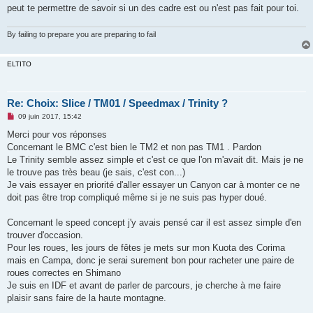
peut te permettre de savoir si un des cadre est ou n'est pas fait pour toi.
By failing to prepare you are preparing to fail
ELTITO
Re: Choix: Slice / TM01 / Speedmax / Trinity ?
M
09 juin 2017, 15:42
e
s
Merci pour vos réponses
s
Concernant le BMC c'est bien le TM2 et non pas TM1 . Pardon
a
g
Le Trinity semble assez simple et c'est ce que l'on m'avait dit. Mais je ne
e
le trouve pas très beau (je sais, c'est con...)
n
o
Je vais essayer en priorité d'aller essayer un Canyon car à monter ce ne
n
doit pas être trop compliqué même si je ne suis pas hyper doué.
l
u
Concernant le speed concept j'y avais pensé car il est assez simple d'en
trouver d'occasion.
Pour les roues, les jours de fêtes je mets sur mon Kuota des Corima
mais en Campa, donc je serai surement bon pour racheter une paire de
roues correctes en Shimano
Je suis en IDF et avant de parler de parcours, je cherche à me faire
plaisir sans faire de la haute montagne.