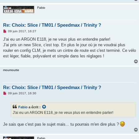
Fabio
Re: Choix: Slice / TM01 / Speedmax / Trinity ?
M
09 juin 2017, 16:27
e
s
J'ai eu un ARGON E118, je ne veux plus en entendre parler!
s
J'ai pris un new Slice, c'est top. En plus le jour où je ne voudrai plus
a
g
rouler en config CLM, je mets un cintre de route est c'est terminé. Ce vélo
e
est léger, fiable, polyvalent et simple dans les réglages !
n
o
n
l
moumoutte
u
Re: Choix: Slice / TM01 / Speedmax / Trinity ?
M
09 juin 2017, 16:30
e
s
s
Fabio
a écrit :
a
g
J'ai eu un ARGON E118, je ne veux plus en entendre parler!
e
n
o
Je sais que c'est pas le sujet mais... tu pourrais m'en dire plus ?
n
l
u
Fabio