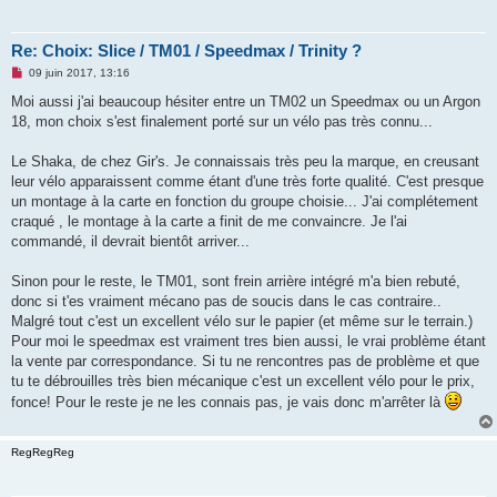
Re: Choix: Slice / TM01 / Speedmax / Trinity ?
M
09 juin 2017, 13:16
e
s
Moi aussi j'ai beaucoup hésiter entre un TM02 un Speedmax ou un Argon
s
18, mon choix s'est finalement porté sur un vélo pas très connu...
a
g
e
Le Shaka, de chez Gir's. Je connaissais très peu la marque, en creusant
n
o
leur vélo apparaissent comme étant d'une très forte qualité. C'est presque
n
un montage à la carte en fonction du groupe choisie... J'ai complétement
l
u
craqué , le montage à la carte a finit de me convaincre. Je l'ai
commandé, il devrait bientôt arriver...
Sinon pour le reste, le TM01, sont frein arrière intégré m'a bien rebuté,
donc si t'es vraiment mécano pas de soucis dans le cas contraire..
Malgré tout c'est un excellent vélo sur le papier (et même sur le terrain.)
Pour moi le speedmax est vraiment tres bien aussi, le vrai problème étant
la vente par correspondance. Si tu ne rencontres pas de problème et que
tu te débrouilles très bien mécanique c'est un excellent vélo pour le prix,
fonce! Pour le reste je ne les connais pas, je vais donc m'arrêter là
RegRegReg