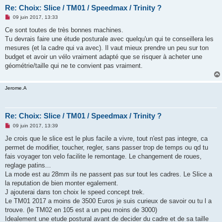
Re: Choix: Slice / TM01 / Speedmax / Trinity ?
M
09 juin 2017, 13:33
e
s
Ce sont toutes de très bonnes machines.
s
Tu devrais faire une étude posturale avec quelqu'un qui te conseillera les
a
g
mesures (et la cadre qui va avec). Il vaut mieux prendre un peu sur ton
e
budget et avoir un vélo vraiment adapté que se risquer à acheter une
n
o
géométrie/taille qui ne te convient pas vraiment.
n
l
u
Jerome.A
Re: Choix: Slice / TM01 / Speedmax / Trinity ?
M
09 juin 2017, 13:39
e
s
Je crois que le slice est le plus facile a vivre, tout n'est pas integre, ca
s
permet de modifier, toucher, regler, sans passer trop de temps ou qd tu
a
g
fais voyager ton velo facilite le remontage. Le changement de roues,
e
reglage patins...
n
o
La mode est au 28mm ils ne passent pas sur tout les cadres. Le Slice a
n
la reputation de bien monter egalement.
l
u
J ajouterai dans ton choix le speed concept trek.
Le TM01 2017 a moins de 3500 Euros je suis curieux de savoir ou tu l a
trouve. (le TM02 en 105 est a un peu moins de 3000)
Idealement une etude postural avant de decider du cadre et de sa taille