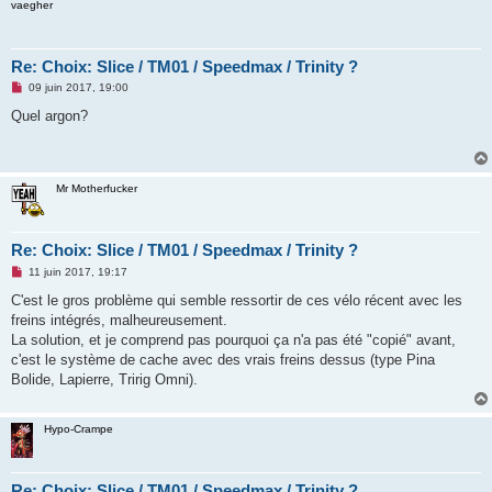
vaegher
Re: Choix: Slice / TM01 / Speedmax / Trinity ?
M
09 juin 2017, 19:00
e
s
Quel argon?
s
a
g
e
n
Mr Motherfucker
o
n
l
u
Re: Choix: Slice / TM01 / Speedmax / Trinity ?
M
11 juin 2017, 19:17
e
s
C'est le gros problème qui semble ressortir de ces vélo récent avec les
s
freins intégrés, malheureusement.
a
g
La solution, et je comprend pas pourquoi ça n'a pas été "copié" avant,
e
c'est le système de cache avec des vrais freins dessus (type Pina
n
o
Bolide, Lapierre, Tririg Omni).
n
l
u
Hypo-Crampe
Re: Choix: Slice / TM01 / Speedmax / Trinity ?