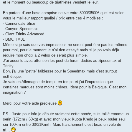
g
et le moment ou beaucoup de triathlètes vendent le leur.
e
n
o
En partant d’une base comprise neuve entre 3000/3500€ quel est selon
n
vous le meilleur rapport qualité / prix entre ces 4 modèles :
l
u
- Cannondale Slice
- Canyon Speedmax
- Giant Trinity Advanced
- BMC TM01
Même si je sais que vos impressions ne seront peut-être pas les mêmes
pour moi, pour le moment je n’ai rien essayé mais si je pouvais déjà
réduire mon choix à 2 vélos ce serait plus simple.
J’ai aussi lu avec attention les post du forum dédiés au Speedmax et
Trinity.
Bon, j'ai une ''petite'' faiblesse pour le Speedmax mais c'est surtout
esthétique.
Je vais en Allemagne de temps en temps et j’ai l’impression que
certaines marques sont moins chères. Idem pour la Belgique. C’est mon
imagination ?
Merci pour votre aide précieuse
PS : Juste pour info je débute vraiment cette année, suis taillé comme un
serin (172cm / 60kg) et avec mon vieux Kuota Kredo je peux rouler seul
sur 100km entre 30/31Km/h. Mais franchement c’est beau un vélo de
tri…