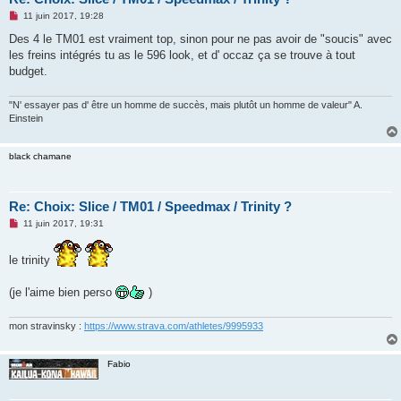
M
11 juin 2017, 19:28
e
s
Des 4 le TM01 est vraiment top, sinon pour ne pas avoir de "soucis" avec
s
les freins intégrés tu as le 596 look, et d' occaz ça se trouve à tout
a
g
budget.
e
n
o
"N' essayer pas d' être un homme de succès, mais plutôt un homme de valeur" A.
n
Einstein
l
u
black chamane
Re: Choix: Slice / TM01 / Speedmax / Trinity ?
M
11 juin 2017, 19:31
e
s
s
le trinity
a
g
e
(je l'aime bien perso
)
n
o
n
mon stravinsky :
https://www.strava.com/athletes/9995933
l
u
Fabio