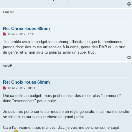
Erikerac
Re: Choix roues 60mm
M
13 nov. 2017, 17:10
e
s
Tu semble avoir le budget vu le champ d'hésitation que tu mentionnes,
s
prends donc des roues artisanales à la carte, genre des RAR ou un truc
a
g
du genre, et à mon avis tu pourras avoir un super truc.
e
n
o
AurelF
n
l
u
Re: Choix roues 60mm
M
13 nov. 2017, 18:01
e
s
Oui ca colle au budget, mais je cherchais des roues plus "commune"
s
donc "revendables" par la suite.
a
g
e
Je suis très porté sur le sur mesure en règle générale, mais ma recherche
n
o
se situe plus sur quelque chose de grand public.
n
l
u
Ca a l'air vraiment pas mal ceci dit... je vais me pencher sur le sujet