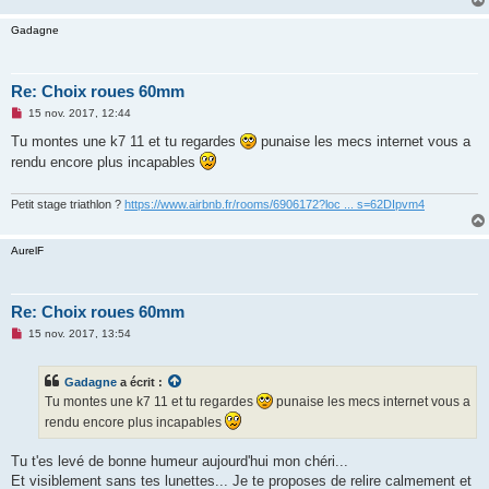
Gadagne
Re: Choix roues 60mm
M
15 nov. 2017, 12:44
e
s
Tu montes une k7 11 et tu regardes
punaise les mecs internet vous a
s
rendu encore plus incapables
a
g
e
n
Petit stage triathlon ?
https://www.airbnb.fr/rooms/6906172?loc ... s=62DIpvm4
o
n
l
AurelF
u
Re: Choix roues 60mm
M
15 nov. 2017, 13:54
e
s
s
Gadagne
a écrit :
a
g
Tu montes une k7 11 et tu regardes
punaise les mecs internet vous a
e
rendu encore plus incapables
n
o
n
Tu t'es levé de bonne humeur aujourd'hui mon chéri...
l
u
Et visiblement sans tes lunettes... Je te proposes de relire calmement et