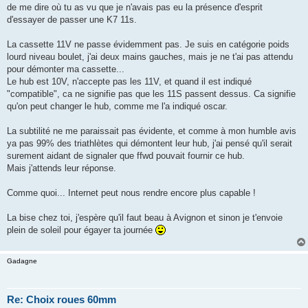
de me dire où tu as vu que je n'avais pas eu la présence d'esprit
d'essayer de passer une K7 11s.
La cassette 11V ne passe évidemment pas. Je suis en catégorie poids
lourd niveau boulet, j'ai deux mains gauches, mais je ne t'ai pas attendu
pour démonter ma cassette...
Le hub est 10V, n'accepte pas les 11V, et quand il est indiqué
"compatible", ca ne signifie pas que les 11S passent dessus. Ca signifie
qu'on peut changer le hub, comme me l'a indiqué oscar.
La subtilité ne me paraissait pas évidente, et comme à mon humble avis
ya pas 99% des triathlètes qui démontent leur hub, j'ai pensé qu'il serait
surement aidant de signaler que ffwd pouvait fournir ce hub.
Mais j'attends leur réponse.
Comme quoi... Internet peut nous rendre encore plus capable !
La bise chez toi, j'espère qu'il faut beau à Avignon et sinon je t'envoie
plein de soleil pour égayer ta journée
Gadagne
Re: Choix roues 60mm