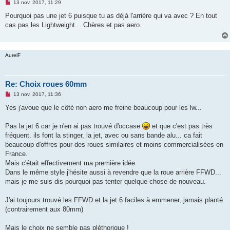
M
13 nov. 2017, 11:29
e
s
Pourquoi pas une jet 6 puisque tu as déjà l'arrière qui va avec ? En tout
s
cas pas les Lightweight... Chères et pas aero.
a
g
e
n
o
AurelF
n
l
u
Re: Choix roues 60mm
M
13 nov. 2017, 11:36
e
s
Yes j'avoue que le côté non aero me freine beaucoup pour les lw...
s
a
g
Pas la jet 6 car je n'en ai pas trouvé d'occase
et que c'est pas très
e
fréquent. ils font la stinger, la jet, avec ou sans bande alu... ca fait
n
o
beaucoup d'offres pour des roues similaires et moins commercialisées en
n
France.
l
u
Mais c'était effectivement ma première idée.
Dans le même style j'hésite aussi à revendre que la roue arrière FFWD...
mais je me suis dis pourquoi pas tenter quelque chose de nouveau.
J'ai toujours trouvé les FFWD et la jet 6 faciles à emmener, jamais planté
(contrairement aux 80mm)
Mais le choix ne semble pas pléthorique !