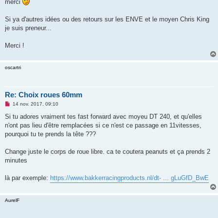
merci
Si ya d'autres idées ou des retours sur les ENVE et le moyen Chris King
je suis preneur...
Merci !
oscartri
Re: Choix roues 60mm
M
14 nov. 2017, 09:10
e
s
Si tu adores vraiment tes fast forward avec moyeu DT 240, et qu'elles
s
n'ont pas lieu d'être remplacées si ce n'est ce passage en 11vitesses,
a
g
pourquoi tu te prends la tête ???
e
n
o
Change juste le corps de roue libre. ca te coutera peanuts et ça prends 2
n
minutes
l
u
là par exemple:
https://www.bakkerracingproducts.nl/dt- ... gLuGfD_BwE
AurelF