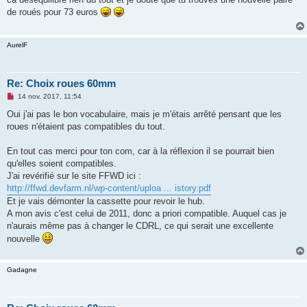
s
de roués pour 73 euros
a
g
e
n
AurelF
o
n
l
u
Re: Choix roues 60mm
M
14 nov. 2017, 11:54
e
s
Oui j'ai pas le bon vocabulaire, mais je m'étais arrêté pensant que les
s
roues n'étaient pas compatibles du tout.
a
g
e
En tout cas merci pour ton com, car à la réflexion il se pourrait bien
n
o
qu'elles soient compatibles.
n
J'ai revérifié sur le site FFWD ici :
l
u
http://ffwd.devfarm.nl/wp-content/uploa ... istory.pdf
Et je vais démonter la cassette pour revoir le hub.
A mon avis c'est celui de 2011, donc a priori compatible. Auquel cas je
n'aurais même pas à changer le CDRL, ce qui serait une excellente
nouvelle
Gadagne