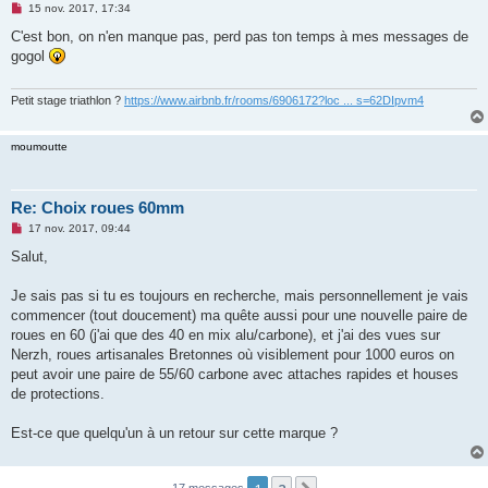
M
15 nov. 2017, 17:34
e
s
C'est bon, on n'en manque pas, perd pas ton temps à mes messages de
s
gogol
a
g
e
n
Petit stage triathlon ?
https://www.airbnb.fr/rooms/6906172?loc ... s=62DIpvm4
o
n
l
moumoutte
u
Re: Choix roues 60mm
M
17 nov. 2017, 09:44
e
s
Salut,
s
a
g
Je sais pas si tu es toujours en recherche, mais personnellement je vais
e
commencer (tout doucement) ma quête aussi pour une nouvelle paire de
n
o
roues en 60 (j'ai que des 40 en mix alu/carbone), et j'ai des vues sur
n
Nerzh, roues artisanales Bretonnes où visiblement pour 1000 euros on
l
u
peut avoir une paire de 55/60 carbone avec attaches rapides et houses
de protections.
Est-ce que quelqu'un à un retour sur cette marque ?