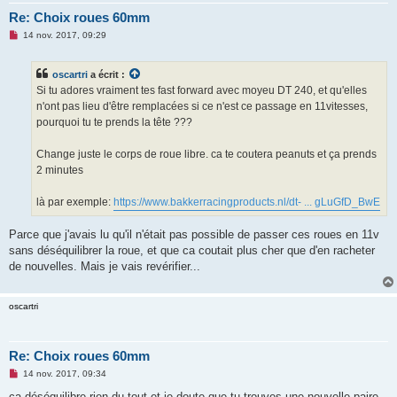
Re: Choix roues 60mm
M
14 nov. 2017, 09:29
e
s
s
oscartri
a écrit :
a
g
Si tu adores vraiment tes fast forward avec moyeu DT 240, et qu'elles
e
n'ont pas lieu d'être remplacées si ce n'est ce passage en 11vitesses,
n
o
pourquoi tu te prends la tête ???
n
l
u
Change juste le corps de roue libre. ca te coutera peanuts et ça prends
2 minutes
là par exemple:
https://www.bakkerracingproducts.nl/dt- ... gLuGfD_BwE
Parce que j'avais lu qu'il n'était pas possible de passer ces roues en 11v
sans déséquilibrer la roue, et que ca coutait plus cher que d'en racheter
de nouvelles. Mais je vais revérifier...
oscartri
Re: Choix roues 60mm
M
14 nov. 2017, 09:34
e
s
ca déséquilibre rien du tout et je doute que tu trouves une nouvelle paire