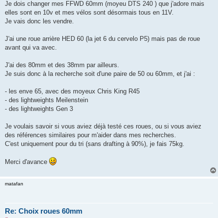
g
Je dois changer mes FFWD 60mm (moyeu DTS 240 ) que j'adore mais
e
elles sont en 10v et mes vélos sont désormais tous en 11V.
n
o
Je vais donc les vendre.
n
l
u
J'ai une roue arrière HED 60 (la jet 6 du cervelo P5) mais pas de roue
avant qui va avec.
J'ai des 80mm et des 38mm par ailleurs.
Je suis donc à la recherche soit d'une paire de 50 ou 60mm, et j'ai :
- les enve 65, avec des moyeux Chris King R45
- des lightweights Meilenstein
- des lightweights Gen 3
Je voulais savoir si vous aviez déjà testé ces roues, ou si vous aviez
des références similaires pour m'aider dans mes recherches.
C'est uniquement pour du tri (sans drafting à 90%), je fais 75kg.
Merci d'avance
matafan
Re: Choix roues 60mm