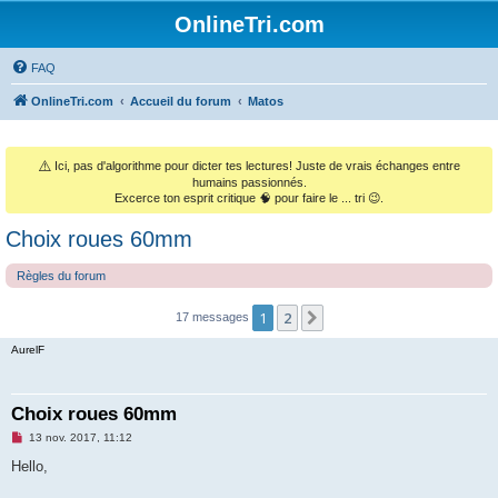
OnlineTri.com
FAQ
OnlineTri.com
Accueil du forum
Matos
⚠️
Ici, pas d'algorithme pour dicter tes lectures! Juste de vrais échanges entre
humains passionnés.
Excerce ton esprit critique 🧠 pour faire le ... tri 😉.
Choix roues 60mm
Règles du forum
1
2
Suivant
17 messages
AurelF
Choix roues 60mm
M
13 nov. 2017, 11:12
e
s
Hello,
s
a