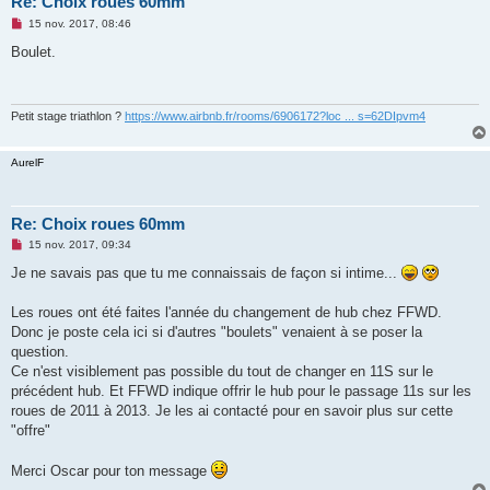
Re: Choix roues 60mm
M
15 nov. 2017, 08:46
e
s
Boulet.
s
a
g
e
n
Petit stage triathlon ?
https://www.airbnb.fr/rooms/6906172?loc ... s=62DIpvm4
o
n
l
AurelF
u
Re: Choix roues 60mm
M
15 nov. 2017, 09:34
e
s
Je ne savais pas que tu me connaissais de façon si intime...
s
a
g
Les roues ont été faites l'année du changement de hub chez FFWD.
e
Donc je poste cela ici si d'autres "boulets" venaient à se poser la
n
o
question.
n
Ce n'est visiblement pas possible du tout de changer en 11S sur le
l
u
précédent hub. Et FFWD indique offrir le hub pour le passage 11s sur les
roues de 2011 à 2013. Je les ai contacté pour en savoir plus sur cette
"offre"
Merci Oscar pour ton message