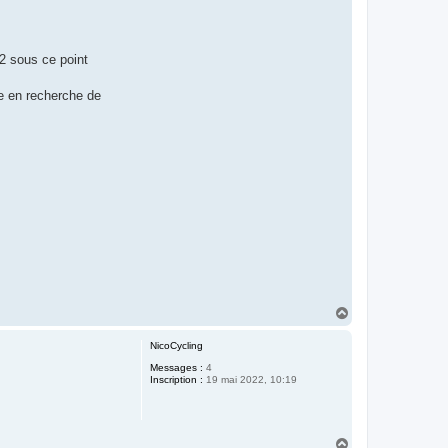
m2 sous ce point
e en recherche de
H
a
u
NicoCycling
t
Messages :
4
Inscription :
19 mai 2022, 10:19
H