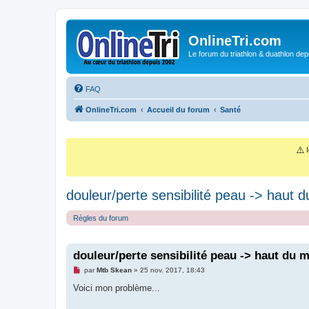
OnlineTri.com
Le forum du triathlon & duathlon dep
FAQ
OnlineTri.com
Accueil du forum
Santé
⚠️
I
douleur/perte sensibilité peau -> haut du
Règles du forum
douleur/perte sensibilité peau -> haut du mu
M
par
Mtb Skean
»
25 nov. 2017, 18:43
e
s
Voici mon problème...
s
a