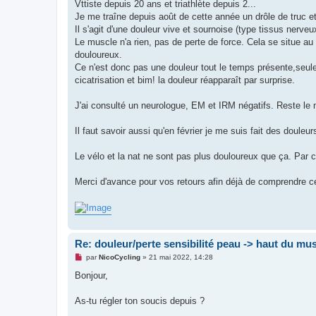
g
Vttiste depuis 20 ans et triathlète depuis 2...
e
Je me traîne depuis août de cette année un drôle de truc e
n
o
Il s'agit d'une douleur vive et sournoise (type tissus nerveux
n
Le muscle n'a rien, pas de perte de force. Cela se situe au
l
u
douloureux.
Ce n'est donc pas une douleur tout le temps présente,seul
cicatrisation et bim! la douleur réapparaît par surprise.
J'ai consulté un neurologue, EM et IRM négatifs. Reste le
Il faut savoir aussi qu'en février je me suis fait des douleurs
Le vélo et la nat ne sont pas plus douloureux que ça. Par
Merci d'avance pour vos retours afin déjà de comprendre c
Re: douleur/perte sensibilité peau -> haut du musc
M
par
NicoCycling
»
21 mai 2022, 14:28
e
s
Bonjour,
s
a
g
As-tu régler ton soucis depuis ?
e
n