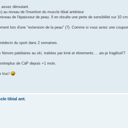
t assez déroutant.
) au niveau de l'insertion du muscle tibial antérieur.
 niveau de l'épaisseur de peau. Il en résulte une perte de sensibilité sur 10 c
ement lors d'une "extension de la peau" (?). Comme si vous aviez une coupur
 médecin du sport dans 2 semaines.
 fémoro patélaires au ski, traitées par kiné et étirements.... ais-je fragilisé!?
 contreplus de CàP depuis +1 mois.
e truc!
le tibial ant.