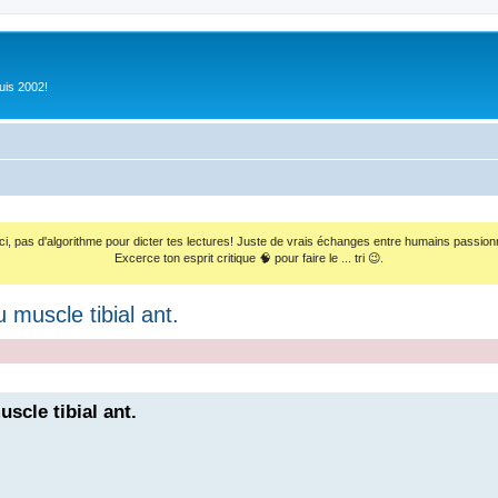
uis 2002!
ci, pas d'algorithme pour dicter tes lectures! Juste de vrais échanges entre humains passion
Excerce ton esprit critique 🧠 pour faire le ... tri 😉.
 muscle tibial ant.
scle tibial ant.