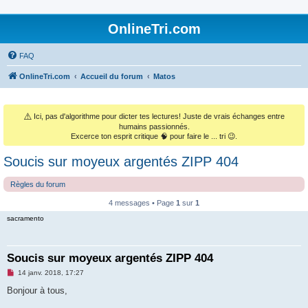
OnlineTri.com
FAQ
OnlineTri.com
Accueil du forum
Matos
⚠️
Ici, pas d'algorithme pour dicter tes lectures! Juste de vrais échanges entre
humains passionnés.
Excerce ton esprit critique 🧠 pour faire le ... tri 😉.
Soucis sur moyeux argentés ZIPP 404
Règles du forum
4 messages • Page
1
sur
1
sacramento
Soucis sur moyeux argentés ZIPP 404
M
14 janv. 2018, 17:27
e
s
Bonjour à tous,
s
a