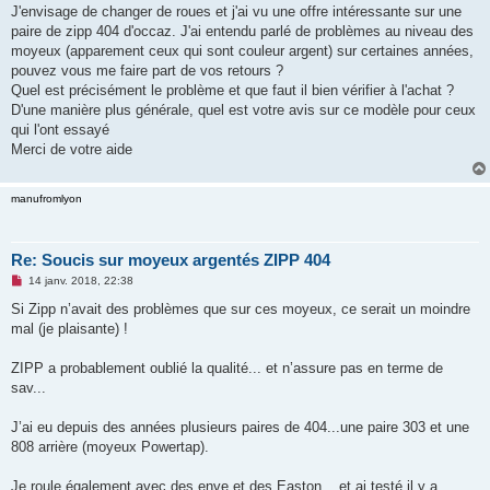
g
J'envisage de changer de roues et j'ai vu une offre intéressante sur une
e
paire de zipp 404 d'occaz. J'ai entendu parlé de problèmes au niveau des
n
o
moyeux (apparement ceux qui sont couleur argent) sur certaines années,
n
pouvez vous me faire part de vos retours ?
l
u
Quel est précisément le problème et que faut il bien vérifier à l'achat ?
D'une manière plus générale, quel est votre avis sur ce modèle pour ceux
qui l'ont essayé
Merci de votre aide
manufromlyon
Re: Soucis sur moyeux argentés ZIPP 404
M
14 janv. 2018, 22:38
e
s
Si Zipp n’avait des problèmes que sur ces moyeux, ce serait un moindre
s
mal (je plaisante) !
a
g
e
ZIPP a probablement oublié la qualité... et n’assure pas en terme de
n
o
sav...
n
l
u
J’ai eu depuis des années plusieurs paires de 404...une paire 303 et une
808 arrière (moyeux Powertap).
Je roule également avec des enve et des Easton... et ai testé il y a