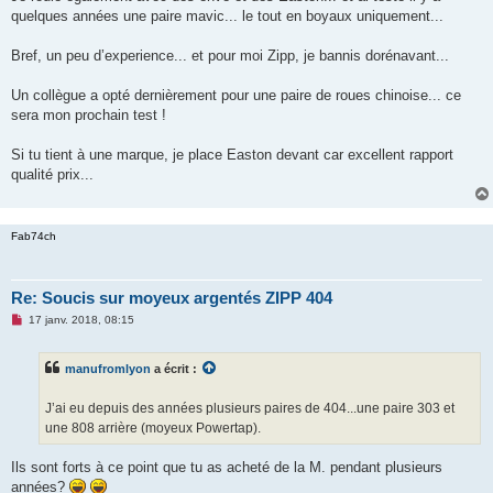
quelques années une paire mavic... le tout en boyaux uniquement...
Bref, un peu d’experience... et pour moi Zipp, je bannis dorénavant...
Un collègue a opté dernièrement pour une paire de roues chinoise... ce
sera mon prochain test !
Si tu tient à une marque, je place Easton devant car excellent rapport
qualité prix...
Fab74ch
Re: Soucis sur moyeux argentés ZIPP 404
M
17 janv. 2018, 08:15
e
s
s
manufromlyon
a écrit :
a
g
e
J’ai eu depuis des années plusieurs paires de 404...une paire 303 et
n
o
une 808 arrière (moyeux Powertap).
n
l
u
Ils sont forts à ce point que tu as acheté de la M. pendant plusieurs
années?