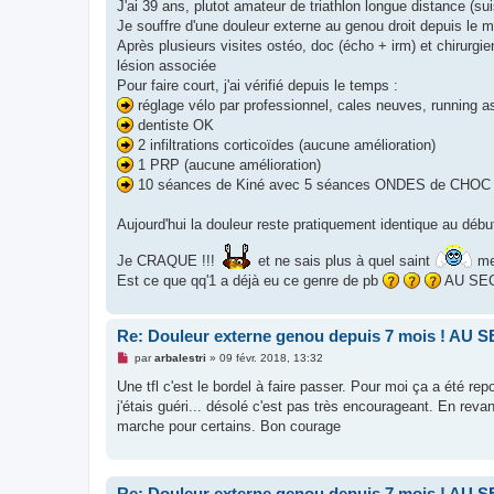
g
J'ai 39 ans, plutot amateur de triathlon longue distance (sui
e
Je souffre d'une douleur externe au genou droit depuis le 
n
o
Après plusieurs visites ostéo, doc (écho + irm) et chirurgi
n
lésion associée
l
u
Pour faire court, j'ai vérifié depuis le temps :
réglage vélo par professionnel, cales neuves, running 
dentiste OK
2 infiltrations corticoïdes (aucune amélioration)
1 PRP (aucune amélioration)
10 séances de Kiné avec 5 séances ONDES de CHOC
Aujourd'hui la douleur reste pratiquement identique au débu
Je CRAQUE !!!
et ne sais plus à quel saint
me 
Est ce que qq'1 a déjà eu ce genre de pb
AU SE
Re: Douleur externe genou depuis 7 mois ! AU 
M
par
arbalestri
»
09 févr. 2018, 13:32
e
s
Une tfl c'est le bordel à faire passer. Pour moi ça a été r
s
j'étais guéri... désolé c'est pas très encourageant. En rev
a
g
marche pour certains. Bon courage
e
n
o
n
l
Re: Douleur externe genou depuis 7 mois ! AU 