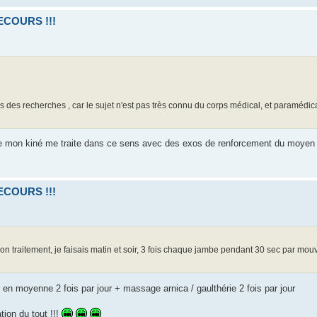
SECOURS !!!
is des recherches , car le sujet n'est pas très connu du corps médical, et paramédica
i que mon kiné me traite dans ce sens avec des exos de renforcement du moyen 
SECOURS !!!
on traitement, je faisais matin et soir, 3 fois chaque jambe pendant 30 sec par mou
en moyenne 2 fois par jour + massage arnica / gaulthérie 2 fois par jour
tion du tout !!!