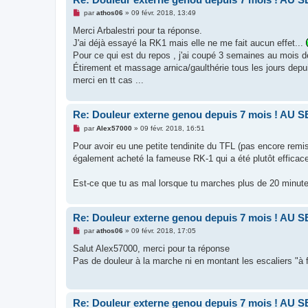
u
M
par
athos06
»
09 févr. 2018, 13:49
e
s
Merci Arbalestri pour ta réponse.
s
J'ai déjà essayé la RK1 mais elle ne me fait aucun effet...
a
g
Pour ce qui est du repos , j'ai coupé 3 semaines au mois d
e
Étirement et massage arnica/gaulthérie tous les jours depu
n
o
merci en tt cas ...
n
l
u
Re: Douleur externe genou depuis 7 mois ! AU 
M
par
Alex57000
»
09 févr. 2018, 16:51
e
s
Pour avoir eu une petite tendinite du TFL (pas encore remis
s
également acheté la fameuse RK-1 qui a été plutôt efficac
a
g
e
Est-ce que tu as mal lorsque tu marches plus de 20 minut
n
o
n
l
Re: Douleur externe genou depuis 7 mois ! AU 
u
M
par
athos06
»
09 févr. 2018, 17:05
e
s
Salut Alex57000, merci pour ta réponse
s
Pas de douleur à la marche ni en montant les escaliers "à 
a
g
e
n
o
Re: Douleur externe genou depuis 7 mois ! AU 
n