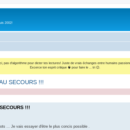
uis 2002!
ci, pas d'algorithme pour dicter tes lectures! Juste de vrais échanges entre humains passion
Excerce ton esprit critique 🧠 pour faire le ... tri 😉.
! AU SECOURS !!!
U SECOURS !!!
s ... Je vais essayer d'être le plus concis possible .