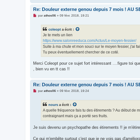
n
o
Re: Douleur externe genou depuis 7 mois ! AU 
n
l
M
par
athos06
»
09 févr. 2018, 19:21
u
e
s
s
coleopt
a écrit :
a
g
Je te mets un lien
e
https://www.salonreeduca.com/Actus/Le-moyen-fessier/
n
o
Suite à ma chute et mon souci sur le moyen fessier, j'ai fa
n
Tu peux éventuellement chercher de ce coté.
l
u
Merci Coleopt pour ce sujet fort intéressant ....figure to
, bien vu en tt cas !!
Re: Douleur externe genou depuis 7 mois ! AU 
M
par
athos06
»
09 févr. 2018, 19:24
e
s
s
nours
a écrit :
a
g
A quelle fréquence fais tu des étirements ? Au début de m
e
contraignant mais ça a porté ses fruits.
n
o
n
Je suis devenu un psychopathe des étirements !! je m'étire 
l
u
Ce qui m'embête surtout c'est que je ne vois pas d'améliora