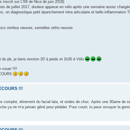
s inscrit sur L'IM de Nice de juin 2018)
mois de juillet 2017, douleur apparue en vélo après une semaine assez chargé
ens, on diagnostique petit épanchement intra articulaire et belle inflammation 
asics nimbus neuves, semelles ortho neuves
t du pb, je tiens environ 20' à pieds et 1h30 à Vélo
vouer !!!!
COURS
SECOURS !!!
epos complet, étirement du facial lata, et ondes de choc. Après une 30aine de 
anche ça ne m'a jamais gêné pour pédaler. Pour courir, tu peux essayer la geno
SECOURS !!!