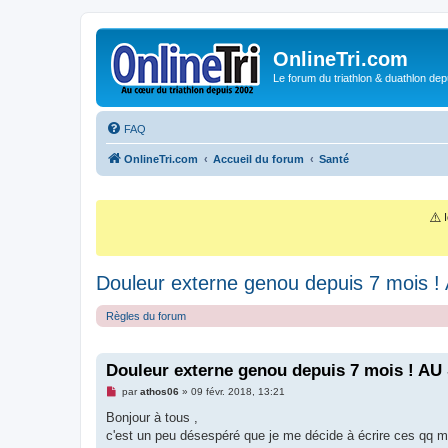
OnlineTri.com
Le forum du triathlon & duathlon dep
FAQ
OnlineTri.com
Accueil du forum
Santé
⚠️
I
Douleur externe genou depuis 7 mois 
Règles du forum
Douleur externe genou depuis 7 mois ! A
M
par
athos06
»
09 févr. 2018, 13:21
e
s
Bonjour à tous ,
s
c'est un peu désespéré que je me décide à écrire ces qq mot
a