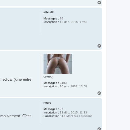
H
a
u
athos06
t
Messages :
19
Inscription :
12 déc. 2015, 17:53
H
a
u
t
coleopt
médical (kiné entre
Messages :
2403
Inscription :
16 nov. 2009, 13:58
H
a
u
nours
t
Messages :
27
Inscription :
13 déc. 2015, 11:33
ar mouvement. C'est
Localisation :
Le Mont sur Lausanne
H