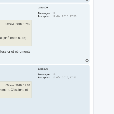
a
u
athos06
t
Messages :
19
Inscription :
12 déc. 2015, 17:53
09 févr. 2018, 18:46
l (kiné entre autre).
fessier et etirements
H
a
u
athos06
t
Messages :
19
Inscription :
12 déc. 2015, 17:53
09 févr. 2018, 19:07
vement. C'est long et