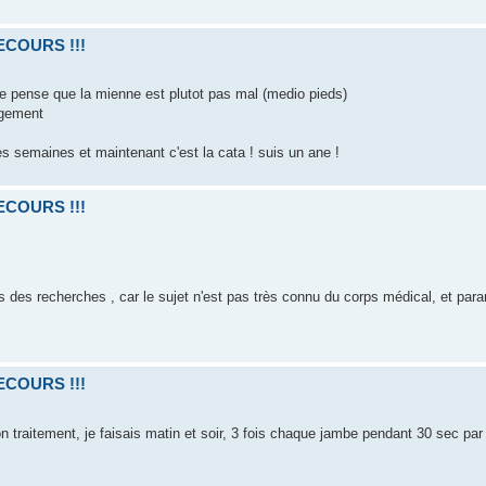
SECOURS !!!
e pense que la mienne est plutot pas mal (medio pieds)
ngement
s semaines et maintenant c'est la cata ! suis un ane !
SECOURS !!!
is des recherches , car le sujet n'est pas très connu du corps médical, et para
SECOURS !!!
n traitement, je faisais matin et soir, 3 fois chaque jambe pendant 30 sec p