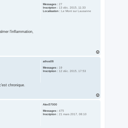
t
Messages :
27
Inscription :
13 déc. 2015, 11:33
Localisation :
Le Mont sur Lausanne
lmer l'inflammation,
H
a
u
athos06
t
Messages :
19
Inscription :
12 déc. 2015, 17:53
c'est chronique.
H
a
u
Alex57000
t
Messages :
475
Inscription :
21 mars 2017, 08:10