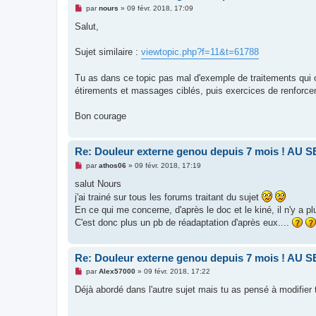
l
M
par
nours
»
09 févr. 2018, 17:09
u
e
s
Salut,
s
a
g
Sujet similaire :
viewtopic.php?f=11&t=61788
e
n
o
Tu as dans ce topic pas mal d'exemple de traitements qui o
n
étirements et massages ciblés, puis exercices de renforce
l
u
Bon courage
Re: Douleur externe genou depuis 7 mois ! AU 
M
par
athos06
»
09 févr. 2018, 17:19
e
s
salut Nours
s
j'ai trainé sur tous les forums traitant du sujet
a
g
En ce qui me concerne, d'après le doc et le kiné, il n'y a 
e
C'est donc plus un pb de réadaptation d'après eux....
n
o
n
l
Re: Douleur externe genou depuis 7 mois ! AU 
u
M
par
Alex57000
»
09 févr. 2018, 17:22
e
s
Déjà abordé dans l'autre sujet mais tu as pensé à modifier 
s
a
g