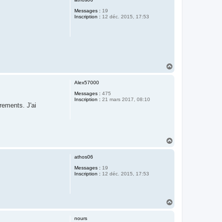
Messages :
19
Inscription :
12 déc. 2015, 17:53
H
a
u
Alex57000
t
Messages :
475
Inscription :
21 mars 2017, 08:10
rements. J'ai
H
a
u
athos06
t
Messages :
19
Inscription :
12 déc. 2015, 17:53
H
a
u
nours