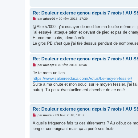
e
n
o
Re: Douleur externe genou depuis 7 mois ! AU 
n
l
M
par
athos06
»
09 févr. 2018, 17:29
u
e
s
@Alex57000 : j'ai essayer de modifier ma foulée même si j
s
j'ai essayé l'attaque talon et devant de pied et pas de cha
a
g
Et comme tu dis, idem à vélo
e
Le gros PB c'est que j'ai tiré dessus pendant de nombreuse
n
o
n
l
Re: Douleur externe genou depuis 7 mois ! AU 
u
M
par
coleopt
»
09 févr. 2018, 18:46
e
s
Je te mets un lien
s
https://www.salonreeduca.com/Actus/Le-moyen-fessier/
a
g
Suite à ma chute et mon souci sur le moyen fessier, j'ai fa
e
autre). Tu peux éventuellement chercher de ce coté.
n
o
n
l
u
Re: Douleur externe genou depuis 7 mois ! AU 
M
par
nours
»
09 févr. 2018, 19:07
e
s
A quelle fréquence fais tu des étirements ? Au début de mo
s
long et contraignant mais ça a porté ses fruits.
a
g
e