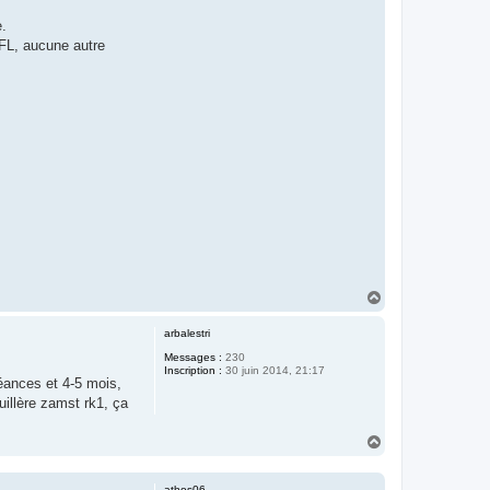
e.
TFL, aucune autre
H
a
u
arbalestri
t
Messages :
230
Inscription :
30 juin 2014, 21:17
séances et 4-5 mois,
uillère zamst rk1, ça
H
a
u
t
athos06