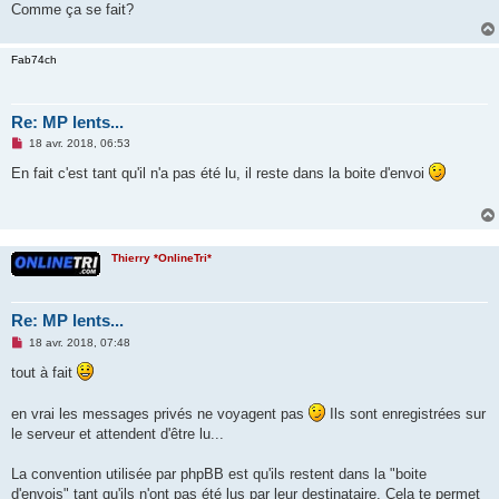
Comme ça se fait?
n
o
n
l
Fab74ch
u
Re: MP lents...
M
18 avr. 2018, 06:53
e
s
En fait c'est tant qu'il n'a pas été lu, il reste dans la boite d'envoi
s
a
g
e
n
o
Thierry *OnlineTri*
n
l
u
Re: MP lents...
M
18 avr. 2018, 07:48
e
s
tout à fait
s
a
g
en vrai les messages privés ne voyagent pas
Ils sont enregistrées sur
e
le serveur et attendent d'être lu...
n
o
n
La convention utilisée par phpBB est qu'ils restent dans la "boite
l
u
d'envois" tant qu'ils n'ont pas été lus par leur destinataire. Cela te permet