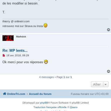
de les modifier si besoin.
T.
thierry @ onlinetri.com
retrouvez moi sur Strava ou Insta
Mathdok
Re: MP lents...
M
18 avr. 2018, 08:29
e
s
Ok merci pour vos réponses
s
a
g
e
n
4 messages • Page
1
sur
1
o
n
Aller
l
u
OnlineTri.com
Accueil du forum
Fuseau horaire sur
UTC+01:00
Développé par
phpBB
® Forum Software © phpBB Limited
Traduction française officielle
©
Qiaeru