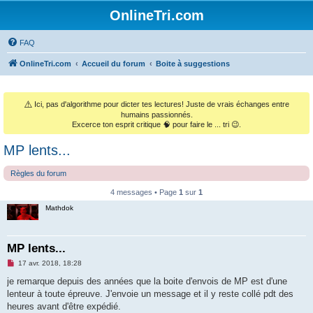
OnlineTri.com
FAQ
OnlineTri.com
Accueil du forum
Boite à suggestions
⚠️
Ici, pas d'algorithme pour dicter tes lectures! Juste de vrais échanges entre
humains passionnés.
Excerce ton esprit critique 🧠 pour faire le ... tri 😉.
MP lents...
Règles du forum
4 messages • Page
1
sur
1
Mathdok
MP lents...
M
17 avr. 2018, 18:28
e
s
je remarque depuis des années que la boite d'envois de MP est d'une
s
lenteur à toute épreuve. J'envoie un message et il y reste collé pdt des
a
g
heures avant d'être expédié.
e