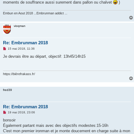
g
moments de souffrance aussi surement dans pallon ou chalvet
)
e
n
o
Embun en Aout 2018 ...Embrunman addict ...
n
l
u
vioqman
Re: Embrunman 2018
M
15 mai 2018, 11:36
e
s
Je devrais être au départ, objectif: 13h45/14h15
s
a
g
e
n
https://bièrefrakass.fr/
o
n
l
u
fred39
Re: Embrunman 2018
M
19 mai 2018, 23:06
e
s
bonsoir
s
Également partant mais avec des objectifs modestes:15-16h
a
g
C'est mon premier ironman et je monte doucement en charge suite à mon
e