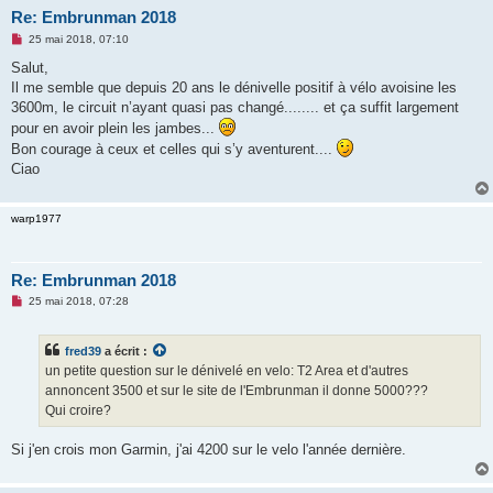
Re: Embrunman 2018
M
25 mai 2018, 07:10
e
s
Salut,
s
Il me semble que depuis 20 ans le dénivelle positif à vélo avoisine les
a
g
3600m, le circuit n’ayant quasi pas changé........ et ça suffit largement
e
pour en avoir plein les jambes...
n
o
Bon courage à ceux et celles qui s’y aventurent....
n
Ciao
l
u
warp1977
Re: Embrunman 2018
M
25 mai 2018, 07:28
e
s
s
fred39
a écrit :
a
g
un petite question sur le dénivelé en velo: T2 Area et d'autres
e
annoncent 3500 et sur le site de l'Embrunman il donne 5000???
n
o
Qui croire?
n
l
u
Si j'en crois mon Garmin, j'ai 4200 sur le velo l'année dernière.