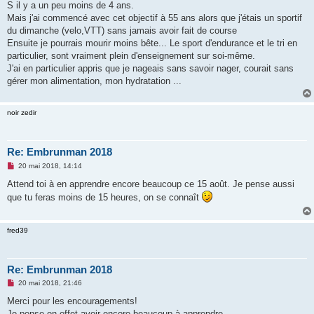
S il y a un peu moins de 4 ans.
n
o
Mais j'ai commencé avec cet objectif à 55 ans alors que j'étais un sportif
n
du dimanche (velo,VTT) sans jamais avoir fait de course
l
u
Ensuite je pourrais mourir moins bête... Le sport d'endurance et le tri en
particulier, sont vraiment plein d'enseignement sur soi-même.
J'ai en particulier appris que je nageais sans savoir nager, courait sans
gérer mon alimentation, mon hydratation ...
noir zedir
Re: Embrunman 2018
M
20 mai 2018, 14:14
e
s
Attend toi à en apprendre encore beaucoup ce 15 août. Je pense aussi
s
que tu feras moins de 15 heures, on se connaît
a
g
e
n
fred39
o
n
l
u
Re: Embrunman 2018
M
20 mai 2018, 21:46
e
s
Merci pour les encouragements!
s
Je pense en effet avoir encore beaucoup à apprendre.