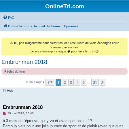
OnlineTri.com
FAQ
OnlineTri.com
Accueil du forum
Epreuves
⚠️
Ici, pas d'algorithme pour dicter tes lectures! Juste de vrais échanges entre
humains passionnés.
Excerce ton esprit critique 🧠 pour faire le ... tri 😉.
Embrunman 2018
Règles du forum
Page
1
sur
21
1
2
3
4
5
21
Suivant
311 messages
…
Tri Mick
Embrunman 2018
M
15 mai 2018, 10:40
e
s
à 3 mois de l'épreuve, qui y va et avec quel objectif ?
s
Perso j'y vais pour une jolie journée de sport et de plaisir (avec quelques
a