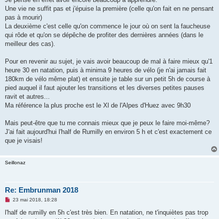
a
g
Une vie ne suffit pas et j'épuise la première (celle qu'on fait en ne pensant
e
pas à mourir)
n
o
La deuxième c'est celle qu'on commence le jour où on sent la faucheuse
n
qui rôde et qu'on se dépêche de profiter des dernières années (dans le
l
u
meilleur des cas).
Pour en revenir au sujet, je vais avoir beaucoup de mal à faire mieux qu'1
heure 30 en natation, puis à minima 9 heures de vélo (je n'ai jamais fait
180km de vélo même plat) et ensuite je table sur un petit 5h de course à
pied auquel il faut ajouter les transitions et les diverses petites pauses
ravit et autres...
Ma référence la plus proche est le Xl de l'Alpes d'Huez avec 9h30
Mais peut-être que tu me connais mieux que je peux le faire moi-même?
J'ai fait aujourd'hui l'half de Rumilly en environ 5 h et c'est exactement ce
que je visais!
Seillonaz
Re: Embrunman 2018
M
23 mai 2018, 18:28
e
s
l'half de rumilly en 5h c'est très bien. En natation, ne t'inquiètes pas trop
s