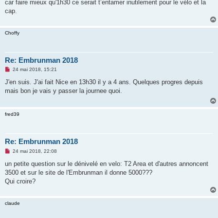
car faire mieux qu'1h30 ce serait t’entamer inutilement pour le vélo et la
a
g
cap.
e
n
o
Choffy
n
l
u
Re: Embrunman 2018
M
24 mai 2018, 15:21
e
s
J'en suis. J'ai fait Nice en 13h30 il y a 4 ans. Quelques progres depuis
s
mais bon je vais y passer la journee quoi.
a
g
e
n
fred39
o
n
l
u
Re: Embrunman 2018
M
24 mai 2018, 22:08
e
s
un petite question sur le dénivelé en velo: T2 Area et d'autres annoncent
s
3500 et sur le site de l'Embrunman il donne 5000???
a
g
Qui croire?
e
n
o
claude
n
l
u