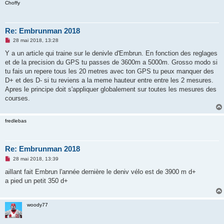
Choffy
Re: Embrunman 2018
M
28 mai 2018, 13:28
e
s
Y a un article qui traine sur le denivle d'Embrun. En fonction des reglages
s
et de la precision du GPS tu passes de 3600m a 5000m. Grosso modo si
a
g
tu fais un repere tous les 20 metres avec ton GPS tu peux manquer des
e
D+ et des D- si tu reviens a la meme hauteur entre entre les 2 mesures.
n
o
Apres le principe doit s'appliquer globalement sur toutes les mesures des
n
courses.
l
u
fredlebas
Re: Embrunman 2018
M
28 mai 2018, 13:39
e
s
aillant fait Embrun l'année dernière le deniv vélo est de 3900 m d+
s
a pied un petit 350 d+
a
g
e
n
woody77
o
n
l