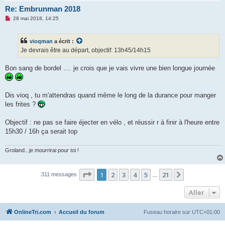
u
Re: Embrunman 2018
M
28 mai 2018, 14:25
e
s
s
vioqman
a écrit :
a
g
Je devrais être au départ, objectif: 13h45/14h15
e
n
o
Bon sang de bordel .... je crois que je vais vivre une bien longue journée
n
l
u
Dis vioq , tu m'attendras quand même le long de la durance pour manger
les frites ?
Objectif : ne pas se faire éjecter en vélo , et réussir r à finir à l'heure entre
15h30 / 16h ça serait top
Groland...je mourrirai pour toi !
Page
1
sur
21
1
2
3
4
5
21
Suivant
311 messages
…
Aller
OnlineTri.com
Accueil du forum
Fuseau horaire sur
UTC+01:00