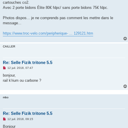
cartouches co2.
n
o
Avec 2 porte bidons Élite 80€ fdpc/ sans porte bidons 75€ fdpc.
n
l
u
Photos dispos... je ne comprends pas comment les mettre dans le
message...
https://www.troc-velo.com/peripherique- ... 129121.htm
CAILLER
Re: Selle Fizik tritone 5.5
M
12 juil. 2018, 07:47
e
s
bonjour,
s
rail k'rium ou carbone ?
a
g
e
n
o
mbo
n
l
u
Re: Selle Fizik tritone 5.5
M
12 juil. 2018, 09:15
e
s
Bonjour