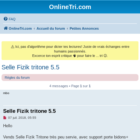
OnlineTri.com
FAQ
OnlineTri.com
Accueil du forum
Petites Annonces
⚠️
Ici, pas d'algorithme pour dicter tes lectures! Juste de vrais échanges entre
humains passionnés.
Excerce ton esprit critique 🧠 pour faire le ... tri 😉.
Selle Fizik tritone 5.5
Règles du forum
4 messages • Page
1
sur
1
mbo
Selle Fizik tritone 5.5
M
07 juil. 2018, 05:55
e
s
Hello
s
a
g
Vends Selle Fizik Tritone très peu servie, avec support porte bidons+
e