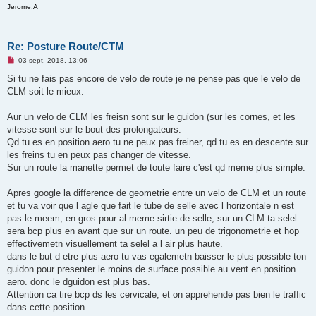
Jerome.A
Re: Posture Route/CTM
M
03 sept. 2018, 13:06
e
s
Si tu ne fais pas encore de velo de route je ne pense pas que le velo de
s
CLM soit le mieux.
a
g
e
Aur un velo de CLM les freisn sont sur le guidon (sur les cornes, et les
n
o
vitesse sont sur le bout des prolongateurs.
n
Qd tu es en position aero tu ne peux pas freiner, qd tu es en descente sur
l
u
les freins tu en peux pas changer de vitesse.
Sur un route la manette permet de toute faire c'est qd meme plus simple.
Apres google la difference de geometrie entre un velo de CLM et un route
et tu va voir que l agle que fait le tube de selle avec l horizontale n est
pas le meem, en gros pour al meme sirtie de selle, sur un CLM ta selel
sera bcp plus en avant que sur un route. un peu de trigonometrie et hop
effectivemetn visuellement ta selel a l air plus haute.
dans le but d etre plus aero tu vas egalemetn baisser le plus possible ton
guidon pour presenter le moins de surface possible au vent en position
aero. donc le dguidon est plus bas.
Attention ca tire bcp ds les cervicale, et on apprehende pas bien le traffic
dans cette position.