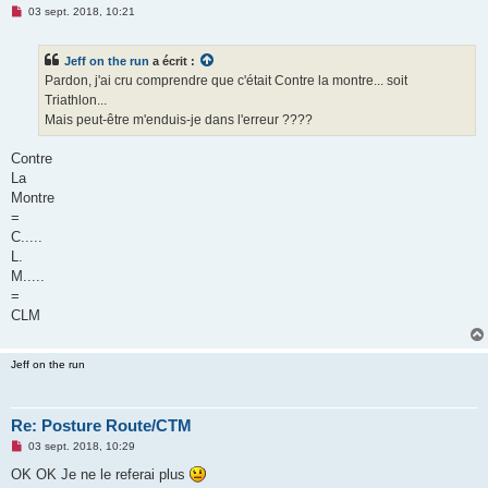
M
03 sept. 2018, 10:21
e
s
s
Jeff on the run
a écrit :
a
g
Pardon, j'ai cru comprendre que c'était Contre la montre... soit
e
Triathlon...
n
o
Mais peut-être m'enduis-je dans l'erreur ????
n
l
u
Contre
La
Montre
=
C.....
L.
M.....
=
CLM
Jeff on the run
Re: Posture Route/CTM
M
03 sept. 2018, 10:29
e
s
OK OK Je ne le referai plus
s