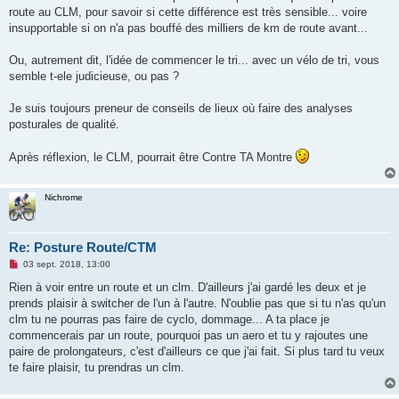
route au CLM, pour savoir si cette différence est très sensible... voire
insupportable si on n'a pas bouffé des milliers de km de route avant...
Ou, autrement dit, l'idée de commencer le tri... avec un vélo de tri, vous
semble t-ele judicieuse, ou pas ?
Je suis toujours preneur de conseils de lieux où faire des analyses
posturales de qualité.
Après réflexion, le CLM, pourrait être Contre TA Montre
Nichrome
Re: Posture Route/CTM
M
03 sept. 2018, 13:00
e
s
Rien à voir entre un route et un clm. D'ailleurs j'ai gardé les deux et je
s
prends plaisir à switcher de l'un à l'autre. N'oublie pas que si tu n'as qu'un
a
g
clm tu ne pourras pas faire de cyclo, dommage... A ta place je
e
commencerais par un route, pourquoi pas un aero et tu y rajoutes une
n
o
paire de prolongateurs, c'est d'ailleurs ce que j'ai fait. Si plus tard tu veux
n
te faire plaisir, tu prendras un clm.
l
u