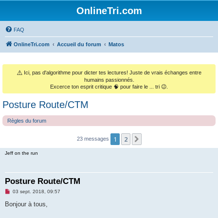
OnlineTri.com
FAQ
OnlineTri.com
Accueil du forum
Matos
⚠️
Ici, pas d'algorithme pour dicter tes lectures! Juste de vrais échanges entre
humains passionnés.
Excerce ton esprit critique 🧠 pour faire le ... tri 😉.
Posture Route/CTM
Règles du forum
1
2
Suivant
23 messages
Jeff on the run
Posture Route/CTM
M
03 sept. 2018, 09:57
e
s
Bonjour à tous,
s
a