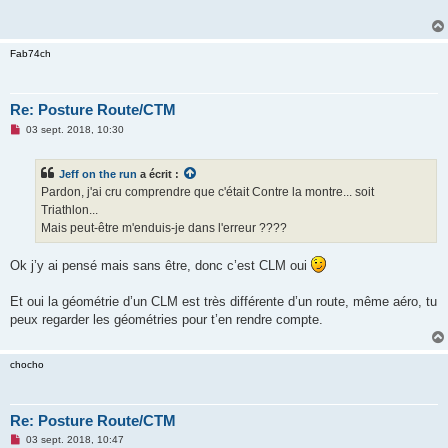
a
g
e
n
Fab74ch
o
n
l
u
Re: Posture Route/CTM
M
03 sept. 2018, 10:30
e
s
s
Jeff on the run
a écrit :
a
g
Pardon, j'ai cru comprendre que c'était Contre la montre... soit
e
Triathlon...
n
o
Mais peut-être m'enduis-je dans l'erreur ????
n
l
u
Ok j’y ai pensé mais sans être, donc c’est CLM oui
Et oui la géométrie d’un CLM est très différente d’un route, même aéro, tu
peux regarder les géométries pour t’en rendre compte.
chocho
Re: Posture Route/CTM
M
03 sept. 2018, 10:47