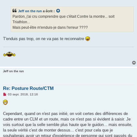
e
s
s
Jeff on the run
a écrit :
a
g
Pardon, j'ai cru comprendre que c'était Contre la montre... soit
e
Triathlon...
n
o
Mais peut-être m'enduis-je dans l'erreur ????
n
l
u
T'enduis pas trop, on ne va pas te reconnaitre
Jeff on the run
Re: Posture Route/CTM
M
03 sept. 2018, 12:16
e
s
s
a
g
Cependant, quand on n'est pas initié, on voit certes des différences de
e
cadre entre un CLM et un route, mais ce n'est pas si évident à saisir. Je
n
o
vois surtout que la selle semble plus haute que le guidon... mais ensuite,
n
la seule vérité c'est de monter dessus... c'est pour cela que je
l
u
souhaiterais avoir un retour d'expérience de personne qui sont passés du