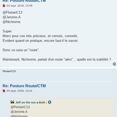
Re: Posture Route/CTM
M
03 sept. 2018, 13:39
e
s
@FlorianC13
s
@Jerome.A
a
g
@Nichrome
e
n
o
Super.
n
Merci pour ces très précieux, et censés, conseils.
l
u
Evident quand on pratique, encore faut-il le savoir.
Donc ce sera un "route".
Maintenant, Nichrome, parlait d'un route "aéro"... quelle est la subtilité ?
FlorianC13
Re: Posture Route/CTM
M
03 sept. 2018, 13:41
e
s
s
Jeff on the run
a écrit :
a
g
@FlorianC13
e
@Jerome.A
n
o
@Nichrome