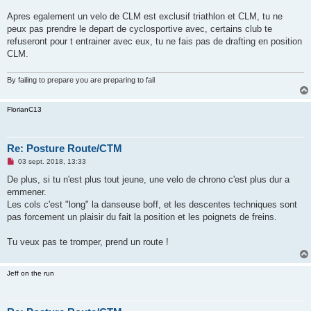
Apres egalement un velo de CLM est exclusif triathlon et CLM, tu ne
peux pas prendre le depart de cyclosportive avec, certains club te
refuseront pour t entrainer avec eux, tu ne fais pas de drafting en position
CLM.
By failing to prepare you are preparing to fail
FlorianC13
Re: Posture Route/CTM
M
03 sept. 2018, 13:33
e
s
De plus, si tu n'est plus tout jeune, une velo de chrono c'est plus dur a
s
emmener.
a
g
Les cols c'est "long" la danseuse boff, et les descentes techniques sont
e
pas forcement un plaisir du fait la position et les poignets de freins.
n
o
n
Tu veux pas te tromper, prend un route !
l
u
Jeff on the run