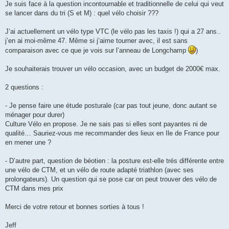
g
Je suis face à la question incontournable et traditionnelle de celui qui veut
e
se lancer dans du tri (S et M) : quel vélo choisir ???
n
o
n
J’ai actuellement un vélo type VTC (le vélo pas les taxis !) qui a 27 ans..
l
u
j’en ai moi-même 47. Même si j’aime tourner avec, il est sans
comparaison avec ce que je vois sur l’anneau de Longchamp
)
Je souhaiterais trouver un vélo occasion, avec un budget de 2000€ max.
2 questions :
- Je pense faire une étude posturale (car pas tout jeune, donc autant se
ménager pour durer)
Culture Vélo en propose. Je ne sais pas si elles sont payantes ni de
qualité… Sauriez-vous me recommander des lieux en Ile de France pour
en mener une ?
- D’autre part, question de béotien : la posture est-elle très différente entre
une vélo de CTM, et un vélo de route adapté triathlon (avec ses
prolongateurs). Un question qui se pose car on peut trouver des vélo de
CTM dans mes prix
Merci de votre retour et bonnes sorties à tous !
Jeff