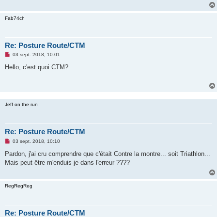
Fab74ch
Re: Posture Route/CTM
M
03 sept. 2018, 10:01
e
s
Hello, c'est quoi CTM?
s
a
g
e
n
o
Jeff on the run
n
l
u
Re: Posture Route/CTM
M
03 sept. 2018, 10:10
e
s
Pardon, j'ai cru comprendre que c'était Contre la montre... soit Triathlon...
s
Mais peut-être m'enduis-je dans l'erreur ????
a
g
e
n
RegRegReg
o
n
l
u
Re: Posture Route/CTM