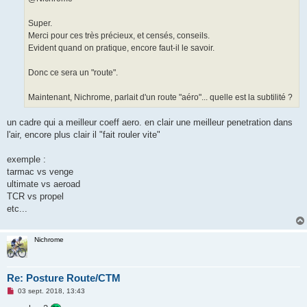
n
l
u
Super.
Merci pour ces très précieux, et censés, conseils.
Evident quand on pratique, encore faut-il le savoir.
Donc ce sera un "route".
Maintenant, Nichrome, parlait d'un route "aéro"... quelle est la subtilité ?
un cadre qui a meilleur coeff aero. en clair une meilleur penetration dans
l'air, encore plus clair il "fait rouler vite"
exemple :
tarmac vs venge
ultimate vs aeroad
TCR vs propel
etc...
Nichrome
Re: Posture Route/CTM
M
03 sept. 2018, 13:43
e
s