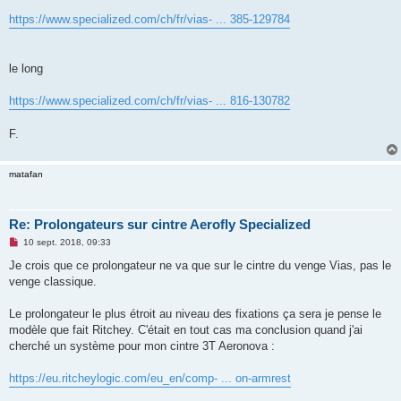
a
g
https://www.specialized.com/ch/fr/vias- ... 385-129784
e
n
o
n
le long
l
u
https://www.specialized.com/ch/fr/vias- ... 816-130782
F.
matafan
Re: Prolongateurs sur cintre Aerofly Specialized
M
10 sept. 2018, 09:33
e
s
Je crois que ce prolongateur ne va que sur le cintre du venge Vias, pas le
s
venge classique.
a
g
e
Le prolongateur le plus étroit au niveau des fixations ça sera je pense le
n
o
modèle que fait Ritchey. C'était en tout cas ma conclusion quand j'ai
n
cherché un système pour mon cintre 3T Aeronova :
l
u
https://eu.ritcheylogic.com/eu_en/comp- ... on-armrest