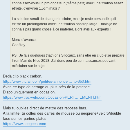
connaissez-vous un prolongateur (même petit) avec une fixation assez
étroite, d'environ 1,5cm maxi ?
La solution serait de changer le cintre, mais je reste persuadé qu'il
existe un prolongateur avec une fixation pas trop large... mais je ne
connais pas grand chose à ce matériel, alors avis aux experts !
Merci d'avance.
Geoffray
PS : Je fais quelques triathlons S locaux, sans être en club et je prépare
l'Iron Man de Nice 2018. J'ai donc peu de connaissances pouvant
m'éclairer sur le sujet...
Deda clip black carbon.
http://www.triclair.com/petites-annonce ... to-860.htm
Avec ce type de serrage au plus près de la potence.
Dispo uniquement en occasion.
https://www.troc-velo.com/Occasion-PERI ... EMENTI.htm
Mais tu oublies direct de mettre des reposes bras.
A la limite, tu colles des carrés de mousse ou neoprene+velcro/double
face sur les parties plates.
https://www.ceegees.com