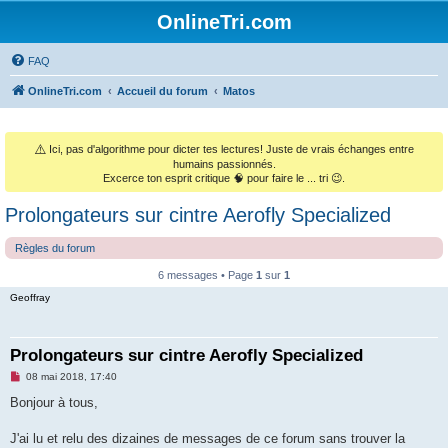
OnlineTri.com
FAQ
OnlineTri.com
Accueil du forum
Matos
⚠️
Ici, pas d'algorithme pour dicter tes lectures! Juste de vrais échanges entre
humains passionnés.
Excerce ton esprit critique 🧠 pour faire le ... tri 😉.
Prolongateurs sur cintre Aerofly Specialized
Règles du forum
6 messages • Page
1
sur
1
Geoffray
Prolongateurs sur cintre Aerofly Specialized
M
08 mai 2018, 17:40
e
s
Bonjour à tous,
s
a
g
J'ai lu et relu des dizaines de messages de ce forum sans trouver la
e