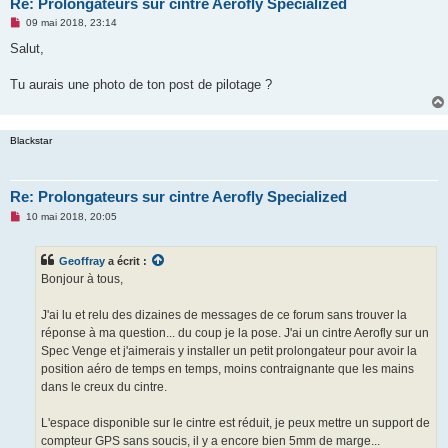
Re: Prolongateurs sur cintre Aerofly Specialized
M
09 mai 2018, 23:14
e
s
Salut,
s
a
g
Tu aurais une photo de ton post de pilotage ?
e
n
o
n
Blackstar
l
u
Re: Prolongateurs sur cintre Aerofly Specialized
M
10 mai 2018, 20:05
e
s
s
Geoffray
a écrit :
a
g
Bonjour à tous,
e
n
o
J'ai lu et relu des dizaines de messages de ce forum sans trouver la
n
réponse à ma question... du coup je la pose. J'ai un cintre Aerofly sur un
l
u
Spec Venge et j'aimerais y installer un petit prolongateur pour avoir la
position aéro de temps en temps, moins contraignante que les mains
dans le creux du cintre.
L'espace disponible sur le cintre est réduit, je peux mettre un support de
compteur GPS sans soucis, il y a encore bien 5mm de marge...