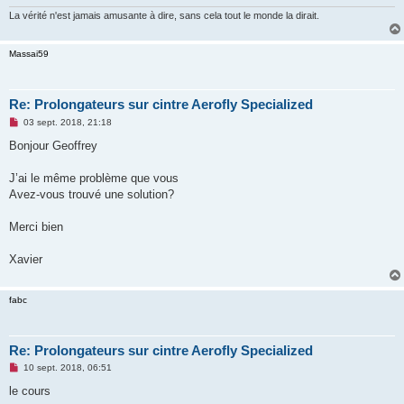
La vérité n'est jamais amusante à dire, sans cela tout le monde la dirait.
Massai59
Re: Prolongateurs sur cintre Aerofly Specialized
M
03 sept. 2018, 21:18
e
s
Bonjour Geoffrey
s
a
g
J’ai le même problème que vous
e
Avez-vous trouvé une solution?
n
o
n
Merci bien
l
u
Xavier
fabc
Re: Prolongateurs sur cintre Aerofly Specialized
M
10 sept. 2018, 06:51
e
s
le cours
s