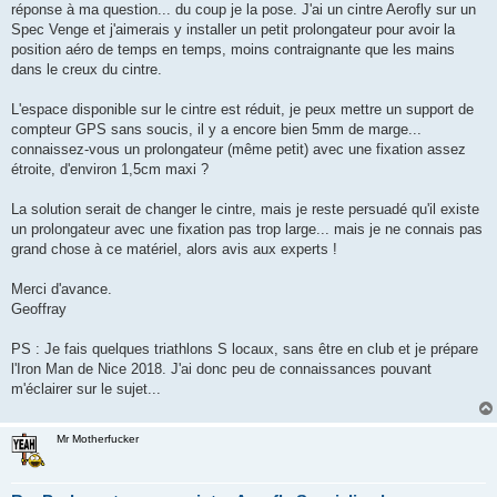
réponse à ma question... du coup je la pose. J'ai un cintre Aerofly sur un
n
o
Spec Venge et j'aimerais y installer un petit prolongateur pour avoir la
n
position aéro de temps en temps, moins contraignante que les mains
l
u
dans le creux du cintre.
L'espace disponible sur le cintre est réduit, je peux mettre un support de
compteur GPS sans soucis, il y a encore bien 5mm de marge...
connaissez-vous un prolongateur (même petit) avec une fixation assez
étroite, d'environ 1,5cm maxi ?
La solution serait de changer le cintre, mais je reste persuadé qu'il existe
un prolongateur avec une fixation pas trop large... mais je ne connais pas
grand chose à ce matériel, alors avis aux experts !
Merci d'avance.
Geoffray
PS : Je fais quelques triathlons S locaux, sans être en club et je prépare
l'Iron Man de Nice 2018. J'ai donc peu de connaissances pouvant
m'éclairer sur le sujet...
Mr Motherfucker