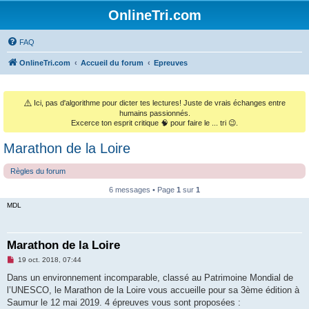
OnlineTri.com
FAQ
OnlineTri.com
Accueil du forum
Epreuves
⚠️
Ici, pas d'algorithme pour dicter tes lectures! Juste de vrais échanges entre
humains passionnés.
Excerce ton esprit critique 🧠 pour faire le ... tri 😉.
Marathon de la Loire
Règles du forum
6 messages • Page
1
sur
1
MDL
Marathon de la Loire
M
19 oct. 2018, 07:44
e
s
Dans un environnement incomparable, classé au Patrimoine Mondial de
s
l’UNESCO, le Marathon de la Loire vous accueille pour sa 3ème édition à
a
g
Saumur le 12 mai 2019. 4 épreuves vous sont proposées :
e