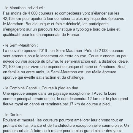
n
o
- le Marathon individuel :
n
Pas moins de 4 000 coureurs et compétiteurs vont s’élancer sur les
l
u
42,195 km pour ajouter à leur compteur la plus mythique des épreuves :
le Marathon. Boucle unique et faible dénivelé, les participants
s’engageront sur un parcours touristique à typologie bord de Loire et
qualificatif pour les championnats de France.
- le Semi-Marathon :
La nouvelle épreuve 2019 : un Semi-Marathon. Près de 2 000 coureurs
sont attendus pour le lancement de cette course. Coureur encore un peu
novice ou vrai adepte du bitume, le semi-marathon est la distance idéale.
21,100 km pour vivre une expérience unique et riche en émotions. Seul,
en famille ou entre amis, le Semi-Marathon est une réelle épreuve
sportive qui éveille satisfaction et du challenge.
- le Combiné Canoë + Course à pied en duo
Une épreuve unique dans un paysage exceptionnel ! Avec la Loire
comme principal terrain de jeu, le duo descendra 12 km sur le plus grand
fleuve royal en canoë et terminera par 17 km de course à pied.
- le Dix km
Roulant et mesuré, les coureurs pourront améliorer leur chrono tout en
profitant de l’ambiance et de l’architecture exceptionnelle saumuroise. Un
parcours urbain à faire ou à refaire pour le plus grand plaisir des yeux.