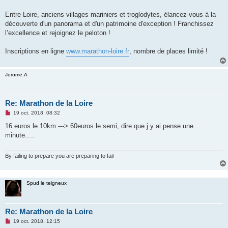
Entre Loire, anciens villages mariniers et troglodytes, élancez-vous à la
découverte d'un panorama et d'un patrimoine d'exception ! Franchissez
l’excellence et rejoignez le peloton !
Inscriptions en ligne
www.marathon-loire.fr
, nombre de places limité !
Jerome.A
Re: Marathon de la Loire
M
19 oct. 2018, 08:32
e
s
16 euros le 10km ---> 60euros le semi, dire que j y ai pense une
s
minute.....
a
g
e
n
By failing to prepare you are preparing to fail
o
n
l
u
Spud le teigneux
Re: Marathon de la Loire
M
19 oct. 2018, 12:15
e