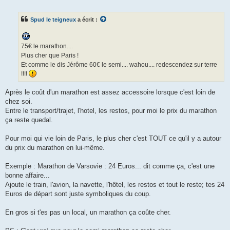
e
s
s
Spud le teigneux
a écrit :
a
g
e
n
o
75€ le marathon....
n
Plus cher que Paris !
l
u
Et comme le dis Jérôme 60€ le semi.... wahou.... redescendez sur terre
!!!!
Après le coût d'un marathon est assez accessoire lorsque c'est loin de
chez soi.
Entre le transport/trajet, l'hotel, les restos, pour moi le prix du marathon
ça reste quedal.
Pour moi qui vie loin de Paris, le plus cher c'est TOUT ce qu'il y a autour
du prix du marathon en lui-même.
Exemple : Marathon de Varsovie : 24 Euros... dit comme ça, c'est une
bonne affaire...
Ajoute le train, l'avion, la navette, l'hôtel, les restos et tout le reste; tes 24
Euros de départ sont juste symboliques du coup.
En gros si t'es pas un local, un marathon ça coûte cher.