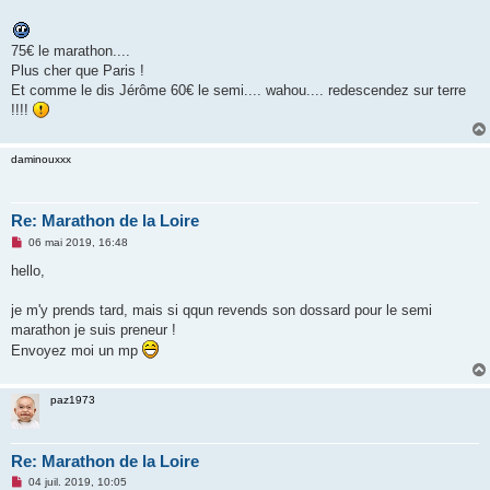
s
s
a
75€ le marathon....
g
e
Plus cher que Paris !
n
Et comme le dis Jérôme 60€ le semi.... wahou.... redescendez sur terre
o
n
!!!!
l
u
daminouxxx
Re: Marathon de la Loire
M
06 mai 2019, 16:48
e
s
hello,
s
a
g
je m'y prends tard, mais si qqun revends son dossard pour le semi
e
marathon je suis preneur !
n
o
Envoyez moi un mp
n
l
u
paz1973
Re: Marathon de la Loire
M
04 juil. 2019, 10:05