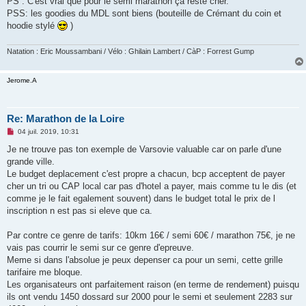
PS : C'est vrai que pour le semi marathon ça reste cher.
PSS: les goodies du MDL sont biens (bouteille de Crémant du coin et
hoodie stylé
)
Natation : Eric Moussambani / Vélo : Ghilain Lambert / CàP : Forrest Gump
Jerome.A
Re: Marathon de la Loire
M
04 juil. 2019, 10:31
e
s
Je ne trouve pas ton exemple de Varsovie valuable car on parle d'une
s
grande ville.
a
g
Le budget deplacement c'est propre a chacun, bcp acceptent de payer
e
cher un tri ou CAP local car pas d'hotel a payer, mais comme tu le dis (et
n
o
comme je le fait egalement souvent) dans le budget total le prix de l
n
inscription n est pas si eleve que ca.
l
u
Par contre ce genre de tarifs: 10km 16€ / semi 60€ / marathon 75€, je ne
vais pas courrir le semi sur ce genre d'epreuve.
Meme si dans l'absolue je peux depenser ca pour un semi, cette grille
tarifaire me bloque.
Les organisateurs ont parfaitement raison (en terme de rendement) puisqu
ils ont vendu 1450 dossard sur 2000 pour le semi et seulement 2283 sur