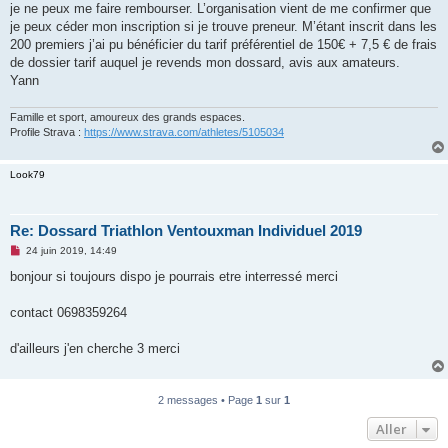
je ne peux me faire rembourser. L’organisation vient de me confirmer que
n
o
je peux céder mon inscription si je trouve preneur. M’étant inscrit dans les
n
200 premiers j’ai pu bénéficier du tarif préférentiel de 150€ + 7,5 € de frais
l
u
de dossier tarif auquel je revends mon dossard, avis aux amateurs.
Yann
Famille et sport, amoureux des grands espaces.
Profile Strava :
https://www.strava.com/athletes/5105034
Look79
Re: Dossard Triathlon Ventouxman Individuel 2019
M
24 juin 2019, 14:49
e
s
bonjour si toujours dispo je pourrais etre interressé merci
s
a
g
contact 0698359264
e
n
o
d'ailleurs j'en cherche 3 merci
n
l
u
2 messages • Page
1
sur
1
Aller