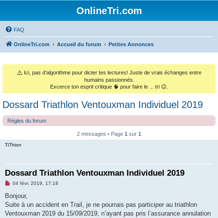
OnlineTri.com
FAQ
OnlineTri.com
Accueil du forum
Petites Annonces
⚠️
Ici, pas d'algorithme pour dicter tes lectures! Juste de vrais échanges entre
humains passionnés.
Excerce ton esprit critique 🧠 pour faire le ... tri 😉.
Dossard Triathlon Ventouxman Individuel 2019
Règles du forum
2 messages • Page
1
sur
1
TiThion
Dossard Triathlon Ventouxman Individuel 2019
M
04 févr. 2019, 17:18
e
s
Bonjour,
s
Suite à un accident en Trail, je ne pourrais pas participer au triathlon
a
g
Ventouxman 2019 du 15/09/2019, n’ayant pas pris l’assurance annulation
e