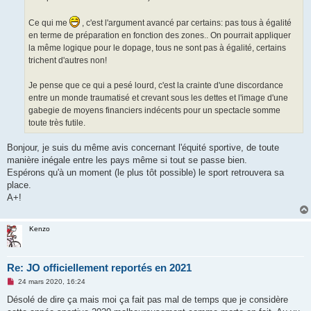
Ce qui me
, c'est l'argument avancé par certains: pas tous à égalité
en terme de préparation en fonction des zones.. On pourrait appliquer
la même logique pour le dopage, tous ne sont pas à égalité, certains
trichent d'autres non!
Je pense que ce qui a pesé lourd, c'est la crainte d'une discordance
entre un monde traumatisé et crevant sous les dettes et l'image d'une
gabegie de moyens financiers indécents pour un spectacle somme
toute très futile.
Bonjour, je suis du même avis concernant l'équité sportive, de toute
manière inégale entre les pays même si tout se passe bien.
Espérons qu'à un moment (le plus tôt possible) le sport retrouvera sa
place.
A+!
Kenzo
Re: JO officiellement reportés en 2021
M
24 mars 2020, 16:24
e
s
Désolé de dire ça mais moi ça fait pas mal de temps que je considère
s