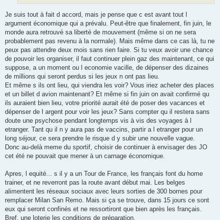
Je suis tout à fait d accord, mais je pense que c est avant tout l
argument économique qui a prévalu. Peut-être que finalement, fin juin, le
monde aura retrouvé sa liberté de mouvement (même si on ne sera
probablement pas revenu à la normale). Mais même dans ce cas là, tu ne
peux pas attendre deux mois sans rien faire. Si tu veux avoir une chance
de pouvoir les organiser, il faut continuer plein gaz des maintenant, ce qui
suppose, a un moment ou l economie vacille, de dépenser des dizaines
de millions qui seront perdus si les jeux n ont pas lieu.
Et même s ils ont lieu, qui viendra les voir? Vous iriez acheter des places
et un billet d avion maintenant? Et même si fin juin on avait confirmé qu
ils auraient bien lieu, votre priorité aurait été de poser des vacances et
dépenser de l argent pour voir les jeux? Sans compter qu il restera sans
doute une psychose pendant longtemps vis à vis des voyages à l
etranger. Tant qu il n y aura pas de vaccins, partir a l etranger pour un
long séjour, ce sera prendre le risque d y subir une nouvelle vague.
Donc au-delà meme du sportif, choisir de continuer à envisager des JO
cet été ne pouvait que mener à un carnage économique.
Apres, l equité... s il y a un Tour de France, les français font du home
trainer, et ne reverront pas la route avant début mai. Les belges
alimentent les réseaux sociaux avec leurs sorties de 300 bornes pour
remplacer Milan San Remo. Mais si ça se trouve, dans 15 jours ce sont
eux qui seront confinés et ne ressortiront que bien après les français.
Bref, une loterie les conditions de préparation.