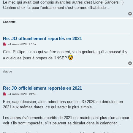
s
Le mec qui avait tout compris avant les autres c'est Lionel Sanders =)
s
Confiné chez lui pour l'entrainement c'est comme d'habitude ....
a
g
e
n
Charrette
o
n
l
u
Re: JO officiellement reportés en 2021
M
24 mars 2020, 17:57
e
s
C'est Phillipe Lucas qui va être content, vu la geulante qu'il a poussé il y
s
a quelques jours à propos de l'INSEP
a
g
e
n
claude
o
n
l
u
Re: JO officiellement reportés en 2021
M
24 mars 2020, 19:59
e
s
Bon, sage décision, alors admettons que les JO 2020 se déroulent en
s
2021 aux mêmes dates, ce qui serait le plus simple…
a
g
e
Les autres évènements sportifs de 2021 ont maintenant plus d'un an pour
n
o
voir s'ils sont impactés, s'ils peuvent se décaler dans le calendrier,...
n
l
u