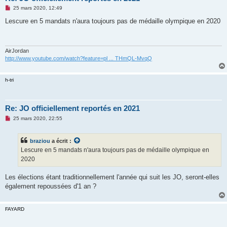
M
25 mars 2020, 12:49
e
s
Lescure en 5 mandats n'aura toujours pas de médaille olympique en 2020
s
a
g
e
n
AirJordan
o
http://www.youtube.com/watch?feature=pl ... THmQL-MvqQ
n
l
u
h-tri
Re: JO officiellement reportés en 2021
M
25 mars 2020, 22:55
e
s
s
braziou
a écrit :
a
g
Lescure en 5 mandats n'aura toujours pas de médaille olympique en
e
2020
n
o
n
Les élections étant traditionnellement l'année qui suit les JO, seront-elles
l
u
également repoussées d'1 an ?
FAYARD