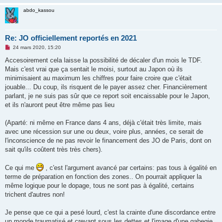
n
abdo_kassou
o
n
l
u
Re: JO officiellement reportés en 2021
M
24 mars 2020, 15:20
e
s
Accesoirement cela laisse la possibilité de décaler d'un mois le TDF.
s
Mais c'est vrai que ça sentait le moisi, surtout au Japon où ils
a
g
minimisaient au maximum les chiffres pour faire croire que c'était
e
jouable... Du coup, ils risquent de le payer assez cher. Financièrement
n
o
parlant, je ne suis pas sûr que ce report soit encaissable pour le Japon,
n
et ils n'auront peut être même pas lieu
l
u
(Aparté: ni même en France dans 4 ans, déjà c'était très limite, mais
avec une récession sur une ou deux, voire plus, années, ce serait de
l'inconscience de ne pas revoir le financement des JO de Paris, dont on
sait qu'ils coûtent très très chers).
Ce qui me
, c'est l'argument avancé par certains: pas tous à égalité en
terme de préparation en fonction des zones.. On pourrait appliquer la
même logique pour le dopage, tous ne sont pas à égalité, certains
trichent d'autres non!
Je pense que ce qui a pesé lourd, c'est la crainte d'une discordance entre
un monde traumatisé et crevant sous les dettes et l'image d'une gabegie