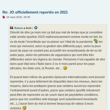
Re: JO officiellement reportés en 2021
M
24 mars 2020, 20:30
e
s
s
Kenzo
a écrit :
a
g
Désolé de dire ça mais moi ça fait pas mal de temps que je considère
e
cette année sportive 2020 malheureusement comme morte en fait. Au
n
o
vu de toute l’incertitude qui va planer sur l’état de la pandemie
les
n
mois qui viennent, selon la gestion des différents pays, selon la peur
l
u
aussi de pays ne voulant pas accueillir les ressortissants de tel ou tel
autre pays, selon les périodes de vagues/pics qui vont être très
différentes selon les régions du monde. Personne n’est capable de dire
dans quel état sera l’Italie dans 3 ou 4 mois pareil pour les pays
africains, les états unis, la Russie, etc....
Et quand bien même de grandes épreuves internationales vont pouvoir
reprendre, il y aura tellement de disparités dans les niveaux, dans les
moyens, dans les pratiques (parce que certains auront pu reprendre
l’entrainement avant d’autres, parce que certains sportifs refuseront
peut-être de reprendre ou de courir dans tel pays/telles conditions,
parce que les contrôles anti-dopage sont actuellement inexistants
etc...), j’aurai bien du mal à donner beaucoup de valeur à leurs
victoires.