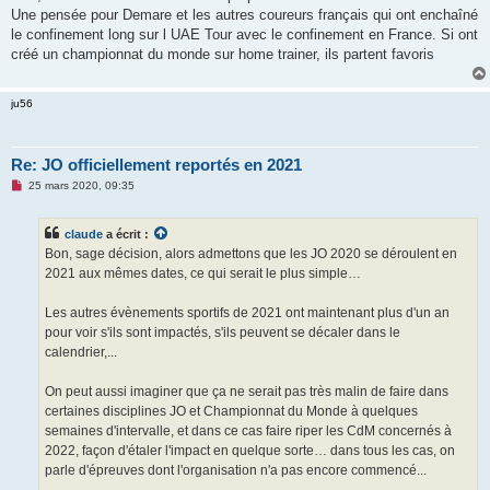
Une pensée pour Demare et les autres coureurs français qui ont enchaîné
le confinement long sur l UAE Tour avec le confinement en France. Si ont
créé un championnat du monde sur home trainer, ils partent favoris
ju56
Re: JO officiellement reportés en 2021
M
25 mars 2020, 09:35
e
s
s
claude
a écrit :
a
g
Bon, sage décision, alors admettons que les JO 2020 se déroulent en
e
2021 aux mêmes dates, ce qui serait le plus simple…
n
o
n
Les autres évènements sportifs de 2021 ont maintenant plus d'un an
l
u
pour voir s'ils sont impactés, s'ils peuvent se décaler dans le
calendrier,...
On peut aussi imaginer que ça ne serait pas très malin de faire dans
certaines disciplines JO et Championnat du Monde à quelques
semaines d'intervalle, et dans ce cas faire riper les CdM concernés à
2022, façon d'étaler l'impact en quelque sorte… dans tous les cas, on
parle d'épreuves dont l'organisation n'a pas encore commencé...