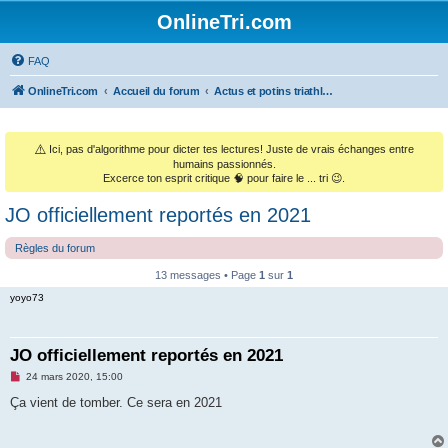
OnlineTri.com
FAQ
OnlineTri.com
Accueil du forum
Actus et potins triathlétiques (et le monde sportif général)
⚠️
Ici, pas d'algorithme pour dicter tes lectures! Juste de vrais échanges entre
humains passionnés.
Excerce ton esprit critique 🧠 pour faire le ... tri 😉.
JO officiellement reportés en 2021
Règles du forum
13 messages • Page
1
sur
1
yoyo73
JO officiellement reportés en 2021
M
24 mars 2020, 15:00
e
s
Ça vient de tomber. Ce sera en 2021
s
a
g
e