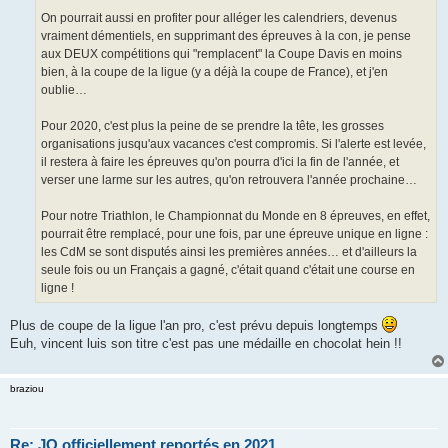
On pourrait aussi en profiter pour alléger les calendriers, devenus
vraiment démentiels, en supprimant des épreuves à la con, je pense
aux DEUX compétitions qui "remplacent" la Coupe Davis en moins
bien, à la coupe de la ligue (y a déjà la coupe de France), et j'en
oublie…
Pour 2020, c'est plus la peine de se prendre la tête, les grosses
organisations jusqu'aux vacances c'est compromis. Si l'alerte est levée,
il restera à faire les épreuves qu'on pourra d'ici la fin de l'année, et
verser une larme sur les autres, qu'on retrouvera l'année prochaine…
Pour notre Triathlon, le Championnat du Monde en 8 épreuves, en effet,
pourrait être remplacé, pour une fois, par une épreuve unique en ligne :
les CdM se sont disputés ainsi les premières années… et d'ailleurs la
seule fois ou un Français a gagné, c'était quand c'était une course en
ligne !
Plus de coupe de la ligue l'an pro, c'est prévu depuis longtemps
Euh, vincent luis son titre c'est pas une médaille en chocolat hein !!
braziou
Re: JO officiellement reportés en 2021