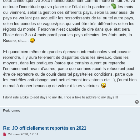
cette année sportive 2020 malheureusement comme morte en fait. Au vu
a
g
de toute l’incertitude qui va planer sur l’état de la pandemie
les mois
e
qui viennent, selon la gestion des différents pays, selon la peur aussi de
n
o
pays ne voulant pas accueillir les ressortissants de tel ou tel autre pays,
n
selon les périodes de vagues/pics qui vont être très différentes selon les
l
u
régions du monde. Personne n’est capable de dire dans quel état sera
l’Italie dans 3 ou 4 mois pareil pour les pays africains, les états unis, la
Russie, etc....
Et quand bien même de grandes épreuves internationales vont pouvoir
reprendre, il y aura tellement de disparités dans les niveaux, dans les
moyens, dans les pratiques (parce que certains auront pu reprendre
l’entrainement avant d’autres, parce que certains sportifs refuseront peut-
être de reprendre ou de courir dans tel pays/telles conditions, parce que
les contrôles anti-dopage sont actuellement inexistants etc...), j’aurai bien
du mal à donner beaucoup de valeur à leurs victoires.
I don't ride a bike to add days to my life. I ride a bike to add life to my days !!!
Petithomme
Re: JO officiellement reportés en 2021
M
24 mars 2020, 17:01
e