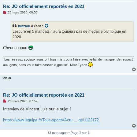
Re: JO officiellement reportés en 2021
M
26 mars 2020, 00:56
e
s
s
braziou
a écrit :
a
g
Lescure en 5 mandats n'aura toujours pas de médaille olympique en
e
2020
n
o
n
Cheuuuuuuuu
l
u
“Les réseaux sociaux vous ont tous mis trop à l’aise avec le fait de manquer de respect
aux gens, sans vous faire casser la gueule”. Mike Tyson
Alex6
Re: JO officiellement reportés en 2021
M
26 mars 2020, 07:59
e
s
Interview de Vincent Luis sur le sujet !
s
a
g
https://www.lequipe.fr/Tous-sports/Actu ... ge/1122172
e
n
o
13 messages • Page
1
sur
1
n