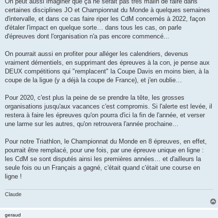
On peut aussi imaginer que ça ne serait pas très malin de faire dans
certaines disciplines JO et Championnat du Monde à quelques semaines
d'intervalle, et dans ce cas faire riper les CdM concernés à 2022, façon
d'étaler l'impact en quelque sorte… dans tous les cas, on parle
d'épreuves dont l'organisation n'a pas encore commencé...
On pourrait aussi en profiter pour alléger les calendriers, devenus
vraiment démentiels, en supprimant des épreuves à la con, je pense aux
DEUX compétitions qui "remplacent" la Coupe Davis en moins bien, à la
coupe de la ligue (y a déjà la coupe de France), et j'en oublie…
Pour 2020, c'est plus la peine de se prendre la tête, les grosses
organisations jusqu'aux vacances c'est compromis. Si l'alerte est levée, il
restera à faire les épreuves qu'on pourra d'ici la fin de l'année, et verser
une larme sur les autres, qu'on retrouvera l'année prochaine…
Pour notre Triathlon, le Championnat du Monde en 8 épreuves, en effet,
pourrait être remplacé, pour une fois, par une épreuve unique en ligne :
les CdM se sont disputés ainsi les premières années… et d'ailleurs la
seule fois ou un Français a gagné, c'était quand c'était une course en
ligne !
Claude
geraud