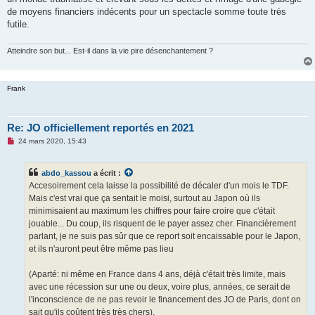
de moyens financiers indécents pour un spectacle somme toute très
futile.
Atteindre son but... Est-il dans la vie pire désenchantement ?
Frank
Re: JO officiellement reportés en 2021
M
24 mars 2020, 15:43
e
s
s
abdo_kassou
a écrit :
a
g
Accesoirement cela laisse la possibilité de décaler d'un mois le TDF.
e
Mais c'est vrai que ça sentait le moisi, surtout au Japon où ils
n
o
minimisaient au maximum les chiffres pour faire croire que c'était
n
jouable... Du coup, ils risquent de le payer assez cher. Financièrement
l
u
parlant, je ne suis pas sûr que ce report soit encaissable pour le Japon,
et ils n'auront peut être même pas lieu
(Aparté: ni même en France dans 4 ans, déjà c'était très limite, mais
avec une récession sur une ou deux, voire plus, années, ce serait de
l'inconscience de ne pas revoir le financement des JO de Paris, dont on
sait qu'ils coûtent très très chers).