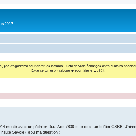
uis 2002!
ci, pas d'algorithme pour dicter tes lectures! Juste de vrais échanges entre humains passion
Excerce ton esprit critique 🧠 pour faire le ... tri 😉.
014 monté avec un pédalier Dura Ace 7800 et je crois un boîtier OSBB. J'aim
 haute Savoie), d'où ma question :