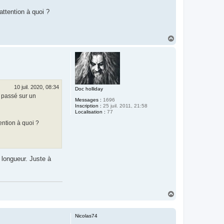
attention à quoi ?
H
a
u
t
10 juil. 2020, 08:34
Doc holliday
 passé sur un
Messages :
1696
Inscription :
25 juil. 2011, 21:58
Localisation :
77
ention à quoi ?
longueur. Juste à
H
a
u
t
Nicolas74