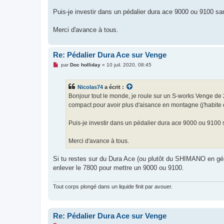
g
e
Puis-je investir dans un pédalier dura ace 9000 ou 9100 sans
n
o
n
Merci d'avance à tous.
l
u
Re: Pédalier Dura Ace sur Venge
M
par
Doc holliday
»
10 juil. 2020, 08:45
e
s
s
Nicolas74
a écrit :
a
g
Bonjour tout le monde, je roule sur un S-works Venge de 
e
compact pour avoir plus d'aisance en montagne (j'habite 
n
o
n
Puis-je investir dans un pédalier dura ace 9000 ou 9100 s
l
u
Merci d'avance à tous.
Si tu restes sur du Dura Ace (ou plutôt du SHIMANO en gé
enlever le 7800 pour mettre un 9000 ou 9100.
Tout corps plongé dans un liquide finit par avouer.
Re: Pédalier Dura Ace sur Venge