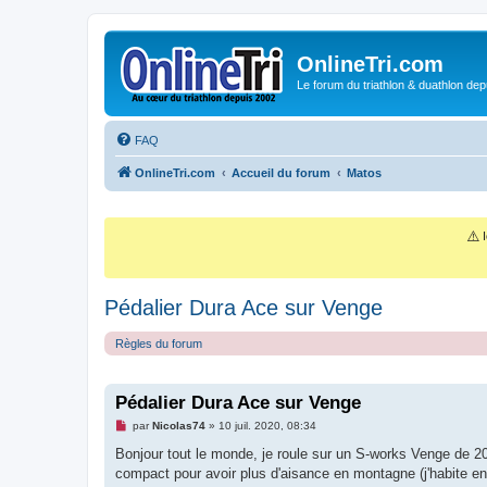
OnlineTri.com
Le forum du triathlon & duathlon dep
FAQ
OnlineTri.com
Accueil du forum
Matos
⚠️
I
Pédalier Dura Ace sur Venge
Règles du forum
Pédalier Dura Ace sur Venge
M
par
Nicolas74
»
10 juil. 2020, 08:34
e
s
Bonjour tout le monde, je roule sur un S-works Venge de 2
s
compact pour avoir plus d'aisance en montagne (j'habite en
a