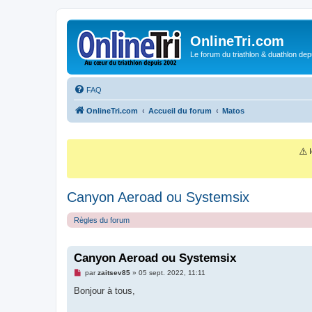
OnlineTri.com
Le forum du triathlon & duathlon dep
FAQ
OnlineTri.com
Accueil du forum
Matos
⚠️
I
Canyon Aeroad ou Systemsix
Règles du forum
Canyon Aeroad ou Systemsix
M
par
zaitsev85
»
05 sept. 2022, 11:11
e
s
Bonjour à tous,
s
a