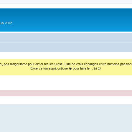
uis 2002!
ci, pas d'algorithme pour dicter tes lectures! Juste de vrais échanges entre humains passion
Excerce ton esprit critique 🧠 pour faire le ... tri 😉.