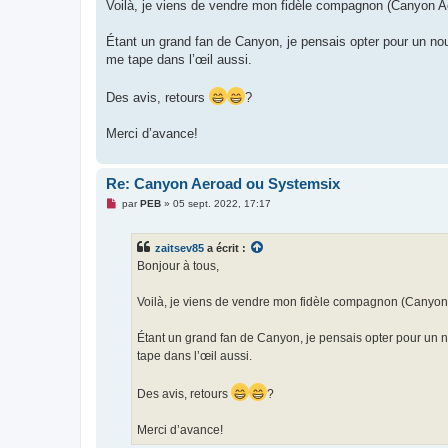
g
Voilà, je viens de vendre mon fidèle compagnon (Canyon A
e
n
o
Étant un grand fan de Canyon, je pensais opter pour un nou
n
me tape dans l’œil aussi.
l
u
Des avis, retours
?
Merci d’avance!
Re: Canyon Aeroad ou Systemsix
M
par
PEB
»
05 sept. 2022, 17:17
e
s
s
zaitsev85
a écrit :
a
g
Bonjour à tous,
e
n
o
Voilà, je viens de vendre mon fidèle compagnon (Canyon
n
l
u
Étant un grand fan de Canyon, je pensais opter pour un n
tape dans l’œil aussi.
Des avis, retours
?
Merci d’avance!