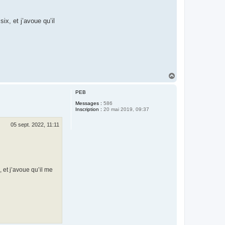
x, et j’avoue qu’il
H
a
u
PEB
t
Messages :
586
Inscription :
20 mai 2019, 09:37
05 sept. 2022, 11:11
 et j’avoue qu’il me