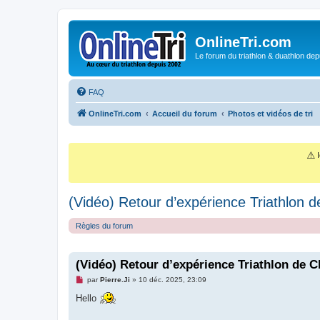
OnlineTri.com
Le forum du triathlon & duathlon dep
FAQ
OnlineTri.com
Accueil du forum
Photos et vidéos de tri
⚠️
I
(Vidéo) Retour d’expérience Triathlon d
Règles du forum
(Vidéo) Retour d’expérience Triathlon de C
M
par
Pierre.Ji
»
10 déc. 2025, 23:09
e
s
Hello
s
a