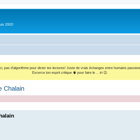
uis 2002!
ci, pas d'algorithme pour dicter tes lectures! Juste de vrais échanges entre humains passion
Excerce ton esprit critique 🧠 pour faire le ... tri 😉.
e Chalain
halain