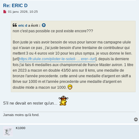
Re: ERIC D
M
01 janv. 2026, 10:25
e
s
s
eric d
a écrit :
a
g
non c'est pas possible ce post existe encore???
e
n
o
Bon juste je vais avoir besoin de vous pour lancer ma campagne ulule
n
qui n'avan ce pas , j'ai juste besoin d'une trentaine de contributeur qui
l
u
mettent 3 ou 4 euros voir 10 pour les plus sympa. je vous donne le lien.
[url]
https://fr.ulule.com/piloter-le-soleil- ... erer--/url
]. depuis la derniere
fois j'ai fais 6 medailles aux championnat de france Master aviron. 1 titre
en 2023 a macon en double 43/50 ans sur 8 kms, une medaille de
bronze l'année precedente. cette anné une medaille d'argent en skiff a
Brive sur 1000 m et l'année precedente une medaille d'argent en
double mixte a macon sur 1000.
S'il ne devait en rester qu'un...
Jamais moins qu'à fond.
K1000