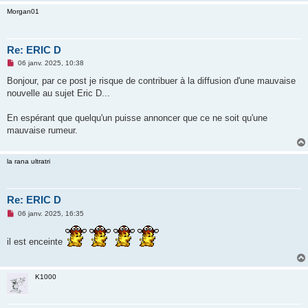
l
Morgan01
u
Re: ERIC D
M
06 janv. 2025, 10:38
e
s
Bonjour, par ce post je risque de contribuer à la diffusion d'une mauvaise
s
nouvelle au sujet Eric D...
a
g
e
En espérant que quelqu'un puisse annoncer que ce ne soit qu'une
n
o
mauvaise rumeur.
n
l
u
la rana ultratri
Re: ERIC D
M
06 janv. 2025, 16:35
e
s
s
il est enceinte
a
g
e
n
K1000
o
n
l
u