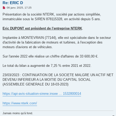
Re: ERIC D
M
06 janv. 2025, 17:25
e
s
Présentation de la société NTERK, société par actions simplifiée,
s
immatriculée sous le SIREN 878115328, en activité depuis 5 ans.
a
g
e
Eric DUPONT est président de l'entreprise NTERK
.
n
o
n
Implantée à MONTEVRAIN (77144), elle est spécialisée dans le secteur
l
u
d'activité de la fabrication de moteurs et turbines, à l'exception des
moteurs d'avions et de véhicules.
Sur l'année 2022 elle réalise un chiffre d'affaires de 33 600,00 €.
Le total du bilan a augmenté de 7,25 % entre 2021 et 2022.
23/03/2023 : CONTINUATION DE LA SOCIETE MALGRE UN ACTIF NET
DEVENU INFERIEUR A LA MOITIE DU CAPITAL SOCIAL
(ASSEMBLEE GENERALE DU 18-03-2023)
https://api-avis-situation-sirene.insee ... 1532800014
https://www.nterk.com/
Jamais moins qu'à fond.