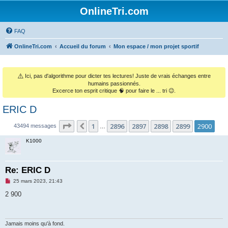
OnlineTri.com
FAQ
OnlineTri.com
Accueil du forum
Mon espace / mon projet sportif
⚠️
Ici, pas d'algorithme pour dicter tes lectures! Juste de vrais échanges entre
humains passionnés.
Excerce ton esprit critique 🧠 pour faire le ... tri 😉.
ERIC D
Page
2900
sur
2900
1
2896
2897
2898
2899
2900
Précédent
43494 messages
…
K1000
Re: ERIC D
M
25 mars 2023, 21:43
e
s
2 900
s
a
g
e
n
Jamais moins qu'à fond.