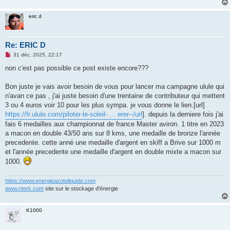
eric d
Re: ERIC D
M
31 déc. 2025, 22:17
e
s
non c'est pas possible ce post existe encore???
s
a
g
Bon juste je vais avoir besoin de vous pour lancer ma campagne ulule qui
e
n'avan ce pas , j'ai juste besoin d'une trentaine de contributeur qui mettent
n
o
3 ou 4 euros voir 10 pour les plus sympa. je vous donne le lien.[url]
n
https://fr.ulule.com/piloter-le-soleil- ... erer--/url
]. depuis la derniere fois j'ai
l
u
fais 6 medailles aux championnat de france Master aviron. 1 titre en 2023
a macon en double 43/50 ans sur 8 kms, une medaille de bronze l'année
precedente. cette anné une medaille d'argent en skiff a Brive sur 1000 m
et l'année precedente une medaille d'argent en double mixte a macon sur
1000.
https://www.energieazoteliquide.com
www.nterk.com
site sur le stockage d'énergie
K1000