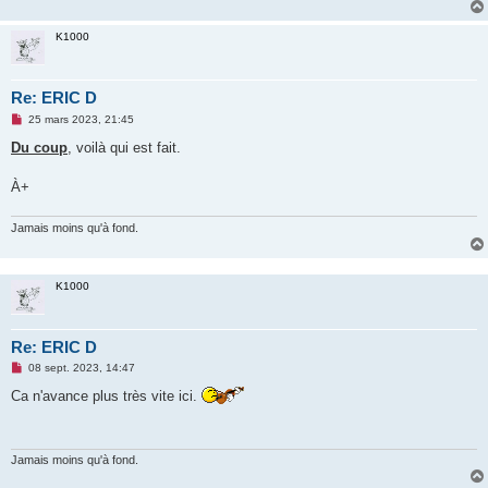
o
n
l
K1000
u
Re: ERIC D
M
25 mars 2023, 21:45
e
s
Du coup
, voilà qui est fait.
s
a
g
À+
e
n
o
Jamais moins qu'à fond.
n
l
u
K1000
Re: ERIC D
M
08 sept. 2023, 14:47
e
s
Ca n'avance plus très vite ici.
s
a
g
e
n
Jamais moins qu'à fond.
o
n