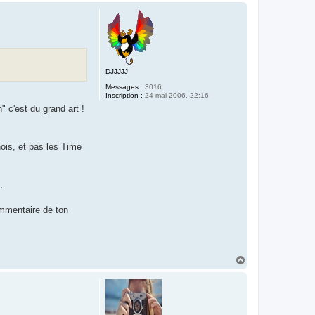
u
t
DJJJJJ
Messages :
3016
Inscription :
24 mai 2006, 22:16
 c'est du grand art !
nois, et pas les Time
.
commentaire de ton
H
a
u
t