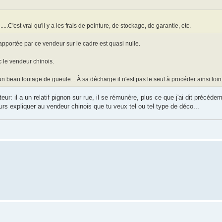
....C'est vrai qu'il y a les frais de peinture, de stockage, de garantie, etc.
apportée par ce vendeur sur le cadre est quasi nulle.
ec le vendeur chinois.
est un beau foutage de gueule... À sa décharge il n'est pas le seul à procéder ainsi loi
ur: il a un relatif pignon sur rue, il se rémunère, plus ce que j'ai dit précéd
urs expliquer au vendeur chinois que tu veux tel ou tel type de déco...