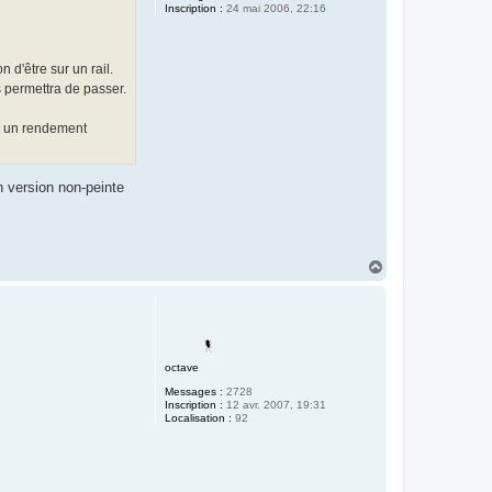
Inscription :
24 mai 2006, 22:16
 d'être sur un rail.
s permettra de passer.
et un rendement
n version non-peinte
H
a
u
t
octave
Messages :
2728
Inscription :
12 avr. 2007, 19:31
Localisation :
92