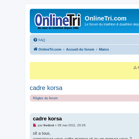
OnlineTri.com
Le forum du triathlon & duathlon dep
FAQ
OnlineTri.com
Accueil du forum
Matos
⚠️
I
cadre korsa
Règles du forum
cadre korsa
M
par
fredcot
»
08 mai 2011, 20:26
e
s
slt a tous,
s
connaissez vous cette marque et qu en pensez vous ?