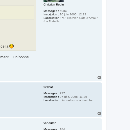
Christian Robin
Messages :
6084
Inscription :
10 juin 2005, 12:13
Localisation :
V7 Triathlon Côte d'Amour
/La Turballe
n de là
emment....un bonne
H
a
u
fredcot
t
Messages :
727
Inscription :
07 déc. 2006, 11:25
Localisation :
tunnel sous la manche
H
a
u
vanouten
t
Messages :
184