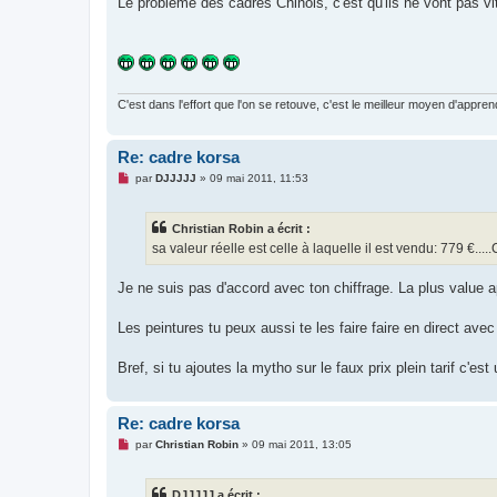
Le problème des cadres Chinois, c'est qu'ils ne vont pas vite
s
a
g
e
n
o
n
C'est dans l'effort que l'on se retouve, c'est le meilleur moyen d'appren
l
u
Re: cadre korsa
M
par
DJJJJJ
»
09 mai 2011, 11:53
e
s
s
Christian Robin a écrit :
a
g
sa valeur réelle est celle à laquelle il est vendu: 779 €.....
e
n
o
Je ne suis pas d'accord avec ton chiffrage. La plus value a
n
l
u
Les peintures tu peux aussi te les faire faire en direct avec
Bref, si tu ajoutes la mytho sur le faux prix plein tarif c'e
Re: cadre korsa
M
par
Christian Robin
»
09 mai 2011, 13:05
e
s
s
DJJJJJ a écrit :
a