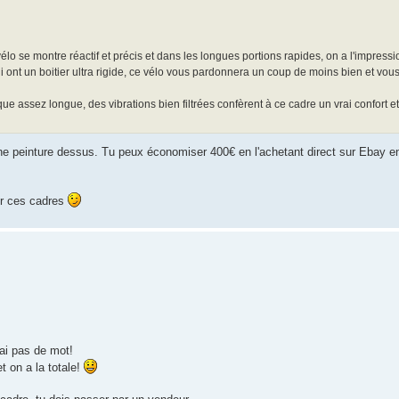
o se montre réactif et précis et dans les longues portions rapides, on a l'impression
 ont un boitier ultra rigide, ce vélo vous pardonnera un coup de moins bien et vou
 assez longue, des vibrations bien filtrées confèrent à ce cadre un vrai confort 
une peinture dessus. Tu peux économiser 400€ en l'achetant direct sur Ebay e
ur ces cadres
'ai pas de mot!
t on a la totale!