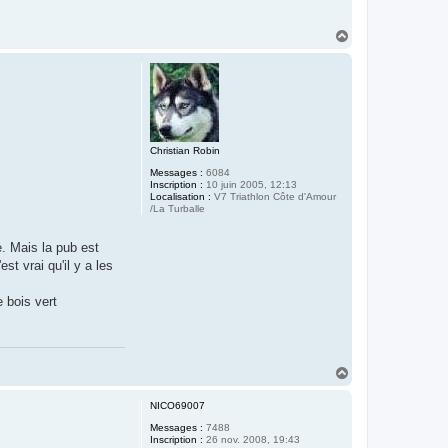
H
a
u
t
Christian Robin
Messages :
6084
Inscription :
10 juin 2005, 12:13
Localisation :
V7 Triathlon Côte d'Amour
/La Turballe
e. Mais la pub est
st vrai qu'il y a les
e bois vert
H
a
u
NICO69007
t
Messages :
7488
Inscription :
26 nov. 2008, 19:43