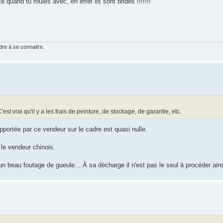
 quand tu roules avec, en effet ils sont bridés !!!!!!!
dre à se connaitre.
C'est vrai qu'il y a les frais de peinture, de stockage, de garantie, etc.
pportée par ce vendeur sur le cadre est quasi nulle.
 le vendeur chinois.
st un beau foutage de gueule... À sa décharge il n'est pas le seul à procéder ains