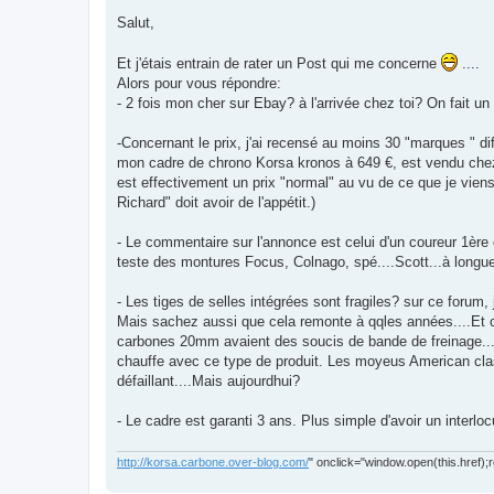
u
e
s
Salut,
s
a
g
Et j'étais entrain de rater un Post qui me concerne
....
e
Alors pour vous répondre:
n
o
- 2 fois mon cher sur Ebay? à l'arrivée chez toi? On fait un p
n
l
u
-Concernant le prix, j'ai recensé au moins 30 "marques " 
mon cadre de chrono Korsa kronos à 649 €, est vendu chez 
est effectivement un prix "normal" au vu de ce que je viens
Richard" doit avoir de l'appétit.)
- Le commentaire sur l'annonce est celui d'un coureur 1ère
teste des montures Focus, Colnago, spé....Scott...à longueur
- Les tiges de selles intégrées sont fragiles? sur ce forum
Mais sachez aussi que cela remonte à qqles années....Et 
carbones 20mm avaient des soucis de bande de freinage...C
chauffe avec ce type de produit. Les moyeus American class
défaillant....Mais aujourdhui?
- Le cadre est garanti 3 ans. Plus simple d'avoir un interlocu
http://korsa.carbone.over-blog.com/
" onclick="window.open(this.href);r