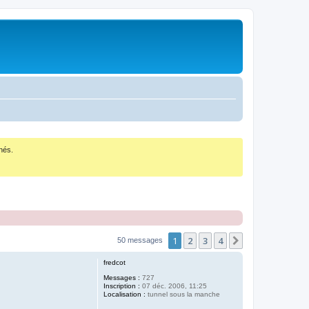
nés.
1
2
3
4
Suivant
50 messages
fredcot
Messages :
727
Inscription :
07 déc. 2006, 11:25
Localisation :
tunnel sous la manche