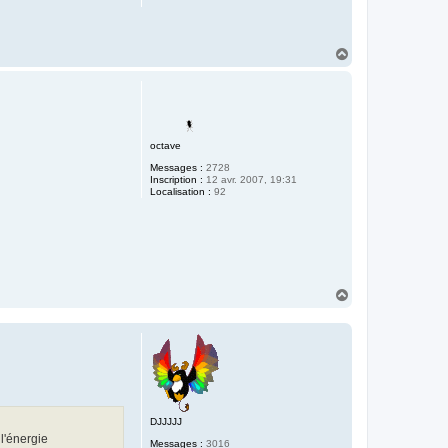
H
a
u
t
octave
Messages :
2728
Inscription :
12 avr. 2007, 19:31
Localisation :
92
H
a
u
t
DJJJJJ
 l'énergie
Messages :
3016