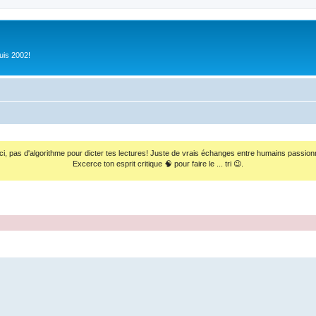
uis 2002!
ci, pas d'algorithme pour dicter tes lectures! Juste de vrais échanges entre humains passion
Excerce ton esprit critique 🧠 pour faire le ... tri 😉.