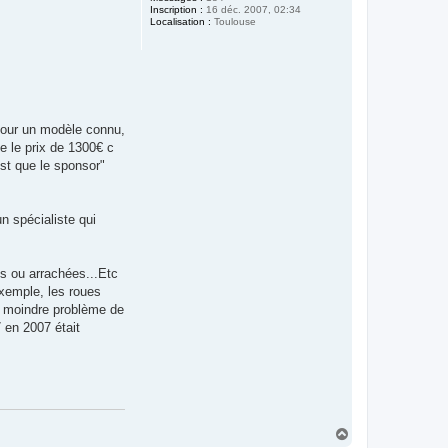
Inscription :
16 déc. 2007, 02:34
Localisation :
Toulouse
 pour un modèle connu,
e le prix de 1300€ c
est que le sponsor"
n spécialiste qui
es ou arrachées...Etc
xemple, les roues
e moindre problème de
 en 2007 était
H
a