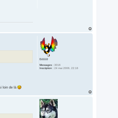
H
a
u
t
DJJJJJ
Messages :
3016
Inscription :
24 mai 2006, 22:16
i loin de là
H
a
u
t