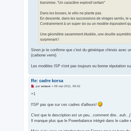
o
transmise.."Un caractère explosif certain"
n
l
u
Dans les bosses, le vélo ne plante pas.
En descente, dans les successions de virages serrés, le vél
Contrairement à un super six ou un modèle équivalent qui
Une géométrie savamment étudiée, une douille asymétrique
surprenant !
Sinon je te confirme que c'est du générique chinois avec 
(carbone verni).
Les modèles ISP n'ont pas toujours eu bonne réputation s
Re: cadre korsa
M
par
octave
»
09 mai 2011, 09:42
e
s
+1
s
a
g
l'ISP pas que sur ces cadres d'ailleurs!
e
n
o
C'est que le description est un peu...comment dire...euh...j
n
Il manque plus que le Powerbalance intégré dans le cadre e
l
u