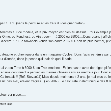
ari?...Lol. (sans la peinture et les frais du designer breton)
différentes sur ce modèle, et le prix moyen est bien au dessus. Pour exemple
Olmo, ou Fondriest, ou Airstreeem....à 2000 ou 2500€....Donc quand j affich
 d'écrire. CKT le taiwanais vends son cadre à 1600 € rien de plus normal, (c'
 catégorie et chroniqueur dans un magazine Cycles. Dons l'avis est émis par u
 d'année, donc je pense qu'il sait de quoi il parle.
, j ai vu du Time à 3000 €, du Trek madone...Et j'en passe avec des tiges plié
certains continuent à penser les mêmes choses sans se mettre à jour. Pour e
a fondait !! (Réf. Stevan11) Mais depuis maintenant 2 ans, je n ai plus eu l
ic des 420, étaient fragiles...( en 2007). Le calculateur électronique des 807
teur sur place.....
eturn false;