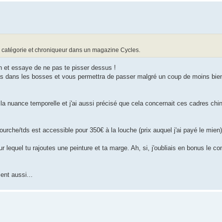
e catégorie et chroniqueur dans un magazine Cycles.
on et essaye de ne pas te pisser dessus !
as dans les bosses et vous permettra de passer malgré un coup de moins bien"
e la nuance temporelle et j'ai aussi précisé que cela concernait ces cadres chi
ourche/tds est accessible pour 350€ à la louche (prix auquel j'ai payé le mien)
r lequel tu rajoutes une peinture et ta marge. Ah, si, j'oubliais en bonus le 
ent aussi...