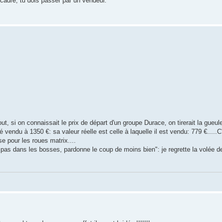
 cadre, tu dois passer par un vendeur.
ut, si on connaissait le prix de départ d'un groupe Durace, on tirerait la gueul
endu à 1350 €: sa valeur réelle est celle à laquelle il est vendu: 779 €.....C'e
e pour les roues matrix....
e pas dans les bosses, pardonne le coup de moins bien": je regrette la volée d