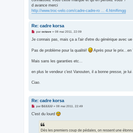
a
g
d avance merci
e
http://www.troc-velo.com/cadre-cadre-ro ... 4.htm#imgg
n
o
n
l
Re: cadre korsa
u
M
par
octave
»
08 mai 2011, 22:09
e
s
Je connais pas, mais ça a l'air d'etre du générique avec ue 
s
a
g
Pas de problème pour la qualité!
Après pour le prix...en 
e
n
o
Mais sans les garanties etc...
n
l
u
en plus le vendeur c'est Vanouten, il a bonne presse, je lui
Ciao.
Re: cadre korsa
M
par
DJJJJJ
»
08 mai 2011, 22:49
e
s
C'est du lourd
s
a
g
e
Dès les premiers coup de pédales, on ressent une étonnante
n