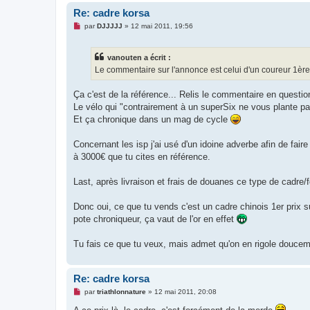
Re: cadre korsa
M
par
DJJJJJ
»
12 mai 2011, 19:56
e
s
s
vanouten a écrit :
a
g
Le commentaire sur l'annonce est celui d'un coureur 1èr
e
n
o
Ça c'est de la référence... Relis le commentaire en questi
n
Le vélo qui "contrairement à un superSix ne vous plante p
l
u
Et ça chronique dans un mag de cycle
Concernant les isp j'ai usé d'un idoine adverbe afin de fair
à 3000€ que tu cites en référence.
Last, après livraison et frais de douanes ce type de cadre/f
Donc oui, ce que tu vends c'est un cadre chinois 1er prix su
pote chroniqueur, ça vaut de l'or en effet
Tu fais ce que tu veux, mais admet qu'on en rigole doucem
Re: cadre korsa
M
par
triathlonnature
»
12 mai 2011, 20:08
e
s