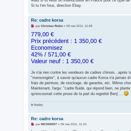
Mais si tu veux un interlocuteur en France pour ce type de
Si tu t'en fous, direction Ebay.
Re: cadre korsa
M
par
Christian Robin
»
09 mai 2011, 11:08
e
779,00 €
s
s
Prix précédent : 1 350,00 €
a
g
Economisez
e
n
42% / 571,00 €
o
n
Valeur neuf : 1 350,00 €
l
u
Je n'ai rien contre les vendeurs de cadres chinois...après to
"mensongère", à savoir qu'aucun cadre Korsa n'a jamais été v
frais de peinture, de stockage, de garantie, etc. Même chos
Maintenant, l'argu: "cadre fluide, qui répond bien, ne plant
qu'encourrait cette prose de la part du regretté Benj'....
le husky
Re: cadre korsa
M
par
NICO69007
»
09 mai 2011, 11:10
e
s