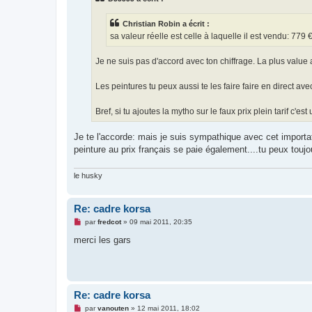
g
e
Christian Robin a écrit :
n
o
sa valeur réelle est celle à laquelle il est vendu: 779 €.
n
l
u
Je ne suis pas d'accord avec ton chiffrage. La plus value 
Les peintures tu peux aussi te les faire faire en direct av
Bref, si tu ajoutes la mytho sur le faux prix plein tarif c'
Je te l'accorde: mais je suis sympathique avec cet importate
peinture au prix français se paie également....tu peux toujo
le husky
Re: cadre korsa
M
par
fredcot
»
09 mai 2011, 20:35
e
s
merci les gars
s
a
g
e
n
o
Re: cadre korsa
n
l
M
par
vanouten
»
12 mai 2011, 18:02