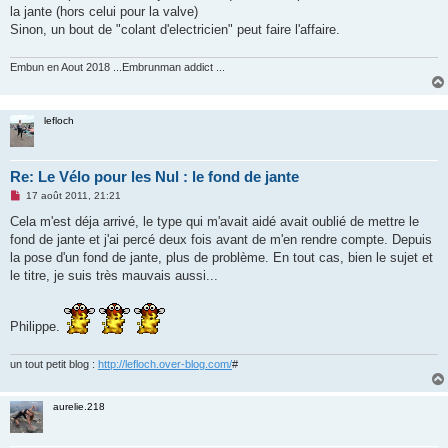
g
la jante (hors celui pour la valve)
e
Sinon, un bout de "colant d'electricien" peut faire l'affaire.
n
o
n
Embun en Aout 2018 ...Embrunman addict ...
l
u
lefloch
Re: Le Vélo pour les Nul : le fond de jante
M
17 août 2011, 21:21
e
s
Cela m'est déja arrivé, le type qui m'avait aidé avait oublié de mettre le
s
fond de jante et j'ai percé deux fois avant de m'en rendre compte. Depuis
a
g
la pose d'un fond de jante, plus de problème. En tout cas, bien le sujet et
e
le titre, je suis très mauvais aussi...
n
o
n
l
Philippe.
u
un tout petit blog :
http://lefloch.over-blog.com/
#
aurelie.218