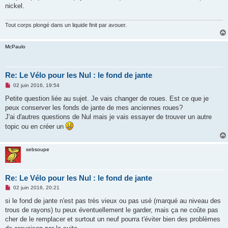
nickel.
Tout corps plongé dans un liquide finit par avouer.
McPaulo
Re: Le Vélo pour les Nul : le fond de jante
M
02 juin 2016, 19:54
e
s
Petite question liée au sujet. Je vais changer de roues. Est ce que je
s
peux conserver les fonds de jante de mes anciennes roues?
a
g
J'ai d'autres questions de Nul mais je vais essayer de trouver un autre
e
topic ou en créer un
n
o
n
l
sebsoupe
u
Re: Le Vélo pour les Nul : le fond de jante
M
02 juin 2016, 20:21
e
s
si le fond de jante n'est pas très vieux ou pas usé (marqué au niveau des
s
trous de rayons) tu peux éventuellement le garder, mais ça ne coûte pas
a
g
cher de le remplacer et surtout un neuf pourra t'éviter bien des problèmes
e