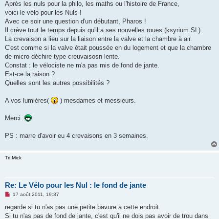
g
Après les nuls pour la philo, les maths ou l'histoire de France,
e
voici le vélo pour les Nuls !
n
o
Avec ce soir une question d'un débutant, Pharos !
n
Il crève tout le temps depuis qu'il a ses nouvelles roues (ksyrium SL).
l
u
La crevaison a lieu sur la liaison entre la valve et la chambre à air.
C'est comme si la valve était poussée en du logement et que la chambre
de micro déchire type creuvaisosn lente.
Constat : le vélociste ne m'a pas mis de fond de jante.
Est-ce la raison ?
Quelles sont les autres possibilités ?
A vos lumières(
) mesdames et messieurs.
Merci.
PS : marre d'avoir eu 4 crevaisons en 3 semaines.
Tri Mick
Re: Le Vélo pour les Nul : le fond de jante
M
17 août 2011, 19:37
e
s
regarde si tu n'as pas une petite bavure a cette endroit
s
Si tu n'as pas de fond de jante, c'est qu'il ne dois pas avoir de trou dans
a