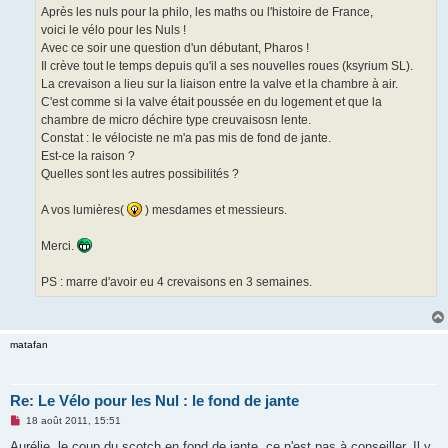
Après les nuls pour la philo, les maths ou l'histoire de France,
voici le vélo pour les Nuls !
Avec ce soir une question d'un débutant, Pharos !
Il crève tout le temps depuis qu'il a ses nouvelles roues (ksyrium SL).
La crevaison a lieu sur la liaison entre la valve et la chambre à air.
C'est comme si la valve était poussée en du logement et que la
chambre de micro déchire type creuvaisosn lente.
Constat : le vélociste ne m'a pas mis de fond de jante.
Est-ce la raison ?
Quelles sont les autres possibilités ?
A vos lumières(
) mesdames et messieurs.
Merci.
PS : marre d'avoir eu 4 crevaisons en 3 semaines.
matafan
Re: Le Vélo pour les Nul : le fond de jante
M
18 août 2011, 15:51
e
s
Aurélie, le coup du scotch en fond de jante, ce n'est pas à conseiller. Il y