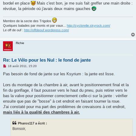
bordel en place
Mais c'est bon, je me suis fait greffer une main droite :
révolue, la période où j'avais deux mains gauches
Membre de la secte des Trigolos
Quelques balades par monts et par vaux...
http://cyclorelie.skyrock.com/
Le off de ouf :
http://offdeouf.wordpress.com/
Richie
Re: Le Vélo pour les Nul : le fond de jante
M
18 août 2011, 15:20
e
s
Pas besoin de fond de jante sur les Ksyrium : la jante est lisse.
s
a
g
Lors du montage de la chambre à air, avant le positionnement final et la
e
fin du gonflage, il faut pousser vers le haut du pneu, puis retirer vers le
n
o
bas la valve pour positionner correctement celle-ci sur la jante : vérifier
n
ensuite que pas de "bosse" à cet endroit en faisant tourner la roue.
l
u
J'ai constaté pour ma part des problèmes de crevaisons à cet endroit,
mais liés à la qualité des chambres à air.
Pharos117 a écrit :
Bonsoir,