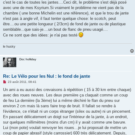
c'est le cas de toutes les jantes....Ceci dit, le problème s'est déjà posé
avec une de mes Ksyrium.Si vraiment le problème ne vient pas de la
chambre ( une bonne Michelin est une référence), et que le trou de jante
n'est pas à angle vif, il faut tenter quelque chose: le scotch, peut
être....ou une petite longueur ( 2/3cm) de fond de jante ou de plastique
semblable...que sais-je....un bout de flanc de pneu usagé....
Ce ne sont que des idées: je n'ai pas testé
le husky
Doc holliday
Re: Le Vélo pour les Nul : le fond de jante
M
23 août 2011, 08:41
e
s
Un ami a eu aussi des crevaisons à répétition ( 15 à 30 km entre chaque)
s
avec des roues neuves. Les deux première ça claquait comme un coup
a
g
de feu La dernière (la 3ème) lui a même déchiré le flan du pneu sur
e
environ 2 cm mais là sans faire trop de bruit. Il fallait se rendre à
n
o
l'évidence, ce n'était ni un corps étranger (silex ou autre) ni un pincement.
n
En passant délicatement un doigt sur l'intérieur de la jante, à un endroit,
l
u
sur quelques millimètres (moins d'un cm) il y avait comme une bavure.
Lui (mon pote) voulait renvoyer les roues…je lui proposait de mettre un
coup de papier abrasif (style carrossier) 600 très délicatement. Depuis,