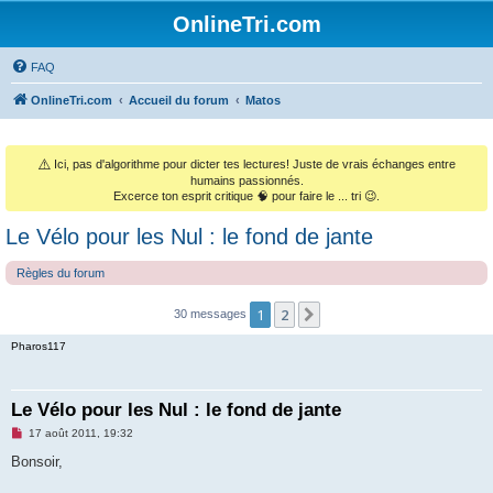
OnlineTri.com
FAQ
OnlineTri.com
Accueil du forum
Matos
⚠️
Ici, pas d'algorithme pour dicter tes lectures! Juste de vrais échanges entre
humains passionnés.
Excerce ton esprit critique 🧠 pour faire le ... tri 😉.
Le Vélo pour les Nul : le fond de jante
Règles du forum
1
2
Suivant
30 messages
Pharos117
Le Vélo pour les Nul : le fond de jante
M
17 août 2011, 19:32
e
s
Bonsoir,
s
a