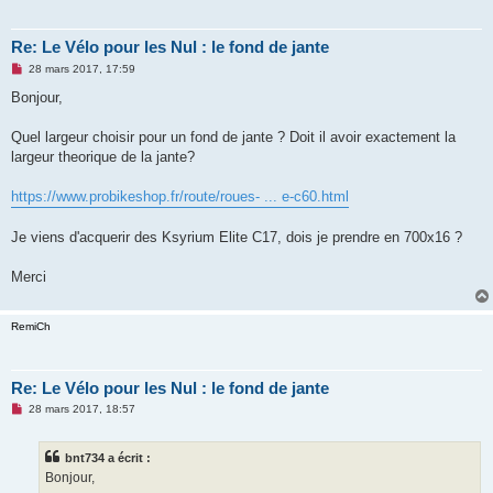
n
l
u
Re: Le Vélo pour les Nul : le fond de jante
M
28 mars 2017, 17:59
e
s
Bonjour,
s
a
g
Quel largeur choisir pour un fond de jante ? Doit il avoir exactement la
e
largeur theorique de la jante?
n
o
n
https://www.probikeshop.fr/route/roues- ... e-c60.html
l
u
Je viens d'acquerir des Ksyrium Elite C17, dois je prendre en 700x16 ?
Merci
RemiCh
Re: Le Vélo pour les Nul : le fond de jante
M
28 mars 2017, 18:57
e
s
s
bnt734 a écrit :
a
g
Bonjour,
e