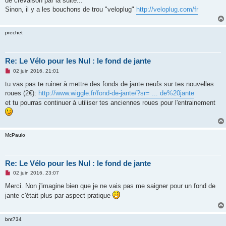
de crevaison par la suite...
n
o
Sinon, il y a les bouchons de trou "veloplug"
http://veloplug.com/fr
n
l
u
prechet
Re: Le Vélo pour les Nul : le fond de jante
M
02 juin 2016, 21:01
e
s
tu vas pas te ruiner à mettre des fonds de jante neufs sur tes nouvelles
s
roues (2€):
http://www.wiggle.fr/fond-de-jante/?sr= ... de%20jante
a
g
et tu pourras continuer à utiliser tes anciennes roues pour l'entrainement
e
n
o
n
l
McPaulo
u
Re: Le Vélo pour les Nul : le fond de jante
M
02 juin 2016, 23:07
e
s
Merci. Non j'imagine bien que je ne vais pas me saigner pour un fond de
s
jante c'était plus par aspect pratique
a
g
e
n
bnt734
o