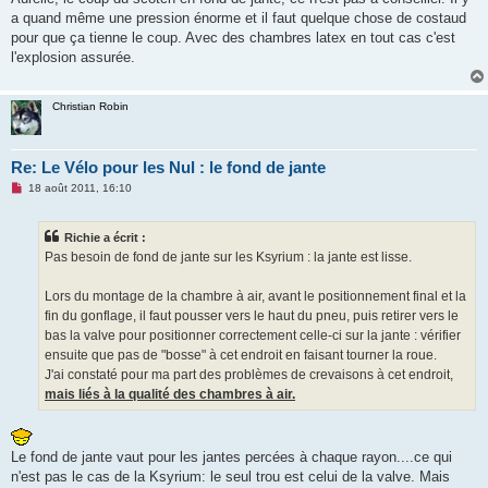
s
a quand même une pression énorme et il faut quelque chose de costaud
a
g
pour que ça tienne le coup. Avec des chambres latex en tout cas c'est
e
l'explosion assurée.
n
o
n
l
Christian Robin
u
Re: Le Vélo pour les Nul : le fond de jante
M
18 août 2011, 16:10
e
s
s
Richie a écrit :
a
g
Pas besoin de fond de jante sur les Ksyrium : la jante est lisse.
e
n
o
Lors du montage de la chambre à air, avant le positionnement final et la
n
fin du gonflage, il faut pousser vers le haut du pneu, puis retirer vers le
l
u
bas la valve pour positionner correctement celle-ci sur la jante : vérifier
ensuite que pas de "bosse" à cet endroit en faisant tourner la roue.
J'ai constaté pour ma part des problèmes de crevaisons à cet endroit,
mais liés à la qualité des chambres à air.
Le fond de jante vaut pour les jantes percées à chaque rayon....ce qui
n'est pas le cas de la Ksyrium: le seul trou est celui de la valve. Mais