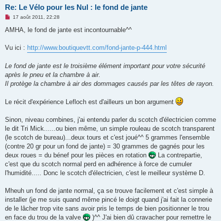
Re: Le Vélo pour les Nul : le fond de jante
M
17 août 2011, 22:28
e
s
AMHA, le fond de jante est incontournable^^
s
a
g
Vu ici :
http://www.boutiquevtt.com/fond-jante-p-444.html
e
n
o
Le fond de jante est le troisième élément important pour votre sécurité
n
après le pneu et la chambre à air.
l
u
Il protège la chambre à air des dommages causés par les têtes de rayon.
Le récit d'expérience Lefloch est d'ailleurs un bon argument
Sinon, niveau combines, j'ai entendu parler du scotch d'électricien comme
le dit Tri Mick......ou bien même, un simple rouleau de scotch transparent
(le scotch de bureau)...deux tours et c'est joué^^ 5 grammes l'ensemble
(contre 20 gr pour un fond de jante) = 30 grammes de gagnés pour les
deux roues = du bénef pour les pièces en rotation
La contrepartie,
c'est que du scotch normal perd en adhérence à force de cumuler
l'humidité..... Donc le scotch d'électricien, c'est le meilleur système D.
Mheuh un fond de jante normal, ça se trouve facilement et c'est simple à
installer (je me suis quand même pincé le doigt quand j'ai fait la connerie
de le lâcher trop vite sans avoir pris le temps de bien positionner le trou
en face du trou de la valve
)^^ J'ai bien dû cravacher pour remettre le