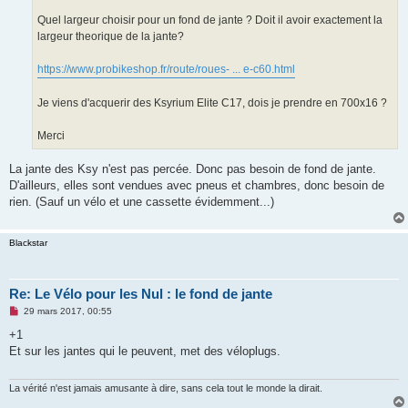
n
o
Quel largeur choisir pour un fond de jante ? Doit il avoir exactement la
n
largeur theorique de la jante?
l
u
https://www.probikeshop.fr/route/roues- ... e-c60.html
Je viens d'acquerir des Ksyrium Elite C17, dois je prendre en 700x16 ?
Merci
La jante des Ksy n'est pas percée. Donc pas besoin de fond de jante.
D'ailleurs, elles sont vendues avec pneus et chambres, donc besoin de
rien. (Sauf un vélo et une cassette évidemment...)
Blackstar
Re: Le Vélo pour les Nul : le fond de jante
M
29 mars 2017, 00:55
e
s
+1
s
Et sur les jantes qui le peuvent, met des véloplugs.
a
g
e
n
La vérité n'est jamais amusante à dire, sans cela tout le monde la dirait.
o