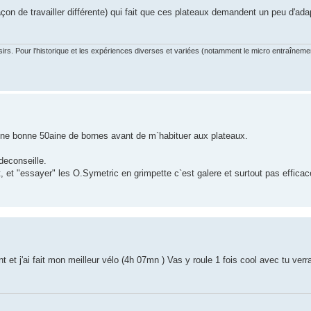
çon de travailler différente) qui fait que ces plateaux demandent un peu d'adapt
irs. Pour l’historique et les expériences diverses et variées (notamment le micro entraînemen
une bonne 50aine de bornes avant de m`habituer aux plateaux.
deconseille.
t, et "essayer" les O.Symetric en grimpette c`est galere et surtout pas efficac
vant et j'ai fait mon meilleur vélo (4h 07mn ) Vas y roule 1 fois cool avec tu ve