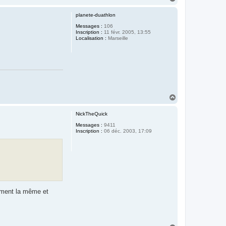
a
u
planete-duathlon
t
Messages :
106
Inscription :
11 févr. 2005, 13:55
Localisation :
Marseille
H
a
u
NickTheQuick
t
Messages :
9411
Inscription :
06 déc. 2003, 17:09
tement la même et