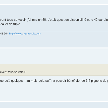
ent tous se valoir, j'ai mis un 50, c'etait question disponibilité et le 40 car p
alier de triple.
 41 76 -
http://www.tri-grassois.com
ivent tous se valoir.
ue qu'à quelques mm mais cela suffit à pouvoir bénéficier de 3-4 pignons de pl