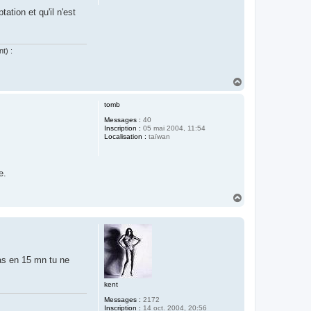
ation et qu'il n'est
t) :
H
a
u
tomb
t
Messages :
40
Inscription :
05 mai 2004, 11:54
Localisation :
taïwan
e.
H
a
u
t
rras en 15 mn tu ne
kent
Messages :
2172
Inscription :
14 oct. 2004, 20:56