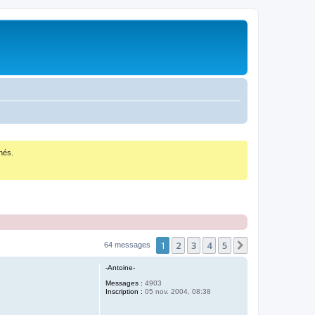
nés.
1
2
3
4
5
Suivant
64 messages
-Antoine-
Messages :
4903
Inscription :
05 nov. 2004, 08:38