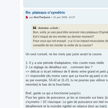
n
l
u
Re: plateaux o'symétric
M
par
NickTheQuick
»
21 juin 2006, 10:37
e
s
s
-Antoine- a écrit :
a
g
Bon, voilà, je vais peut être recevoir mes plateaux O'symét
e
Est il risqué de les monter au dernier moment?
n
o
Pour ceux qui ont essayé : y a t il un impact musculaire (f
n
conseillé de les monter la veille de la course?
l
u
Un seul conseil, ne les mets pas juste avant la course.
1- Il y a une période d'adaptation, très courte mais réelle
2- Le réglage du dérailleur est... comment dire ?
=> délicat si écart inférieur de 8 dents entre grand et peti
=> impossible (du moins sans que ça touche qq part) si écar
as par exemple, 53-42 et 11-23, tu ne pourras pas utiliser
retombe) le bas de la fourchette.
Bref, garde ce qui a fonctionné jusqu'ici.
Pour les gains de puissance, je les ai mesurés sur banc (à 1
o'symetric / 10' classique. Le gain de puissance est réel 
déraillement et la moindre rigidité en relance (test au train).