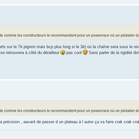
ette comme les constructeurs le recommandent pour un powerrace où un pédalier da
rts sur le 7è pignon mais bcp plus long si le 3è) où la chaîne sera sous le ni
 se retrouvera à côté du dérailleur
pas cool
Sans parler de la rigidité di
ette comme les constructeurs le recommandent pour un powerrace où un pédalier da
sa précision , aavant de passer d un plateau à l autre ça va faire crak crak crak.