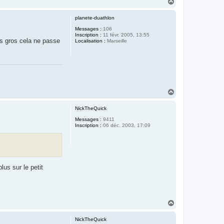
H
a
u
planete-duathlon
t
Messages :
106
Inscription :
11 févr. 2005, 13:55
lus gros cela ne passe
Localisation :
Marseille
H
a
u
NickTheQuick
t
Messages :
9411
Inscription :
06 déc. 2003, 17:09
us sur le petit
H
a
u
NickTheQuick
t