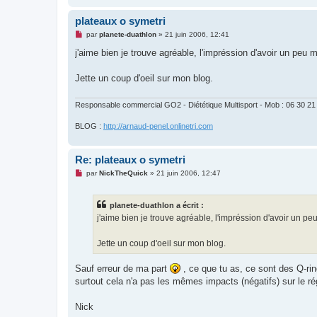
plateaux o symetri
M
par
planete-duathlon
»
21 juin 2006, 12:41
e
s
j'aime bien je trouve agréable, l'impréssion d'avoir un peu 
s
a
g
Jette un coup d'oeil sur mon blog.
e
n
o
Responsable commercial GO2 - Diététique Multisport - Mob : 06 30 21
n
l
BLOG :
http://arnaud-penel.onlinetri.com
u
Re: plateaux o symetri
M
par
NickTheQuick
»
21 juin 2006, 12:47
e
s
s
planete-duathlon a écrit :
a
g
j'aime bien je trouve agréable, l'impréssion d'avoir un pe
e
n
o
Jette un coup d'oeil sur mon blog.
n
l
u
Sauf erreur de ma part
, ce que tu as, ce sont des Q-ri
surtout cela n'a pas les mêmes impacts (négatifs) sur le rég
Nick