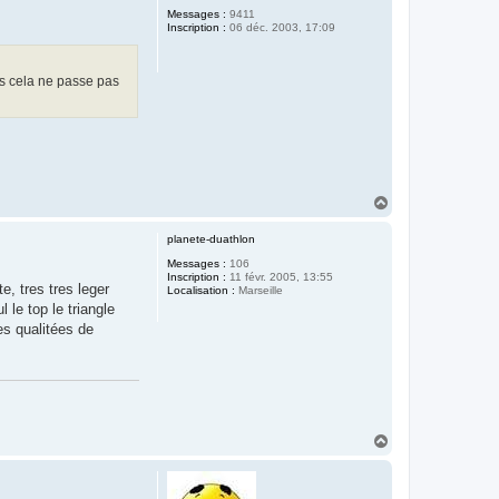
Messages :
9411
Inscription :
06 déc. 2003, 17:09
ros cela ne passe pas
H
a
u
planete-duathlon
t
Messages :
106
Inscription :
11 févr. 2005, 13:55
e, tres tres leger
Localisation :
Marseille
 le top le triangle
es qualitées de
H
a
u
t