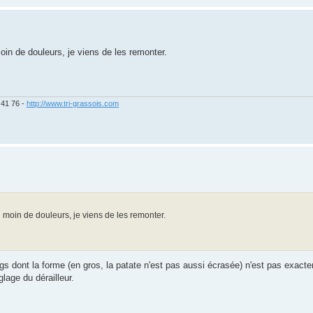
moin de douleurs, je viens de les remonter.
 41 76 -
http://www.tri-grassois.com
u moin de douleurs, je viens de les remonter.
ngs dont la forme (en gros, la patate n'est pas aussi écrasée) n'est pas exac
lage du dérailleur.