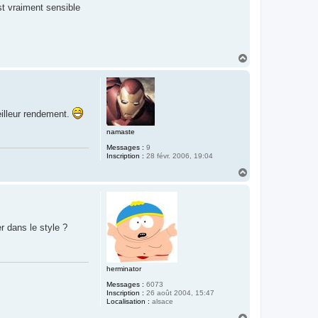
st vraiment sensible
H
a
u
t
eilleur rendement.
namaste
Messages :
9
Inscription :
28 févr. 2006, 19:04
H
a
u
t
 dans le style ?
herminator
Messages :
6073
Inscription :
26 août 2004, 15:47
Localisation :
alsace
H