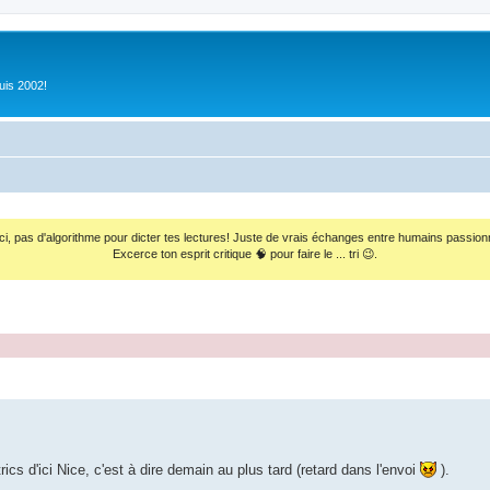
uis 2002!
ci, pas d'algorithme pour dicter tes lectures! Juste de vrais échanges entre humains passion
Excerce ton esprit critique 🧠 pour faire le ... tri 😉.
ics d'ici Nice, c'est à dire demain au plus tard (retard dans l'envoi
).