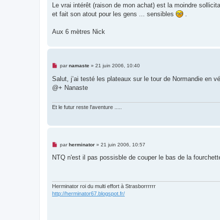
Le vrai intérêt (raison de mon achat) est la moindre sollic
et fait son atout pour les gens ... sensibles
.
Aux 6 mètres Nick
M
par
namaste
»
21 juin 2006, 10:40
e
s
Salut, j’ai testé les plateaux sur le tour de Normandie en v
s
@+ Nanaste
a
g
e
n
Et le futur reste l'aventure .....
o
n
l
u
M
par
herminator
»
21 juin 2006, 10:57
e
s
NTQ n'est il pas possisble de couper le bas de la fourche
s
a
g
e
n
Herminator roi du multi effort à Strasborrrrrr
o
http://herminator67.blogspot.fr/
n
l
u