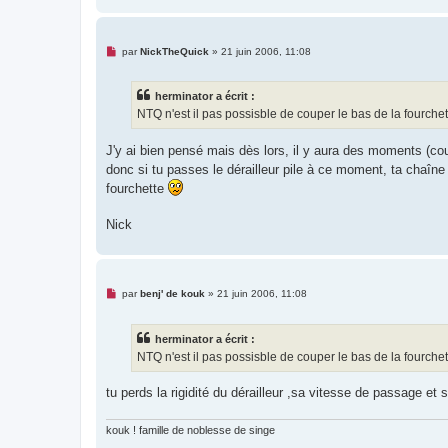
M
par
NickTheQuick
»
21 juin 2006, 11:08
e
s
s
herminator a écrit :
a
g
NTQ n'est il pas possisble de couper le bas de la fourch
e
n
o
J'y ai bien pensé mais dès lors, il y aura des moments (cou
n
donc si tu passes le dérailleur pile à ce moment, ta chaîne
l
u
fourchette
Nick
M
par
benj' de kouk
»
21 juin 2006, 11:08
e
s
s
herminator a écrit :
a
g
NTQ n'est il pas possisble de couper le bas de la fourch
e
n
o
tu perds la rigidité du dérailleur ,sa vitesse de passage et 
n
l
u
kouk ! famille de noblesse de singe