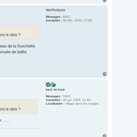
a
u
NickTheQuick
t
Messages :
9411
Inscription :
06 déc. 2003, 17:09
ns le style ?
veau de la fourchette
minuée de ladite
H
a
u
t
benj' de kouk
Messages :
5343
Inscription :
18 juil. 2005, 12:45
Localisation :
village dans les nuages
ns le style ?
......
H