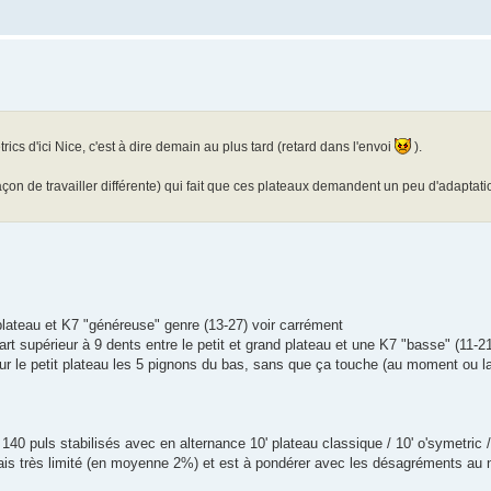
rics d'ici Nice, c'est à dire demain au plus tard (retard dans l'envoi
).
açon de travailler différente) qui fait que ces plateaux demandent un peu d'adaptation
t plateau et K7 "généreuse" genre (13-27) voir carrément
t supérieur à 9 dents entre le petit et grand plateau et une K7 "basse" (11-21
 sur le petit plateau les 5 pignons du bas, sans que ça touche (au moment ou l
40 puls stabilisés avec en alternance 10' plateau classique / 10' o'symetric / 
mais très limité (en moyenne 2%) et est à pondérer avec les désagréments au 