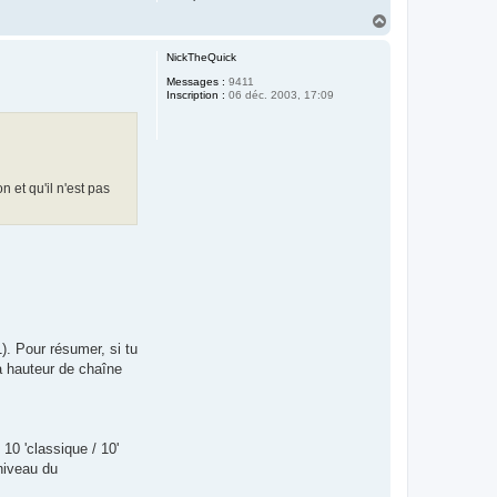
H
a
u
NickTheQuick
t
Messages :
9411
Inscription :
06 déc. 2003, 17:09
 et qu'il n'est pas
). Pour résumer, si tu
a hauteur de chaîne
10 'classique / 10'
niveau du