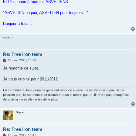
Et félicitation à tous les ASVELIENS
"ASVELIEN un jour, ASVELIEN pour toujours..."
Bonjour à tous...
sguigui
Re: Free iron team
M
26 nov. 2011, 14:56
e
s
Je remonte ce sujet.
s
a
g
Je vous rejoins pour 2011/2012
e
n
o
En ce moment, beaucoup de gens ont renoncé à vivre. Ils ne s'ennuient pas, ils ne
n
pleurent pas, ils se contentent d'attendre que le temps passe. Ils n'ont pas accepté les
l
défis de la vie et elle ne les défie plus.
u
Bryce
Re: Free iron team
M
26 nov. 2011, 16:41