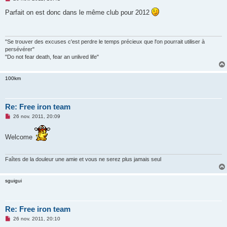
e
s
Parfait on est donc dans le même club pour 2012
s
a
g
e
n
"Se trouver des excuses c'est perdre le temps précieux que l'on pourrait utiliser à
o
persévérer"
n
"Do not fear death, fear an unlived life"
l
u
100km
Re: Free iron team
M
26 nov. 2011, 20:09
e
s
s
Welcome
a
g
e
n
Faîtes de la douleur une amie et vous ne serez plus jamais seul
o
n
l
sguigui
u
Re: Free iron team
M
26 nov. 2011, 20:10
e