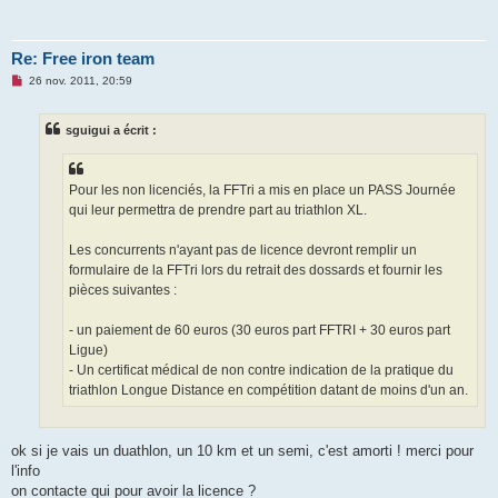
Re: Free iron team
M
26 nov. 2011, 20:59
e
s
s
sguigui a écrit :
a
g
e
n
o
Pour les non licenciés, la FFTri a mis en place un PASS Journée
n
qui leur permettra de prendre part au triathlon XL.
l
u
Les concurrents n'ayant pas de licence devront remplir un
formulaire de la FFTri lors du retrait des dossards et fournir les
pièces suivantes :
- un paiement de 60 euros (30 euros part FFTRI + 30 euros part
Ligue)
- Un certificat médical de non contre indication de la pratique du
triathlon Longue Distance en compétition datant de moins d'un an.
ok si je vais un duathlon, un 10 km et un semi, c'est amorti ! merci pour
l'info
on contacte qui pour avoir la licence ?