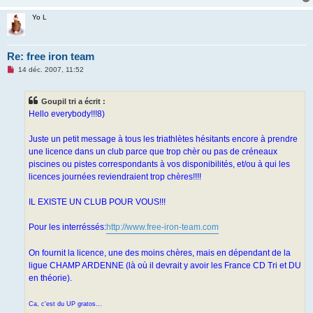
Yo L
Re: free iron team
M
14 déc. 2007, 11:52
e
s
s
Goupil tri a écrit :
a
g
Hello everybody!!!8)
e
n
o
Juste un petit message à tous les triathlètes hésitants encore à prendre
n
une licence dans un club parce que trop chèr ou pas de créneaux
l
u
piscines ou pistes correspondants à vos disponibilités, et/ou à qui les
licences journées reviendraient trop chères!!!!
IL EXISTE UN CLUB POUR VOUS!!!
Pour les interréssés:
http://www.free-iron-team.com
On fournit la licence, une des moins chères, mais en dépendant de la
ligue CHAMP ARDENNE (là où il devrait y avoir les France CD Tri et DU
en théorie).
Ca, c'est du UP gratos...