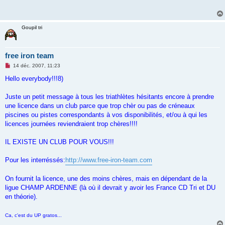
a
g
e
n
Goupil tri
o
n
l
u
free iron team
M
14 déc. 2007, 11:23
e
s
Hello everybody!!!8)
s
a
g
Juste un petit message à tous les triathlètes hésitants encore à prendre
e
une licence dans un club parce que trop chèr ou pas de créneaux
n
o
piscines ou pistes correspondants à vos disponibilités, et/ou à qui les
n
licences journées reviendraient trop chères!!!!
l
u
IL EXISTE UN CLUB POUR VOUS!!!
Pour les interréssés:
http://www.free-iron-team.com
On fournit la licence, une des moins chères, mais en dépendant de la
ligue CHAMP ARDENNE (là où il devrait y avoir les France CD Tri et DU
en théorie).
Ca, c'est du UP gratos...