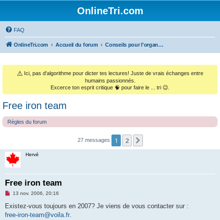
OnlineTri.com
FAQ
OnlineTri.com
Accueil du forum
Conseils pour l'organisation de courses & la gestion de club
⚠️
Ici, pas d'algorithme pour dicter tes lectures! Juste de vrais échanges entre
humains passionnés.
Excerce ton esprit critique 🧠 pour faire le ... tri 😉.
Free iron team
Règles du forum
1
2
Suivant
27 messages
Hervé
Free iron team
M
13 nov. 2006, 20:16
e
s
Existez-vous toujours en 2007? Je viens de vous contacter sur :
s
free-iron-team@voila.fr
.
a