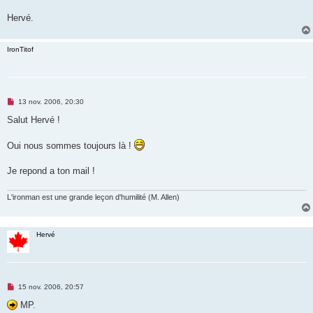
g
e
Hervé.
n
o
n
l
IronTitof
u
M
13 nov. 2006, 20:30
e
s
Salut Hervé !
s
a
g
Oui nous sommes toujours là !
e
n
o
Je repond a ton mail !
n
l
u
L'ironman est une grande leçon d'humilité (M. Allen)
Hervé
M
15 nov. 2006, 20:57
e
s
MP.
s