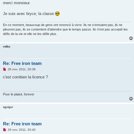
s
merci monsieur.
s
a
g
Je suis avec bryce; la classe
e
n
o
En ce moment, beaucoup de gens ont renoncé à vivre. Ils ne s'ennuient pas, ils ne
n
pleurent pas, ils se contentent d'attendre que le temps passe. Ils n'ont pas accepté les
l
défis de la vie et elle ne les défie plus.
u
millke
Re: Free iron team
M
26 nov. 2011, 20:38
e
s
c'est combien la licence ?
s
a
g
e
n
Pour le plaisir, forever
o
n
l
sguigui
u
Re: Free iron team
M
26 nov. 2011, 20:40
e