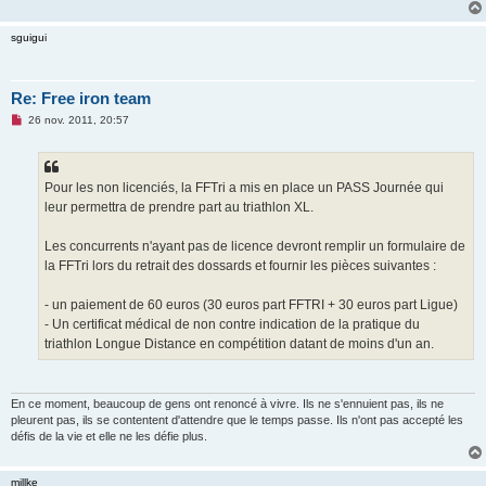
sguigui
Re: Free iron team
M
26 nov. 2011, 20:57
e
s
s
a
g
Pour les non licenciés, la FFTri a mis en place un PASS Journée qui
e
leur permettra de prendre part au triathlon XL.
n
o
n
Les concurrents n'ayant pas de licence devront remplir un formulaire de
l
u
la FFTri lors du retrait des dossards et fournir les pièces suivantes :
- un paiement de 60 euros (30 euros part FFTRI + 30 euros part Ligue)
- Un certificat médical de non contre indication de la pratique du
triathlon Longue Distance en compétition datant de moins d'un an.
En ce moment, beaucoup de gens ont renoncé à vivre. Ils ne s'ennuient pas, ils ne
pleurent pas, ils se contentent d'attendre que le temps passe. Ils n'ont pas accepté les
défis de la vie et elle ne les défie plus.
millke