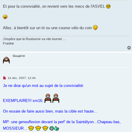
Et pour la convivialité, on revient vers les mecs de l'ASVEL
Allez, à bientôt sur un tri ou une course vélo du coin
J’espère que la Routourne va vite tourner ...
Frankie
Goupil tri
M
14 déc. 2007, 12:44
e
s
Je ne dirai qu'un mot au sujet de la convivialité:
s
a
g
e
EXEMPLAIRE!!!:sm16:
n
o
n
On essaie de faire aussi bien, mais la cible est haute...
l
u
MP: une genouflexion devant la perf' de la Saintélyon...Chapeau bas,
MOSSIEUR...