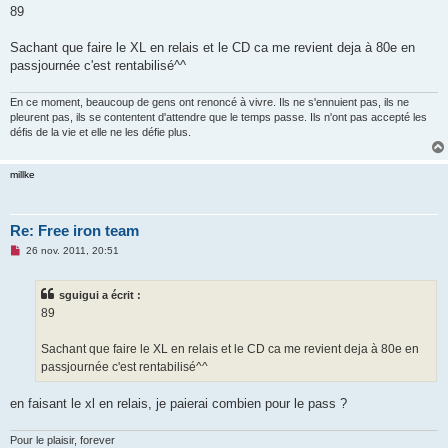
s
89
s
a
g
Sachant que faire le XL en relais et le CD ca me revient deja à 80e en
e
passjournée c'est rentabilisé^^
n
o
n
En ce moment, beaucoup de gens ont renoncé à vivre. Ils ne s'ennuient pas, ils ne
l
u
pleurent pas, ils se contentent d'attendre que le temps passe. Ils n'ont pas accepté les
défis de la vie et elle ne les défie plus.
millke
Re: Free iron team
M
26 nov. 2011, 20:51
e
s
s
sguigui a écrit :
a
g
89
e
n
o
Sachant que faire le XL en relais et le CD ca me revient deja à 80e en
n
passjournée c'est rentabilisé^^
l
u
en faisant le xl en relais, je paierai combien pour le pass ?
Pour le plaisir, forever