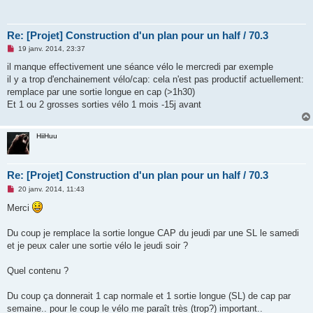
Re: [Projet] Construction d'un plan pour un half / 70.3
M
19 janv. 2014, 23:37
e
s
il manque effectivement une séance vélo le mercredi par exemple
s
il y a trop d'enchainement vélo/cap: cela n'est pas productif actuellement:
a
g
remplace par une sortie longue en cap (>1h30)
e
Et 1 ou 2 grosses sorties vélo 1 mois -15j avant
n
o
n
l
HiiHuu
u
Re: [Projet] Construction d'un plan pour un half / 70.3
M
20 janv. 2014, 11:43
e
s
Merci
s
a
g
Du coup je remplace la sortie longue CAP du jeudi par une SL le samedi
e
et je peux caler une sortie vélo le jeudi soir ?
n
o
n
Quel contenu ?
l
u
Du coup ça donnerait 1 cap normale et 1 sortie longue (SL) de cap par
semaine.. pour le coup le vélo me paraît très (trop?) important..