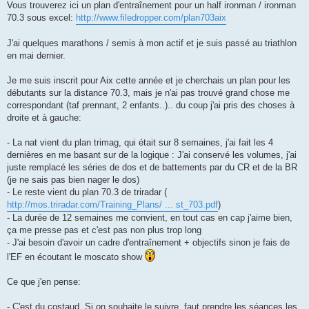
g
Vous trouverez ici un plan d'entraînement pour un half ironman / ironman
e
70.3 sous excel:
http://www.filedropper.com/plan703aix
n
o
n
J'ai quelques marathons / semis à mon actif et je suis passé au triathlon
l
u
en mai dernier.
Je me suis inscrit pour Aix cette année et je cherchais un plan pour les
débutants sur la distance 70.3, mais je n'ai pas trouvé grand chose me
correspondant (taf prennant, 2 enfants..).. du coup j'ai pris des choses à
droite et à gauche:
- La nat vient du plan trimag, qui était sur 8 semaines, j'ai fait les 4
dernières en me basant sur de la logique : J'ai conservé les volumes, j'ai
juste remplacé les séries de dos et de battements par du CR et de la BR
(je ne sais pas bien nager le dos)
- Le reste vient du plan 70.3 de triradar (
http://mos.triradar.com/Training_Plans/ ... st_703.pdf
)
- La durée de 12 semaines me convient, en tout cas en cap j'aime bien,
ça me presse pas et c'est pas non plus trop long
- J'ai besoin d'avoir un cadre d'entraînement + objectifs sinon je fais de
l'EF en écoutant le moscato show
Ce que j'en pense:
- C'est du costaud. Si on souhaite le suivre, faut prendre les séances les