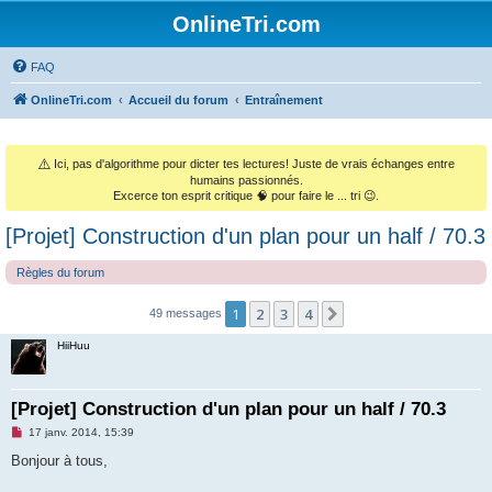
OnlineTri.com
FAQ
OnlineTri.com
Accueil du forum
Entraînement
⚠️
Ici, pas d'algorithme pour dicter tes lectures! Juste de vrais échanges entre
humains passionnés.
Excerce ton esprit critique 🧠 pour faire le ... tri 😉.
[Projet] Construction d'un plan pour un half / 70.3
Règles du forum
1
2
3
4
Suivant
49 messages
HiiHuu
[Projet] Construction d'un plan pour un half / 70.3
M
17 janv. 2014, 15:39
e
s
Bonjour à tous,
s
a