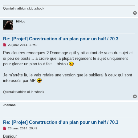
g
e
n
Quintal triathlon club :shock:
o
n
l
HiiHuu
u
Re: [Projet] Construction d'un plan pour un half / 70.3
M
23 janv. 2014, 17:59
e
s
Pas d'autres remarques ? Dommage qu'il y ait autant de vues du sujet et
s
si peu de posts... à croire que la plupart regardent le sujet uniquement
a
g
pour glaner un plan tout fait... tristou
e
n
o
Je m'arrête là, je vais refaire une version que je publierai à ceux qui sont
n
interessés par MP
l
u
Quintal triathlon club :shock:
Jeanbob
Re: [Projet] Construction d'un plan pour un half / 70.3
M
23 janv. 2014, 20:42
e
s
Bonjour,