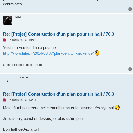
contraintes...
HiiHuu
Re: [Projet] Construction d'un plan pour un half / 70.3
M
07 mars 2014, 10:08
e
s
Voici ma version finale pour aix:
s
http://www.hihu.fr/2014/03/07/plan-dent ... -provence/
a
g
e
n
Quintal triathlon club :shock:
o
n
l
octave
u
Re: [Projet] Construction d'un plan pour un half / 70.3
M
07 mars 2014, 14:11
e
s
Merci à toi pour cette belle contribution et le partage très sympa!
s
a
g
Je vais m'y pencher dessus, et plus qu'un peu!
e
n
o
Bon half de Aix à toi!
n