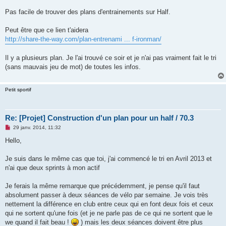
l
u
Pas facile de trouver des plans d'entrainements sur Half.
Peut être que ce lien t'aidera
http://share-the-way.com/plan-entrenami ... f-ironman/
Il y a plusieurs plan. Je l'ai trouvé ce soir et je n'ai pas vraiment fait le tri
(sans mauvais jeu de mot) de toutes les infos.
Petit sportif
Re: [Projet] Construction d'un plan pour un half / 70.3
M
29 janv. 2014, 11:32
e
s
Hello,
s
a
g
Je suis dans le même cas que toi, j'ai commencé le tri en Avril 2013 et
e
n'ai que deux sprints à mon actif
n
o
n
Je ferais la même remarque que précédemment, je pense qu'il faut
l
u
absolument passer à deux séances de vélo par semaine. Je vois très
nettement la différence en club entre ceux qui en font deux fois et ceux
qui ne sortent qu'une fois (et je ne parle pas de ce qui ne sortent que le
we quand il fait beau !
) mais les deux séances doivent être plus