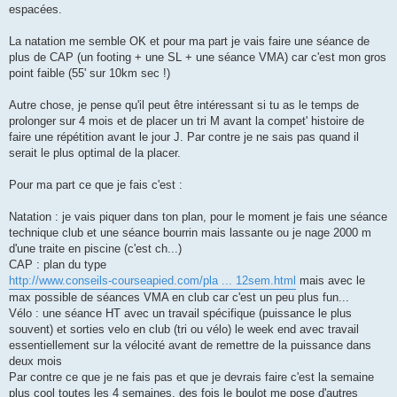
espacées.
La natation me semble OK et pour ma part je vais faire une séance de
plus de CAP (un footing + une SL + une séance VMA) car c'est mon gros
point faible (55' sur 10km sec !)
Autre chose, je pense qu'il peut être intéressant si tu as le temps de
prolonger sur 4 mois et de placer un tri M avant la compet' histoire de
faire une répétition avant le jour J. Par contre je ne sais pas quand il
serait le plus optimal de la placer.
Pour ma part ce que je fais c'est :
Natation : je vais piquer dans ton plan, pour le moment je fais une séance
technique club et une séance bourrin mais lassante ou je nage 2000 m
d'une traite en piscine (c'est ch...)
CAP : plan du type
http://www.conseils-courseapied.com/pla ... 12sem.html
mais avec le
max possible de séances VMA en club car c'est un peu plus fun...
Vélo : une séance HT avec un travail spécifique (puissance le plus
souvent) et sorties velo en club (tri ou vélo) le week end avec travail
essentiellement sur la vélocité avant de remettre de la puissance dans
deux mois
Par contre ce que je ne fais pas et que je devrais faire c'est la semaine
plus cool toutes les 4 semaines, des fois le boulot me pose d'autres