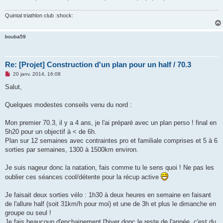
Quintal triathlon club :shock:
bouba59
Re: [Projet] Construction d'un plan pour un half / 70.3
M
20 janv. 2014, 16:08
e
s
Salut,
s
a
g
Quelques modestes conseils venu du nord :
e
n
o
Mon premier 70.3, il y a 4 ans, je l'ai préparé avec un plan perso ! final en
n
5h20 pour un objectif à < de 6h.
l
u
Plan sur 12 semaines avec contraintes pro et familiale comprises et 5 à 6
sorties par semaines, 1300 à 1500km environ.
Je suis nageur donc la natation, fais comme tu le sens quoi ! Ne pas les
oublier ces séances cool/détente pour la récup active
Je faisait deux sorties vélo : 1h30 à deux heures en semaine en faisant
de l'allure half (soit 31km/h pour moi) et une de 3h et plus le dimanche en
groupe ou seul !
Je fais beaucoup d'enchainement l'hiver donc le reste de l'année, c'est du