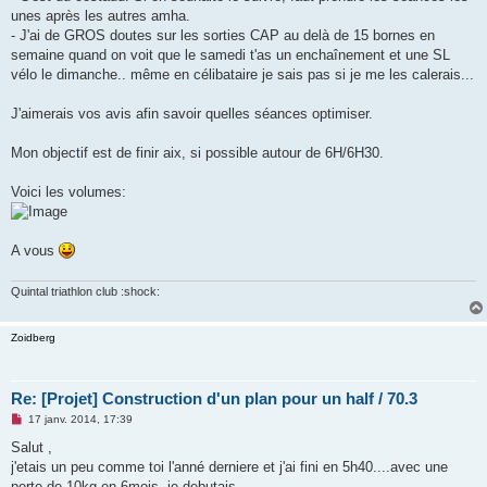
unes après les autres amha.
- J'ai de GROS doutes sur les sorties CAP au delà de 15 bornes en
semaine quand on voit que le samedi t'as un enchaînement et une SL
vélo le dimanche.. même en célibataire je sais pas si je me les calerais...
J'aimerais vos avis afin savoir quelles séances optimiser.
Mon objectif est de finir aix, si possible autour de 6H/6H30.
Voici les volumes:
A vous
Quintal triathlon club :shock:
Zoidberg
Re: [Projet] Construction d'un plan pour un half / 70.3
M
17 janv. 2014, 17:39
e
s
Salut ,
s
j'etais un peu comme toi l'anné derniere et j'ai fini en 5h40....avec une
a
g
perte de 10kg en 6mois..je debutais.