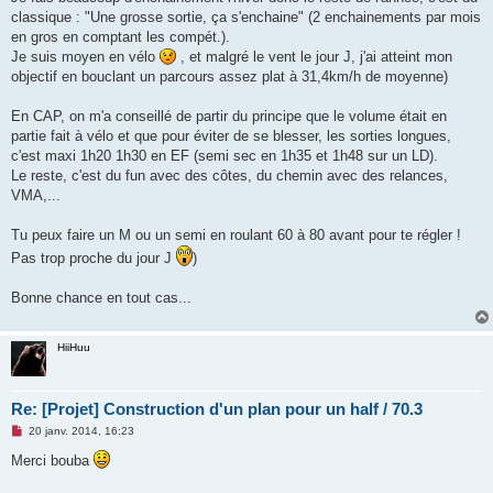
classique : "Une grosse sortie, ça s'enchaine" (2 enchainements par mois
en gros en comptant les compét.).
Je suis moyen en vélo
, et malgré le vent le jour J, j'ai atteint mon
objectif en bouclant un parcours assez plat à 31,4km/h de moyenne)
En CAP, on m'a conseillé de partir du principe que le volume était en
partie fait à vélo et que pour éviter de se blesser, les sorties longues,
c'est maxi 1h20 1h30 en EF (semi sec en 1h35 et 1h48 sur un LD).
Le reste, c'est du fun avec des côtes, du chemin avec des relances,
VMA,...
Tu peux faire un M ou un semi en roulant 60 à 80 avant pour te régler !
Pas trop proche du jour J
)
Bonne chance en tout cas...
HiiHuu
Re: [Projet] Construction d'un plan pour un half / 70.3
M
20 janv. 2014, 16:23
e
s
Merci bouba
s
a