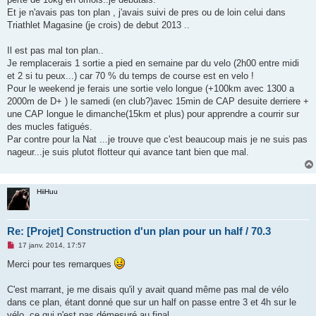
e
Et je n'avais pas ton plan , j'avais suivi de pres ou de loin celui dans
n
o
Triathlet Magasine (je crois) de debut 2013 ..
n
l
u
Il est pas mal ton plan..
Je remplacerais 1 sortie a pied en semaine par du velo (2h00 entre midi
et 2 si tu peux...) car 70 % du temps de course est en velo !
Pour le weekend je ferais une sortie velo longue (+100km avec 1300 a
2000m de D+ ) le samedi (en club?)avec 15min de CAP desuite derriere +
une CAP longue le dimanche(15km et plus) pour apprendre a courrir sur
des mucles fatigués.
Par contre pour la Nat ...je trouve que c'est beaucoup mais je ne suis pas
nageur...je suis plutot flotteur qui avance tant bien que mal.
HiiHuu
Re: [Projet] Construction d'un plan pour un half / 70.3
M
17 janv. 2014, 17:57
e
s
Merci pour tes remarques
s
a
g
C'est marrant, je me disais qu'il y avait quand même pas mal de vélo
e
dans ce plan, étant donné que sur un half on passe entre 3 et 4h sur le
n
o
vélo, ce qui n'est pas démesuré au final..