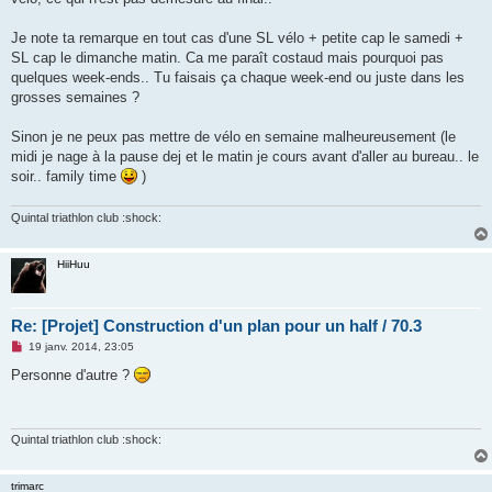
n
l
u
Je note ta remarque en tout cas d'une SL vélo + petite cap le samedi +
SL cap le dimanche matin. Ca me paraît costaud mais pourquoi pas
quelques week-ends.. Tu faisais ça chaque week-end ou juste dans les
grosses semaines ?
Sinon je ne peux pas mettre de vélo en semaine malheureusement (le
midi je nage à la pause dej et le matin je cours avant d'aller au bureau.. le
soir.. family time
)
Quintal triathlon club :shock:
HiiHuu
Re: [Projet] Construction d'un plan pour un half / 70.3
M
19 janv. 2014, 23:05
e
s
Personne d'autre ?
s
a
g
e
n
Quintal triathlon club :shock:
o
n
l
trimarc
u