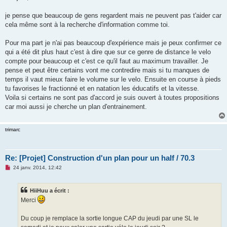
s
a
g
je pense que beaucoup de gens regardent mais ne peuvent pas t'aider car
e
cela même sont à la recherche d'information comme toi.
n
o
n
Pour ma part je n'ai pas beaucoup d'expérience mais je peux confirmer ce
l
u
qui a été dit plus haut c'est à dire que sur ce genre de distance le velo
compte pour beaucoup et c'est ce qu'il faut au maximum travailler. Je
pense et peut être certains vont me contredire mais si tu manques de
temps il vaut mieux faire le volume sur le velo. Ensuite en course à pieds
tu favorises le fractionné et en natation les éducatifs et la vitesse.
Voila si certains ne sont pas d'accord je suis ouvert à toutes propositions
car moi aussi je cherche un plan d'entrainement.
trimarc
Re: [Projet] Construction d'un plan pour un half / 70.3
M
24 janv. 2014, 12:42
e
s
s
HiiHuu a écrit :
a
g
Merci
e
n
o
Du coup je remplace la sortie longue CAP du jeudi par une SL le
n