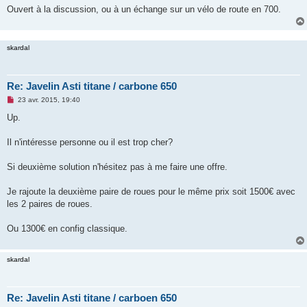
g
Ouvert à la discussion, ou à un échange sur un vélo de route en 700.
e
n
o
n
skardal
l
u
Re: Javelin Asti titane / carbone 650
M
23 avr. 2015, 19:40
e
s
Up.
s
a
g
Il n'intéresse personne ou il est trop cher?
e
n
o
Si deuxième solution n'hésitez pas à me faire une offre.
n
l
u
Je rajoute la deuxième paire de roues pour le même prix soit 1500€ avec
les 2 paires de roues.
Ou 1300€ en config classique.
skardal
Re: Javelin Asti titane / carboen 650