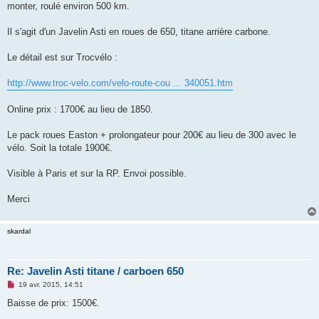
monter, roulé environ 500 km.
n
o
n
Il s'agit d'un Javelin Asti en roues de 650, titane arrière carbone.
l
u
Le détail est sur Trocvélo :
http://www.troc-velo.com/velo-route-cou ... 340051.htm
Online prix : 1700€ au lieu de 1850.
Le pack roues Easton + prolongateur pour 200€ au lieu de 300 avec le
vélo. Soit la totale 1900€.
Visible à Paris et sur la RP. Envoi possible.
Merci
skardal
Re: Javelin Asti titane / carboen 650
M
19 avr. 2015, 14:51
e
s
Baisse de prix: 1500€.
s
a