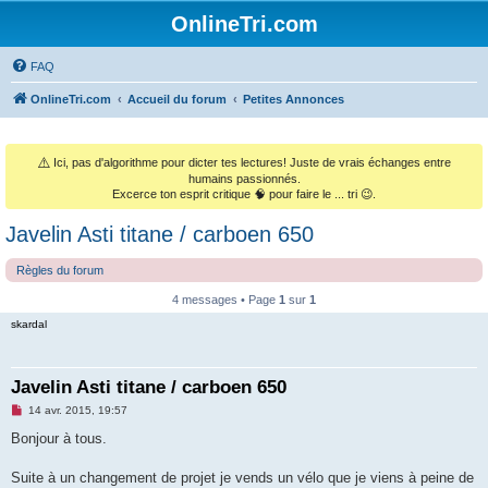
OnlineTri.com
FAQ
OnlineTri.com
Accueil du forum
Petites Annonces
⚠️
Ici, pas d'algorithme pour dicter tes lectures! Juste de vrais échanges entre
humains passionnés.
Excerce ton esprit critique 🧠 pour faire le ... tri 😉.
Javelin Asti titane / carboen 650
Règles du forum
4 messages • Page
1
sur
1
skardal
Javelin Asti titane / carboen 650
M
14 avr. 2015, 19:57
e
s
Bonjour à tous.
s
a
g
Suite à un changement de projet je vends un vélo que je viens à peine de
e