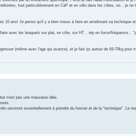
iorées, tout particulièrement en CàP et en vélo dans les côtes, où... je ne 
uis 10 ans! Je pense qu'il y a bien mieux à faire en ameliorant sa technique e
faire avec les braquets sur plat, en côte, sur HT... rép en force/fréquence... "
progresser (même avec l'age qui avance), et je fais tjs autour de 69-70kg pou
ébut n'est pas une mauvaise idée.
hoses.
lo serviront essentiellement à prendre du foncier et de la "technique". Le rest