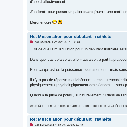
o
d'abord effectivement.
n
l
u
J'en ferais pour passer un palier quand j'aurais une meille
Merci encore
Re: Musculation pour débutant Triathlète
M
par
BART26
»
25 avr. 2015, 10:48
e
s
"Est ce que la musculation pour un débutant triathlète ser
s
a
g
Dans quel cas cela serait elle mauvaise , à part la pratiqu
e
n
o
Pour ce qui est de la puissance , certainement , mais sans
n
l
u
Il n'y a pas de réponse manichéenne , serais tu capable d'
physiquement / psychologiquement ces séances ... sans pra
Quand à la prise de poids , si naturellement tu tiens de l'abl
Avec l'âge ... on fait moins le malin en sport ... quand on l'a fait étant je
Re: Musculation pour débutant Triathlète
M
par
Bers3ker3
»
25 avr. 2015, 11:45