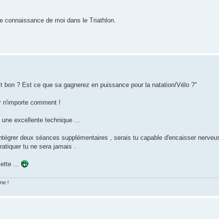
ure connaissance de moi dans le Triathlon.
ait bon ? Est ce que sa gagnerez en puissance pour la natation/Vélo ?"
er n'importe comment !
 une excellente technique ...
intégrer deux séances supplémentaires , serais tu capable d'encaisser nerveu
tiquer tu ne sera jamais .
ette ...
une !