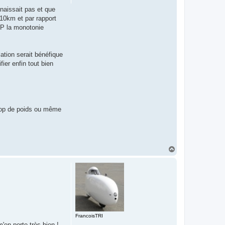
nnaissait pas et que
t 10km et par rapport
AP la monotonie
lation serait bénéfique
ier enfin tout bien
 trop de poids ou même
H
a
u
t
FrancoisTRI
'en porte très bien !