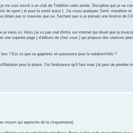
 je me suis inscrit a un club de Triathlon cette année. Discipline que je ne co
laisir du sport ( et pour la santé aussi ). J'ai couru quelques Semi- marathon e
 que j'étais pas si mauvais que sa. Sachant que si je prenais une licence de C
 je viens ici. Alors j'ai vu pas mal d'infos sur internet qui disait que la muscu
er une superbe page ( d'ailleurs de chez vous ) qui propose des séances planif
it bon ? Est ce que sa gagnerez en puissance pour la natation/Vélo ?
atation pour le plaisir. J'ai l'endurance qu'il faut mais j'ai peur de prendre
veau moyen qui approche de la cinquantaine):
 sollicités par un entraînent spécifique; Perso je fais nada musculation et je m