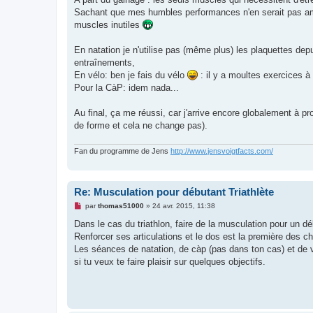
n
Sachant que mes humbles performances n'en serait pas amél
l
u
muscles inutiles
En natation je n'utilise pas (même plus) les plaquettes dep
entraînements,
En vélo: ben je fais du vélo
: il y a moultes exercices à 
Pour la CàP: idem nada...
Au final, ça me réussi, car j'arrive encore globalement à 
de forme et cela ne change pas).
Fan du programme de Jens
http://www.jensvoigtfacts.com/
Re: Musculation pour débutant Triathlète
M
par
thomas51000
»
24 avr. 2015, 11:38
e
s
Dans le cas du triathlon, faire de la musculation pour un d
s
Renforcer ses articulations et le dos est la première des c
a
g
Les séances de natation, de càp (pas dans ton cas) et de vé
e
si tu veux te faire plaisir sur quelques objectifs.
n
o
n
l
u