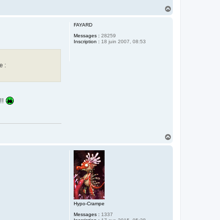
H
a
u
FAYARD
t
Messages :
28259
Inscription :
18 juin 2007, 08:53
e :
!!!
H
a
u
t
Hypo-Crampe
Messages :
1337