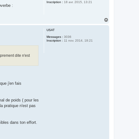
Inscription :
18 avr. 2015, 13:21
overbe :
H
a
u
USAT
t
Messages :
3036
Inscription :
11 nov. 2014, 18:21
oprement dite n'est
que j'en fais
al de poids ( pour les
la pratique n'est pas
ibles dans ton effort.