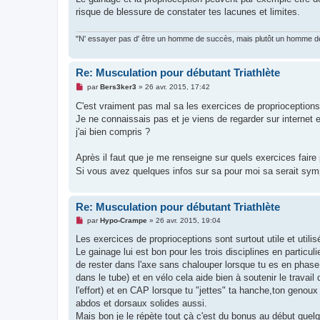
l
u
risque de blessure de constater tes lacunes et limites.
"N' essayer pas d' être un homme de succès, mais plutôt un homme de 
Re: Musculation pour débutant Triathlète
M
par
Bers3ker3
»
26 avr. 2015, 17:42
e
s
C'est vraiment pas mal sa les exercices de proprioception
s
Je ne connaissais pas et je viens de regarder sur internet
a
g
j'ai bien compris ?
e
n
o
Après il faut que je me renseigne sur quels exercices faire 
n
Si vous avez quelques infos sur sa pour moi sa serait sy
l
u
Re: Musculation pour débutant Triathlète
M
par
Hypo-Crampe
»
26 avr. 2015, 19:04
e
s
Les exercices de proprioceptions sont surtout utile et utili
s
Le gainage lui est bon pour les trois disciplines en particul
a
g
de rester dans l'axe sans chalouper lorsque tu es en phase 
e
dans le tube) et en vélo cela aide bien à soutenir le travai
n
o
l'effort) et en CAP lorsque tu "jettes" ta hanche,ton genou
n
abdos et dorsaux solides aussi.
l
u
Mais bon je le répète tout çà c'est du bonus au début quelqu