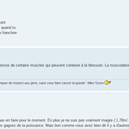
vant
s quand tu
e franchire
 carences de certains muscles qui peuvent conduire à la blessure. La musculati
manquer de respect aux gens, sans vous faire casser la gueule”. Mike Tyson
 pas en faire pour le moment. En plus je ne suis pas vraiment maigre ( 1,78m/
s gagnez de la puissance. Mais bon comme vous avez bien dit il y a d'autres 