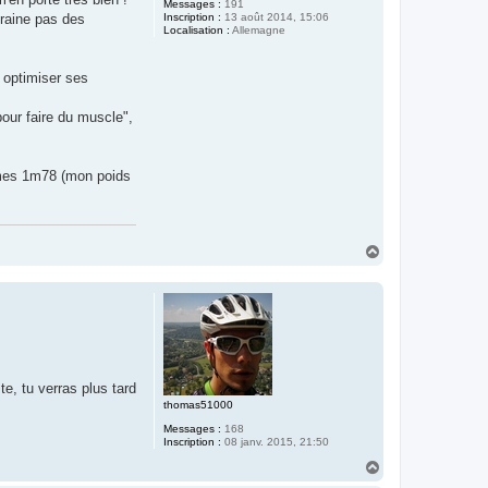
Messages :
191
traine pas des
Inscription :
13 août 2014, 15:06
Localisation :
Allemagne
t optimiser ses
pour faire du muscle",
r mes 1m78 (mon poids
H
a
u
t
e, tu verras plus tard
thomas51000
Messages :
168
Inscription :
08 janv. 2015, 21:50
H
a