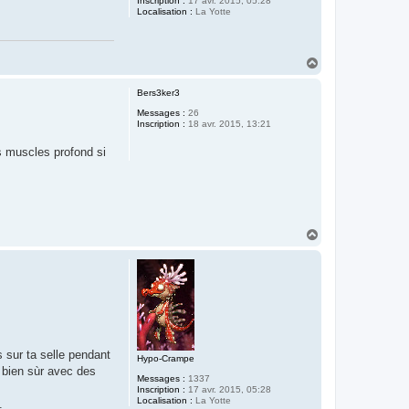
Inscription :
17 avr. 2015, 05:28
Localisation :
La Yotte
H
a
u
Bers3ker3
t
Messages :
26
Inscription :
18 avr. 2015, 13:21
s muscles profond si
H
a
u
t
s sur ta selle pendant
Hypo-Crampe
é bien sùr avec des
Messages :
1337
Inscription :
17 avr. 2015, 05:28
Localisation :
La Yotte
.