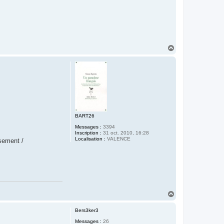
H
a
u
t
BART26
Messages :
3394
Inscription :
31 oct. 2010, 16:28
Localisation :
VALENCE
sement /
H
a
u
Bers3ker3
t
Messages :
26