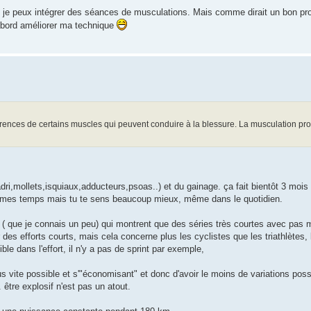
e je peux intégrer des séances de musculations. Mais comme dirait un bon pr
'abord améliorer ma technique
s carences de certains muscles qui peuvent conduire à la blessure. La musculation pr
adri,mollets,isquiaux,adducteurs,psoas..) et du gainage. ça fait bientôt 3 mois 
s mes temps mais tu te sens beaucoup mieux, même dans le quotidien.
( que je connais un peu) qui montrent que des séries très courtes avec pas m
 des efforts courts, mais cela concerne plus les cyclistes que les triathlètes, 
ble dans l'effort, il n'y a pas de sprint par exemple,
 plus vite possible et s'"économisant" et donc d'avoir le moins de variations poss
. être explosif n'est pas un atout.