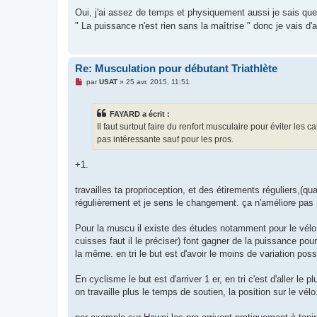
e
s
Oui, j'ai assez de temps et physiquement aussi je sais qu
s
" La puissance n'est rien sans la maîtrise " donc je vais d
a
g
e
n
o
Re: Musculation pour débutant Triathlète
n
l
M
par
USAT
»
25 avr. 2015, 11:51
u
e
s
s
FAYARD a écrit :
a
g
Il faut surtout faire du renfort musculaire pour éviter le
e
pas intéressante sauf pour les pros.
n
o
n
+1.
l
u
travailles ta proprioception, et des étirements réguliers,(qu
régulièrement et je sens le changement. ça n'améliore pa
Pour la muscu il existe des études notamment pour le vélo 
cuisses faut il le préciser) font gagner de la puissance pour
la même. en tri le but est d'avoir le moins de variation possi
En cyclisme le but est d'arriver 1 er, en tri c'est d'aller le
on travaille plus le temps de soutien, la position sur le vélo