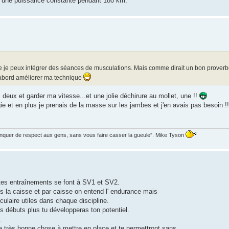
ir une puissance constante pendant 180 km.
ue je peux intégrer des séances de musculations. Mais comme dirait un bon proverb
 d'abord améliorer ma technique
s deux et garder ma vitesse...et une jolie déchirure au mollet, une !!
e et en plus je prenais de la masse sur les jambes et j'en avais pas besoin !
manquer de respect aux gens, sans vous faire casser la gueule”. Mike Tyson
 tes entraînements se font à SV1 et SV2.
s la caisse et par caisse on entend l' endurance mais
ulaire utiles dans chaque discipline.
s débuts plus tu développeras ton potentiel.
.
e très bonne chose à mettre en place et te permettront sans