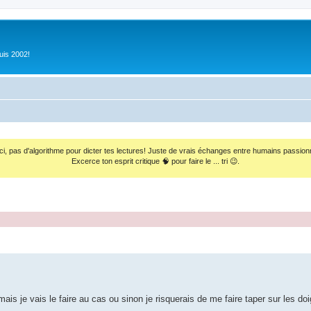
uis 2002!
ci, pas d'algorithme pour dicter tes lectures! Juste de vrais échanges entre humains passion
Excerce ton esprit critique 🧠 pour faire le ... tri 😉.
mais je vais le faire au cas ou sinon je risquerais de me faire taper sur les do