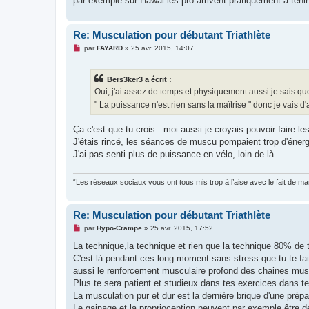
par exemple sur Hawai les pro arrivent pratiquement à ten
Re: Musculation pour débutant Triathlète
M
par
FAYARD
»
25 avr. 2015, 14:07
e
s
s
Bers3ker3 a écrit :
a
g
Oui, j'ai assez de temps et physiquement aussi je sais q
e
" La puissance n'est rien sans la maîtrise " donc je vais
n
o
n
Ça c'est que tu crois...moi aussi je croyais pouvoir faire le
l
u
J'étais rincé, les séances de muscu pompaient trop d'énergi
J'ai pas senti plus de puissance en vélo, loin de là...
“Les réseaux sociaux vous ont tous mis trop à l’aise avec le fait de 
Re: Musculation pour débutant Triathlète
M
par
Hypo-Crampe
»
25 avr. 2015, 17:52
e
s
La technique,la technique et rien que la technique 80% de
s
C'est là pendant ces long moment sans stress que tu te fai
a
g
aussi le renforcement musculaire profond des chaines musc
e
Plus te sera patient et studieux dans tes exercices dans te
n
o
La musculation pur et dur est la dernière brique d'une prépa
n
Le gainage et la proprioception peuvent par exemple être d