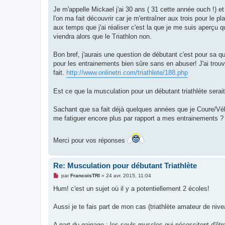
a
g
Je m'appelle Mickael j'ai 30 ans ( 31 cette année ouch !) et
e
l'on ma fait découvrir car je m'entraîner aux trois pour le p
n
o
aux temps que j'ai réaliser c'est la que je me suis aperçu
n
viendra alors que le Triathlon non.
l
u
Bon bref, j'aurais une question de débutant c'est pour sa que
pour les entrainements bien sûre sans en abuser! J'ai trouv
fait.
http://www.onlinetri.com/triathlete/188.php
Est ce que la musculation pour un débutant triathlète sera
Sachant que sa fait déjà quelques années que je Coure/Vélo/N
me fatiguer encore plus par rapport a mes entrainements ?
Merci pour vos réponses
Re: Musculation pour débutant Triathlète
M
par
FrancoisTRI
»
24 avr. 2015, 11:04
e
s
Hum! c'est un sujet où il y a potentiellement 2 écoles!
s
a
g
Aussi je te fais part de mon cas (triathlète amateur de ni
e
n
o
A part du gainage : les seuls muscles qui nécessitent d'être