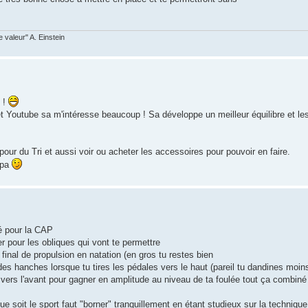
valeur" A. Einstein
s !
 et Youtube sa m'intéresse beaucoup ! Sa développe un meilleur équilibre et le
pour du Tri et aussi voir ou acheter les accessoires pour pouvoir en faire.
mpa
sé pour la CAP
ier pour les obliques qui vont te permettre
final de propulsion en natation (en gros tu restes bien
l des hanches lorsque tu tires les pédales vers le haut (pareil tu dandines moin
x vers l'avant pour gagner en amplitude au niveau de ta foulée tout ça combin
e soit le sport faut "borner" tranquillement en étant studieux sur la technique