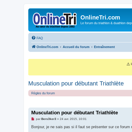
OnlineTri.com
Le forum du triathlon & duathlon dep
FAQ
OnlineTri.com
Accueil du forum
Entraînement
⚠️
I
Musculation pour débutant Triathlète
Règles du forum
Musculation pour débutant Triathlète
M
par
Bers3ker3
»
24 avr. 2015, 10:01
e
s
Bonjour, je ne sais pas si il faut se présenter sur ce forum 
s