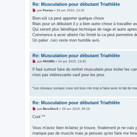
Re: Musculation pour débutant Triathlète
M
par
Paviza
»
24 avr. 2015, 13:32
e
s
Bien-sûr ca peut apporter quelque chose
s
Mais pour un débutant il y a bien autre chose à travailler a
a
g
Qui seront plus bénéfique technique de nage et autre apre
e
Commence à avoir atteint t'es limité la ca peut permettre d
n
o
Un palier .ceci reste mon humble avis.
n
l
u
Re: Musculation pour débutant Triathlète
M
par
FAYARD
»
24 avr. 2015, 13:45
e
s
Il faut surtout faire du renfort musculaire pour éviter les
s
n'est pas intéressante sauf pour les pros.
a
g
e
n
“Les réseaux sociaux vous ont tous mis trop à l’aise avec le fait de 
o
n
l
u
Re: Musculation pour débutant Triathlète
M
par
Bers3ker3
»
25 avr. 2015, 09:16
e
s
Cool ^^
s
a
g
Vous m'avez bien éclairez je trouve, finalement je ne vais
e
manque pas de muscle mais je pensais qu'en faire me ferai
n