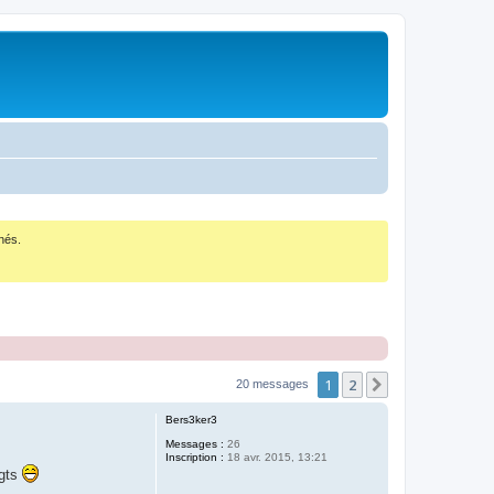
nés.
1
2
Suivant
20 messages
Bers3ker3
Messages :
26
Inscription :
18 avr. 2015, 13:21
igts