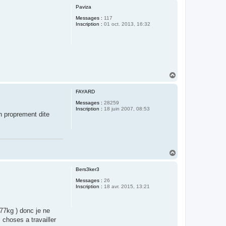
u
Paviza
t
Messages :
117
Inscription :
01 oct. 2013, 16:32
H
a
u
FAYARD
t
Messages :
28259
Inscription :
18 juin 2007, 08:53
on proprement dite
H
a
u
Bers3ker3
t
Messages :
26
Inscription :
18 avr. 2015, 13:21
 77kg ) donc je ne
choses a travailler