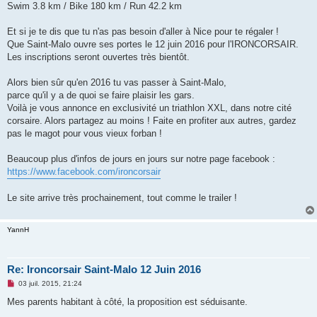
g
Swim 3.8 km / Bike 180 km / Run 42.2 km
e
n
o
Et si je te dis que tu n'as pas besoin d'aller à Nice pour te régaler !
n
Que Saint-Malo ouvre ses portes le 12 juin 2016 pour l'IRONCORSAIR.
l
u
Les inscriptions seront ouvertes très bientôt.
Alors bien sûr qu'en 2016 tu vas passer à Saint-Malo,
parce qu'il y a de quoi se faire plaisir les gars.
Voilà je vous annonce en exclusivité un triathlon XXL, dans notre cité
corsaire. Alors partagez au moins ! Faite en profiter aux autres, gardez
pas le magot pour vous vieux forban !
Beaucoup plus d'infos de jours en jours sur notre page facebook :
https://www.facebook.com/ironcorsair
Le site arrive très prochainement, tout comme le trailer !
YannH
Re: Ironcorsair Saint-Malo 12 Juin 2016
M
03 juil. 2015, 21:24
e
s
Mes parents habitant à côté, la proposition est séduisante.
s
a