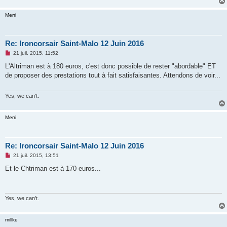
Merri
Re: Ironcorsair Saint-Malo 12 Juin 2016
M
21 juil. 2015, 11:52
e
s
L'Altriman est à 180 euros, c'est donc possible de rester "abordable" ET
s
de proposer des prestations tout à fait satisfaisantes. Attendons de voir...
a
g
e
n
Yes, we can't.
o
n
l
Merri
u
Re: Ironcorsair Saint-Malo 12 Juin 2016
M
21 juil. 2015, 13:51
e
s
Et le Chtriman est à 170 euros...
s
a
g
e
n
Yes, we can't.
o
n
l
millke
u