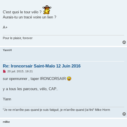
C'est quoi le tour vélo ?
Aurais-tu un tracé voire un lien ?
A+
Pour le plaisir, forever
YannH
Re: Ironcorsair Saint-Malo 12 Juin 2016
M
20 juil. 2015, 19:21
e
s
sur openrunner , taper IRONCORSAIR
s
a
g
y a tous les parcours, vélo, CAP..
e
n
o
Yann
n
l
u
"Je ne m'arrête pas quand je suis fatigué, je m'arrête quand j'ai fini" Mike Horm
millke