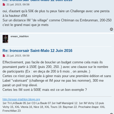
M
21 juil. 2015, 09:58
e
s
oui, d'autant qu'à 50€ de plus tu peux faire un Challenge avec une persta
s
à la hauteur d'IM.
a
g
Sur un distance IM "de village" comme Chtriman ou Embrunman, 200-250
e
c'est le grand maxi que je mets
n
o
n
l
erwan_triathlon
u
Re: Ironcorsair Saint-Malo 12 Juin 2016
M
21 juil. 2015, 09:59
e
s
Effectivement, pas facile de boucler un budget comme cela mais ils
s
pourraient partir à 150E (puis 200, 250..) avec une clause sur le nombre
a
g
de participants (Ex : en deça de 200 à 6 mois , on annule..)
e
Certes ce n'est pas simple à gérer mais pour une première édition et sans
n
o
Label "valorisant" (challenge et IM pour ne pas les nommer), 300 me
n
parait un poil trop élevé.
l
u
Certes les IM sont à 500E mais est ce un bon exemple ?
http://erwan-triathlon.blogg.org
1er Tri LA Baule 05.1er CD La Baule 07.1er half Mansigné 12. 1er IM Vichy 13 puis
Vichy 15, XXL Vitoria 16, Nice 18, XXL Tours 19. Bayman 22. Prochaine étape: XXL
FrenchMan 23