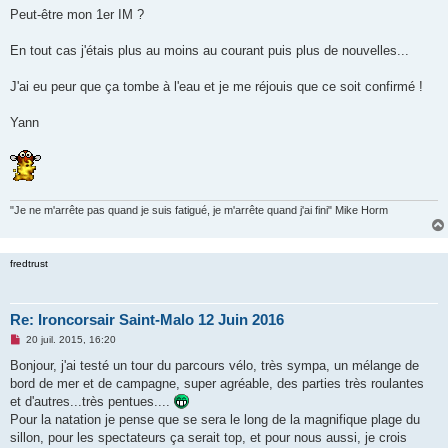
g
Peut-être mon 1er IM ?
e
n
o
En tout cas j'étais plus au moins au courant puis plus de nouvelles...
n
l
u
J'ai eu peur que ça tombe à l'eau et je me réjouis que ce soit confirmé !
Yann
"Je ne m'arrête pas quand je suis fatigué, je m'arrête quand j'ai fini" Mike Horm
fredtrust
Re: Ironcorsair Saint-Malo 12 Juin 2016
M
20 juil. 2015, 16:20
e
s
Bonjour, j'ai testé un tour du parcours vélo, très sympa, un mélange de
s
bord de mer et de campagne, super agréable, des parties très roulantes
a
g
et d'autres...très pentues....
e
Pour la natation je pense que se sera le long de la magnifique plage du
n
o
sillon, pour les spectateurs ça serait top, et pour nous aussi, je crois
n