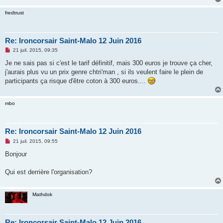
n
l
fredtrust
u
Re: Ironcorsair Saint-Malo 12 Juin 2016
M
21 juil. 2015, 09:35
e
s
Je ne sais pas si c'est le tarif définitif, mais 300 euros je trouve ça cher,
s
j'aurais plus vu un prix genre chtri'man , si ils veulent faire le plein de
a
g
participants ça risque d'être coton à 300 euros....
e
n
o
mbo
n
l
u
Re: Ironcorsair Saint-Malo 12 Juin 2016
M
21 juil. 2015, 09:55
e
s
Bonjour
s
a
g
Qui est derrière l'organisation?
e
n
o
n
Mathdok
l
u
Re: Ironcorsair Saint-Malo 12 Juin 2016