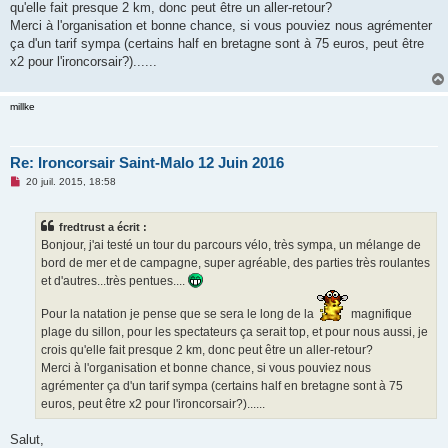
qu'elle fait presque 2 km, donc peut être un aller-retour?
l
u
Merci à l'organisation et bonne chance, si vous pouviez nous agrémenter
ça d'un tarif sympa (certains half en bretagne sont à 75 euros, peut être
x2 pour l'ironcorsair?)......
millke
Re: Ironcorsair Saint-Malo 12 Juin 2016
M
20 juil. 2015, 18:58
e
s
s
fredtrust a écrit :
a
g
Bonjour, j'ai testé un tour du parcours vélo, très sympa, un mélange de
e
bord de mer et de campagne, super agréable, des parties très roulantes
n
o
et d'autres...très pentues....
n
l
Pour la natation je pense que se sera le long de la
magnifique
u
plage du sillon, pour les spectateurs ça serait top, et pour nous aussi, je
crois qu'elle fait presque 2 km, donc peut être un aller-retour?
Merci à l'organisation et bonne chance, si vous pouviez nous
agrémenter ça d'un tarif sympa (certains half en bretagne sont à 75
euros, peut être x2 pour l'ironcorsair?)......
Salut,