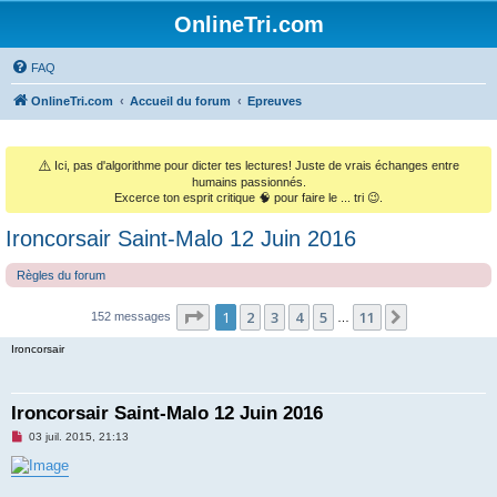
OnlineTri.com
FAQ
OnlineTri.com
Accueil du forum
Epreuves
⚠️
Ici, pas d'algorithme pour dicter tes lectures! Juste de vrais échanges entre
humains passionnés.
Excerce ton esprit critique 🧠 pour faire le ... tri 😉.
Ironcorsair Saint-Malo 12 Juin 2016
Règles du forum
Page
1
sur
11
1
2
3
4
5
11
Suivant
152 messages
…
Ironcorsair
Ironcorsair Saint-Malo 12 Juin 2016
M
03 juil. 2015, 21:13
e
s
s
a