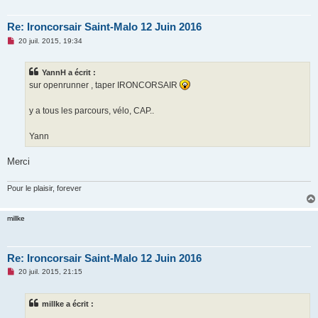
Re: Ironcorsair Saint-Malo 12 Juin 2016
M
20 juil. 2015, 19:34
e
s
s
YannH a écrit :
a
g
sur openrunner , taper IRONCORSAIR
e
n
o
y a tous les parcours, vélo, CAP..
n
l
u
Yann
Merci
Pour le plaisir, forever
millke
Re: Ironcorsair Saint-Malo 12 Juin 2016
M
20 juil. 2015, 21:15
e
s
s
millke a écrit :
a
g