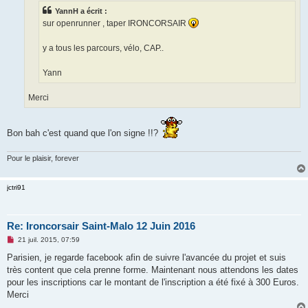
e
YannH a écrit :
n
o
sur openrunner , taper IRONCORSAIR
n
l
u
y a tous les parcours, vélo, CAP..
Yann
Merci
Bon bah c'est quand que l'on signe !!?
Pour le plaisir, forever
jctri91
Re: Ironcorsair Saint-Malo 12 Juin 2016
M
21 juil. 2015, 07:59
e
s
Parisien, je regarde facebook afin de suivre l'avancée du projet et suis
s
très content que cela prenne forme. Maintenant nous attendons les dates
a
g
pour les inscriptions car le montant de l'inscription a été fixé à 300 Euros.
e
Merci
n
o