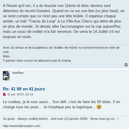
e
s
A l'heure qu'il est, il a du boucler son 11ème et donc devenu seul
s
détenteur du record Guiness. Quand on va sur son lien (vu plus haut), on
a
g
se rend compte que ce n'est pas une tête brûlée. Il organise chaque
e
année, un trail "Traces du Loup" à La Ville Aux Clercs qui attire de plus
n
o
en plus de monde. Je devais aller l'accompagner sur la cap aujourd'hui,
n
mais un souci de mollet m'a fait renoncer. On verra le 14 Juillet s'il est
l
u
toujours en route.
Avec du temps et de la patience, les feuilles de mûrier se transformeront en robe de
soie.
Mais,
Y penser sans cesse ne labourera pas le champ.
IronPion
Re: 41 IM en 41 jours
M
11 juil. 2015, 20:14
e
s
Le cowboy, je le suis aussi... Son défi, c'est de faire les 50 états. Il en
s
change tous les jours... Je t'explique pas la logistique...
a
g
e
n
So good... Always smiling before... And now (10 janvier 2009) : Show must go on... !
o
n
http://www.fabricepion.com
l