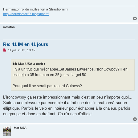
g
e
n
Herminator roi du multi effort à Strasborrrrrr
o
http://herminator67.blogspot.fr/
n
l
u
matafan
Re: 41 IM en 41 jours
M
11 juil. 2015, 13:49
e
s
s
Mat-USA a écrit :
a
g
il y a un truc qui m'échappe...et James Lawrence, l'IronCowboy? il en
e
est deja a 35 Ironman en 35 jours...target 50
n
o
n
Pourquoi il ne serait pas record Guiness?
l
u
L'Ironcowboy ça reste impressionnant mais c'est un peu n'importe quoi...
Suite a une blessure par exemple il a fait une des "marathons" sur un
elliptique. Parfois le vélo en intérieur pour échapper à la chaleur, parfois
en groupe et donc en draftant. Ca n'a rien d'officiel.
Mat-USA