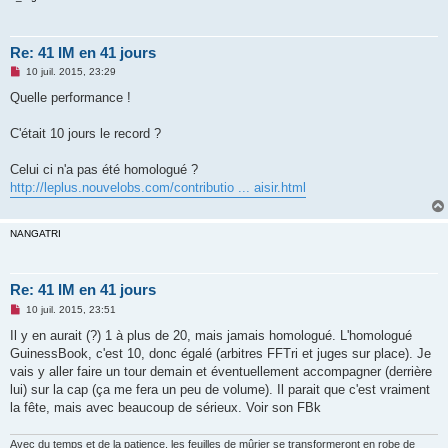
Re: 41 IM en 41 jours
M
10 juil. 2015, 23:29
e
s
Quelle performance !
s
a
g
C'était 10 jours le record ?
e
n
o
Celui ci n'a pas été homologué ?
n
http://leplus.nouvelobs.com/contributio ... aisir.html
l
u
NANGATRI
Re: 41 IM en 41 jours
M
10 juil. 2015, 23:51
e
s
Il y en aurait (?) 1 à plus de 20, mais jamais homologué. L'homologué
s
GuinessBook, c'est 10, donc égalé (arbitres FFTri et juges sur place). Je
a
g
vais y aller faire un tour demain et éventuellement accompagner (derrière
e
lui) sur la cap (ça me fera un peu de volume). Il parait que c'est vraiment
n
o
la fête, mais avec beaucoup de sérieux. Voir son FBk
n
l
u
Avec du temps et de la patience, les feuilles de mûrier se transformeront en robe de