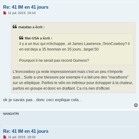
Re: 41 IM en 41 jours
M
11 juil. 2015, 19:10
e
s
s
matafan a écrit :
a
g
e
Mat-USA a écrit :
n
o
il y a un truc qui m'échappe...et James Lawrence, l'IronCowboy? il
n
en est deja a 35 Ironman en 35 jours...target 50
l
u
Pourquoi il ne serait pas record Guiness?
L'Ironcowboy ça reste impressionnant mais c'est un peu n'importe
quoi... Suite a une blessure par exemple il a fait une des "marathons"
sur un elliptique. Parfois le vélo en intérieur pour échapper à la chaleur,
parfois en groupe et donc en draftant. Ca n'a rien d'officiel.
ok je savais pas...donc ceci explique cela...
NANGATRI
Re: 41 IM en 41 jours
M
11 juil. 2015, 19:32