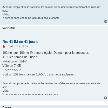
g
e
n
Avec du temps et de la patience, les feuilles de mûrier se transformeront en robe de
o
soie.
n
Mais,
l
Y penser sans cesse ne labourera pas le champ.
u
NANGATRI
Re: 41 IM en 41 jours
M
10 juil. 2015, 22:58
e
s
10ème jour, 10ème IM record égalé. Demain pour le dépasser.
s
J10, les temps de Ludo :
a
g
Natation en 1h16'
e
Vélo en 7h05'
n
o
CAP en 5h02'
n
Soit un 10è Ironman en 13h56', transitions incluses.
l
u
Avec du temps et de la patience, les feuilles de mûrier se transformeront en robe de
soie.
Mais,
Y penser sans cesse ne labourera pas le champ.
Z_orglub