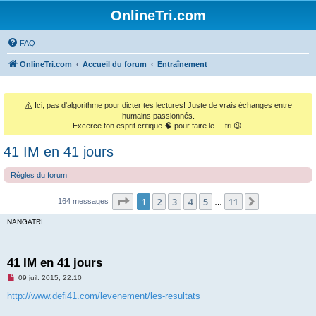
OnlineTri.com
FAQ
OnlineTri.com
Accueil du forum
Entraînement
⚠️
Ici, pas d'algorithme pour dicter tes lectures! Juste de vrais échanges entre
humains passionnés.
Excerce ton esprit critique 🧠 pour faire le ... tri 😉.
41 IM en 41 jours
Règles du forum
Page
1
sur
11
1
2
3
4
5
11
Suivant
164 messages
…
NANGATRI
41 IM en 41 jours
M
09 juil. 2015, 22:10
e
s
http://www.defi41.com/levenement/les-resultats
s
a