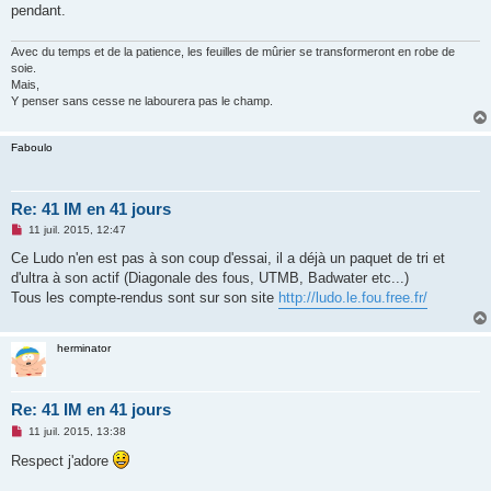
o
pendant.
n
l
u
Avec du temps et de la patience, les feuilles de mûrier se transformeront en robe de
soie.
Mais,
Y penser sans cesse ne labourera pas le champ.
Faboulo
Re: 41 IM en 41 jours
M
11 juil. 2015, 12:47
e
s
Ce Ludo n'en est pas à son coup d'essai, il a déjà un paquet de tri et
s
d'ultra à son actif (Diagonale des fous, UTMB, Badwater etc...)
a
g
Tous les compte-rendus sont sur son site
http://ludo.le.fou.free.fr/
e
n
o
n
herminator
l
u
Re: 41 IM en 41 jours
M
11 juil. 2015, 13:38
e
s
Respect j'adore
s
a