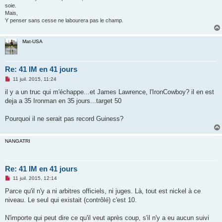
soie.
Mais,
Y penser sans cesse ne labourera pas le champ.
Mat-USA
Re: 41 IM en 41 jours
M
11 juil. 2015, 11:24
e
s
il y a un truc qui m'échappe...et James Lawrence, l'IronCowboy? il en est
s
deja a 35 Ironman en 35 jours...target 50
a
g
e
Pourquoi il ne serait pas record Guiness?
n
o
n
l
NANGATRI
u
Re: 41 IM en 41 jours
M
11 juil. 2015, 12:14
e
s
Parce qu'il n'y a ni arbitres officiels, ni juges. Là, tout est nickel à ce
s
niveau. Le seul qui existait (contrôlé) c'est 10.
a
g
e
N'importe qui peut dire ce qu'il veut après coup, s'il n'y a eu aucun suivi
n