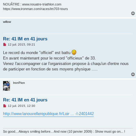
u
NOUÂTRE : www.nouatre-triathlon.com
https://www.ironman.com/races/im703-tours
willow
Re: 41 IM en 41 jours
M
12 juil. 2015, 09:21
e
s
Le record du monde "officiel" est battu
s
En avant maintenant pour le record "officieux" de 33.
a
g
Venez l'accompagner car l'organisation propose à chaqu'un d'entre nous
e
de participer en fonction de ses moyens physique .....
n
o
n
l
IronPion
u
Re: 41 IM en 41 jours
M
12 juil. 2015, 12:30
e
s
http://www.lanouvellerepublique.fr/Loir ... -!-2401442
s
a
g
e
n
So good... Always smiling before... And now (10 janvier 2009) : Show must go on... !
o