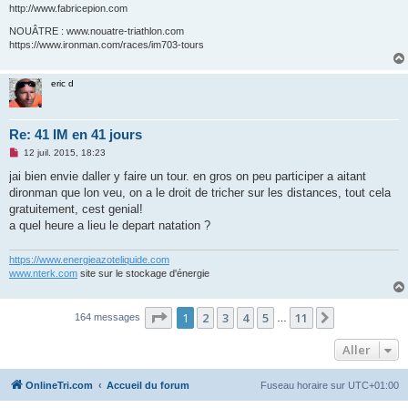
n
http://www.fabricepion.com
l
u
NOUÂTRE : www.nouatre-triathlon.com
https://www.ironman.com/races/im703-tours
eric d
Re: 41 IM en 41 jours
M
12 juil. 2015, 18:23
e
s
jai bien envie daller y faire un tour. en gros on peu participer a aitant
s
dironman que lon veu, on a le droit de tricher sur les distances, tout cela
a
g
gratuitement, cest genial!
e
a quel heure a lieu le depart natation ?
n
o
n
https://www.energieazoteliquide.com
l
u
www.nterk.com
site sur le stockage d'énergie
Page
1
sur
11
1
2
3
4
5
11
Suivant
164 messages
…
Aller
OnlineTri.com
Accueil du forum
Fuseau horaire sur
UTC+01:00