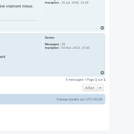
Inscription :
30 juil. 2008, 15:28
eine vraiment mieux.
H
a
u
Zemixx
t
Messages :
28
Inscription :
03 févr. 2013, 15:40
ment
H
a
5 messages • Page
1
sur
1
u
t
Aller
Fuseau horaire sur
UTC+01:00