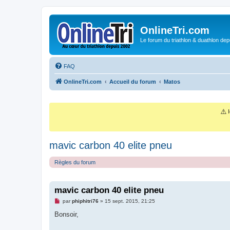
OnlineTri.com
Le forum du triathlon & duathlon dep
FAQ
OnlineTri.com
Accueil du forum
Matos
⚠️
I
mavic carbon 40 elite pneu
Règles du forum
mavic carbon 40 elite pneu
M
par
phiphitri76
»
15 sept. 2015, 21:25
e
s
Bonsoir,
s
a