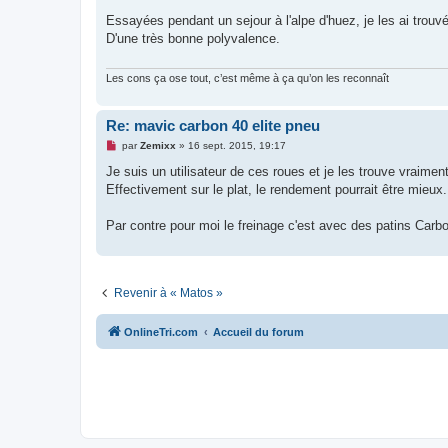
u
e
s
Essayées pendant un sejour à l'alpe d'huez, je les ai trouv
s
D'une très bonne polyvalence.
a
g
e
n
Les cons ça ose tout, c’est même à ça qu’on les reconnaît
o
n
l
Re: mavic carbon 40 elite pneu
u
M
par
Zemixx
»
16 sept. 2015, 19:17
e
s
Je suis un utilisateur de ces roues et je les trouve vraiment
s
Effectivement sur le plat, le rendement pourrait être mieu
a
g
e
Par contre pour moi le freinage c'est avec des patins Carb
n
o
n
l
u
Revenir à « Matos »
OnlineTri.com
Accueil du forum