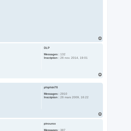
H
a
u
DLP
t
Messages :
132
Inscription :
26 nov. 2014, 19:01
H
a
u
t
phiphitri76
Messages :
2910
Inscription :
26 mars 2009, 16:22
H
a
u
pinouroo
t
Messages :
387