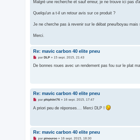
g
Malgré une recherche et sauf erreur, je ne trouve ici pas d'a
e
n
o
Quelqu'un a t-il un retour avis sur ce produit ?
n
l
u
Je ne cherche pas à revenir sur le débat pneu/boyau mais si
Merci.
Re: mavic carbon 40 elite pneu
M
par
DLP
»
15 sept. 2015, 21:43
e
s
De bonnes roues avec un rendement pas fou sur le plat mai
s
a
g
e
n
o
n
Re: mavic carbon 40 elite pneu
l
u
M
par
phiphitri76
»
16 sept. 2015, 17:47
e
s
A priori peu de réponses.... Merci DLP !
s
a
g
e
n
o
Re: mavic carbon 40 elite pneu
n
l
M
par
pinouroo
»
16 sept. 2015, 18:30