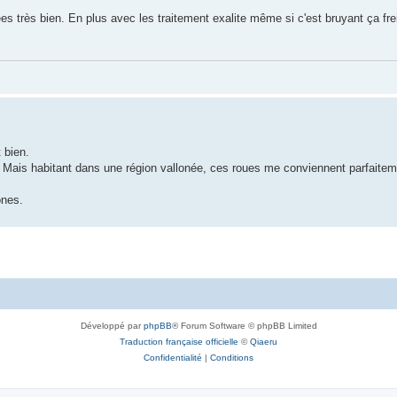
ées très bien. En plus avec les traitement exalite même si c'est bruyant ça fr
 bien.
x. Mais habitant dans une région vallonée, ces roues me conviennent parfaite
ones.
Développé par
phpBB
® Forum Software © phpBB Limited
Traduction française officielle
©
Qiaeru
Confidentialité
|
Conditions