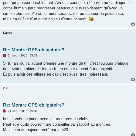
pour progresser durablement. Avec la cadence, et le rythme cardiaque le
corps humain peut progresser beaucoup plus rapidement qu'avec un
simple chronos. Après le must serai d'avoir un capteur de puissance,
mais ça relève d'un autre niveau d'entrainement.
Kayou
Re: Montre GPS obligatoire?
M
24 sept. 2015, 15:33
e
s
Si tu fais du tri, autant prendre une montre de tri, c'est toujours pratique
s
de savoir combien de temps tu en es par rapport à ton objectif.
a
g
Et puis avoir des allures en cap c'est aussi très intéressant.
e
n
o
jr28
n
l
u
Re: Montre GPS obligatoire?
M
24 sept. 2015, 15:36
e
s
bon je vais en parler avec les membres du clubs.
s
Peut être qu'ils pourront me conseiller par rapport au montres.
a
g
Mais je suis toujours tenté par la 520
e