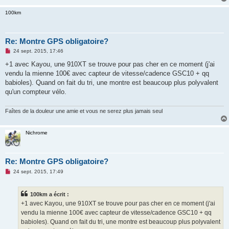
n
o
100km
n
l
u
Re: Montre GPS obligatoire?
M
24 sept. 2015, 17:46
e
s
+1 avec Kayou, une 910XT se trouve pour pas cher en ce moment (j'ai
s
vendu la mienne 100€ avec capteur de vitesse/cadence GSC10 + qq
a
g
babioles). Quand on fait du tri, une montre est beaucoup plus polyvalent
e
qu'un compteur vélo.
n
o
n
Faîtes de la douleur une amie et vous ne serez plus jamais seul
l
u
Nichrome
Re: Montre GPS obligatoire?
M
24 sept. 2015, 17:49
e
s
s
100km a écrit :
a
g
+1 avec Kayou, une 910XT se trouve pour pas cher en ce moment (j'ai
e
vendu la mienne 100€ avec capteur de vitesse/cadence GSC10 + qq
n
o
babioles). Quand on fait du tri, une montre est beaucoup plus polyvalent
n