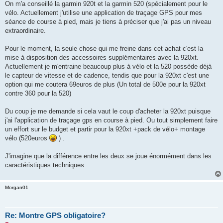
g
On m'a conseillé la garmin 920t et la garmin 520 (spécialement pour le
e
vélo. Actuellement j'utilise une application de traçage GPS pour mes
n
o
séance de course à pied, mais je tiens à préciser que j'ai pas un niveau
n
extraordinaire.
l
u
Pour le moment, la seule chose qui me freine dans cet achat c'est la
mise à disposition des accessoires supplémentaires avec la 920xt.
Actuellement je m'entraine beaucoup plus à vélo et la 520 possède déjà
le capteur de vitesse et de cadence, tendis que pour la 920xt c'est une
option qui me coutera 69euros de plus (Un total de 500e pour la 920xt
contre 360 pour la 520)
Du coup je me demande si cela vaut le coup d'acheter la 920xt puisque
j'ai l'application de traçage gps en course à pied. Ou tout simplement faire
un effort sur le budget et partir pour la 920xt +pack de vélo+ montage
vélo (520euros
) .
J'imagine que la différence entre les deux se joue énormément dans les
caractéristiques techniques.
Morgan01
Re: Montre GPS obligatoire?