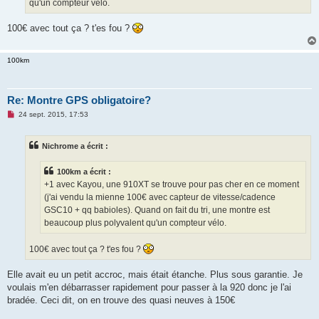
qu'un compteur vélo.
l
u
100€ avec tout ça ? t'es fou ?
100km
Re: Montre GPS obligatoire?
M
24 sept. 2015, 17:53
e
s
s
Nichrome a écrit :
a
g
e
100km a écrit :
n
o
+1 avec Kayou, une 910XT se trouve pour pas cher en ce moment
n
(j'ai vendu la mienne 100€ avec capteur de vitesse/cadence
l
u
GSC10 + qq babioles). Quand on fait du tri, une montre est
beaucoup plus polyvalent qu'un compteur vélo.
100€ avec tout ça ? t'es fou ?
Elle avait eu un petit accroc, mais était étanche. Plus sous garantie. Je
voulais m'en débarrasser rapidement pour passer à la 920 donc je l'ai
bradée. Ceci dit, on en trouve des quasi neuves à 150€