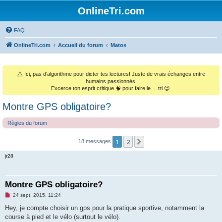
OnlineTri.com
FAQ
OnlineTri.com
Accueil du forum
Matos
⚠️
Ici, pas d'algorithme pour dicter tes lectures! Juste de vrais échanges entre
humains passionnés.
Excerce ton esprit critique 🧠 pour faire le ... tri 😉.
Montre GPS obligatoire?
Règles du forum
1
2
Suivant
18 messages
jr28
Montre GPS obligatoire?
M
24 sept. 2015, 11:24
e
s
Hey, je compte choisir un gps pour la pratique sportive, notamment la
s
course à pied et le vélo (surtout le vélo).
a