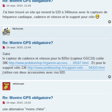
Re: Montre GPS obligatoire?
M
24 sept. 2015, 12:26
e
s
J'ai bien trouvé un site qui revend la 520 à 340euros avec le capteurs de
s
fréquence cardiaque, cadence et vitesse et le support pour vélo
a
g
e
n
Nichrome
o
n
l
u
Re: Montre GPS obligatoire?
M
24 sept. 2015, 12:44
e
s
Salut
s
le capteur de cadence et vitesse pour la 920xt (capteur GSC10) coûte
a
g
39€
http://www.probikeshop.fr/garmin-access ... 18167.html
. Et pour le
e
support vélo 13€
http://www.probikeshop.fr/support-velo- ... 04310.html
n
o
j'utilise ces deux accessoires avec ma 920.
n
l
u
sebsoupe
Re: Montre GPS obligatoire?
M
24 sept. 2015, 13:02
e
s
une alternative "moins chère" :
s