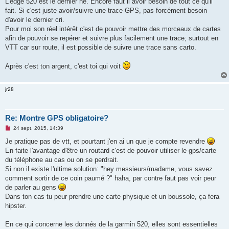
L'edge 520 est le dernier né. Encore faut il avoir besoin de tout ce qu'il
n
o
fait. Si c'est juste avoir/suivre une trace GPS, pas forcément besoin
n
d'avoir le dernier cri.
l
u
Pour moi son réel intérêt c'est de pouvoir mettre des morceaux de cartes
afin de pouvoir se repérer et suivre plus facilement une trace; surtout en
VTT car sur route, il est possible de suivre une trace sans carto.
Après c'est ton argent, c'est toi qui voit
jr28
Re: Montre GPS obligatoire?
M
24 sept. 2015, 14:39
e
s
Je pratique pas de vtt, et pourtant j'en ai un que je compte revendre
s
En faite l'avantage d'être un routard c'est de pouvoir utiliser le gps/carte
a
g
du téléphone au cas ou on se perdrait.
e
Si non il existe l'ultime solution: "hey messieurs/madame, vous savez
n
o
comment sortir de ce coin paumé ?" haha, par contre faut pas voir peur
n
de parler au gens
l
u
Dans ton cas tu peur prendre une carte physique et un boussole, ça fera
hipster.
En ce qui concerne les donnés de la garmin 520, elles sont essentielles