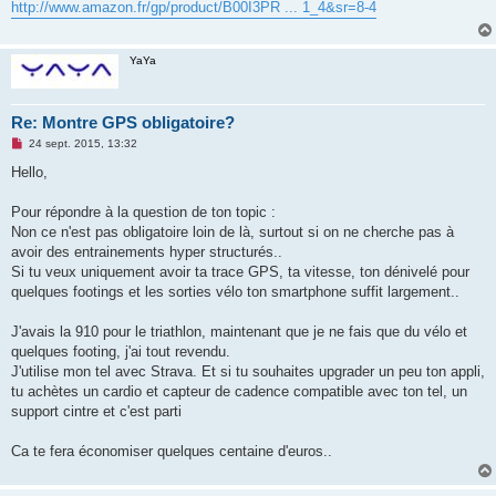
http://www.amazon.fr/gp/product/B00I3PR ... 1_4&sr=8-4
a
g
e
n
YaYa
o
n
l
u
Re: Montre GPS obligatoire?
M
24 sept. 2015, 13:32
e
s
Hello,
s
a
g
Pour répondre à la question de ton topic :
e
Non ce n'est pas obligatoire loin de là, surtout si on ne cherche pas à
n
o
avoir des entrainements hyper structurés..
n
Si tu veux uniquement avoir ta trace GPS, ta vitesse, ton dénivelé pour
l
u
quelques footings et les sorties vélo ton smartphone suffit largement..
J'avais la 910 pour le triathlon, maintenant que je ne fais que du vélo et
quelques footing, j'ai tout revendu.
J'utilise mon tel avec Strava. Et si tu souhaites upgrader un peu ton appli,
tu achètes un cardio et capteur de cadence compatible avec ton tel, un
support cintre et c'est parti
Ca te fera économiser quelques centaine d'euros..