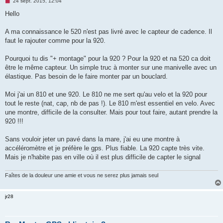
M
24 sept. 2015, 12:04
e
s
Hello
s
a
g
A ma connaissance le 520 n'est pas livré avec le capteur de cadence. Il
e
faut le rajouter comme pour la 920.
n
o
n
Pourquoi tu dis "+ montage" pour la 920 ? Pour la 920 et na 520 ca doit
l
u
être le même capteur. Un simple truc à monter sur une manivelle avec un
élastique. Pas besoin de le faire monter par un bouclard.
Moi j'ai un 810 et une 920. Le 810 ne me sert qu'au velo et la 920 pour
tout le reste (nat, cap, nb de pas !). Le 810 m'est essentiel en velo. Avec
une montre, difficile de la consulter. Mais pour tout faire, autant prendre la
920 !!!
Sans vouloir jeter un pavé dans la mare, j'ai eu une montre à
accéléromètre et je préfère le gps. Plus fiable. La 920 capte très vite.
Mais je n'habite pas en ville où il est plus difficile de capter le signal
Faîtes de la douleur une amie et vous ne serez plus jamais seul
jr28