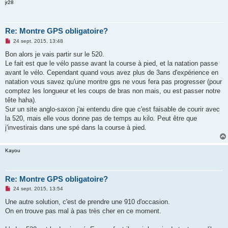
jr28
Re: Montre GPS obligatoire?
M
24 sept. 2015, 13:48
e
s
Bon alors je vais partir sur le 520.
s
Le fait est que le vélo passe avant la course à pied, et la natation passe
a
g
avant le vélo. Cependant quand vous avez plus de 3ans d'expérience en
e
natation vous savez qu'une montre gps ne vous fera pas progresser (pour
n
o
comptez les longueur et les coups de bras non mais, ou est passer notre
n
tête haha).
l
u
Sur un site anglo-saxon j'ai entendu dire que c'est faisable de courir avec
la 520, mais elle vous donne pas de temps au kilo. Peut être que
j'investirais dans une spé dans la course à pied.
Kayou
Re: Montre GPS obligatoire?
M
24 sept. 2015, 13:54
e
s
Une autre solution, c'est de prendre une 910 d'occasion.
s
On en trouve pas mal à pas très cher en ce moment.
a
g
e