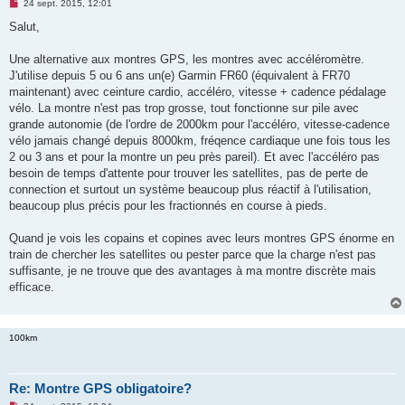
M
24 sept. 2015, 12:01
e
s
Salut,
s
a
g
Une alternative aux montres GPS, les montres avec accéléromètre.
e
J'utilise depuis 5 ou 6 ans un(e) Garmin FR60 (équivalent à FR70
n
o
maintenant) avec ceinture cardio, accéléro, vitesse + cadence pédalage
n
vélo. La montre n'est pas trop grosse, tout fonctionne sur pile avec
l
u
grande autonomie (de l'ordre de 2000km pour l'accéléro, vitesse-cadence
vélo jamais changé depuis 8000km, fréqence cardiaque une fois tous les
2 ou 3 ans et pour la montre un peu près pareil). Et avec l'accéléro pas
besoin de temps d'attente pour trouver les satellites, pas de perte de
connection et surtout un système beaucoup plus réactif à l'utilisation,
beaucoup plus précis pour les fractionnés en course à pieds.
Quand je vois les copains et copines avec leurs montres GPS énorme en
train de chercher les satellites ou pester parce que la charge n'est pas
suffisante, je ne trouve que des avantages à ma montre discrète mais
efficace.
100km
Re: Montre GPS obligatoire?