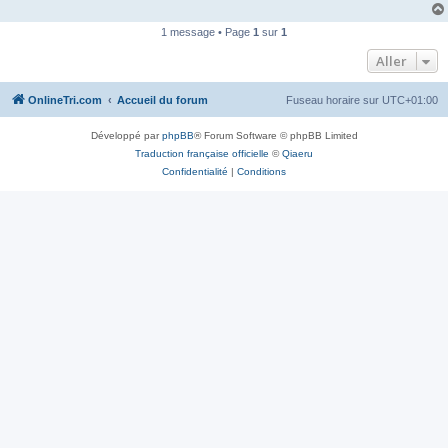
n
o
1 message • Page
1
sur
1
n
l
Aller
u
OnlineTri.com
Accueil du forum
Fuseau horaire sur
UTC+01:00
Développé par
phpBB
® Forum Software © phpBB Limited
Traduction française officielle
©
Qiaeru
Confidentialité
|
Conditions