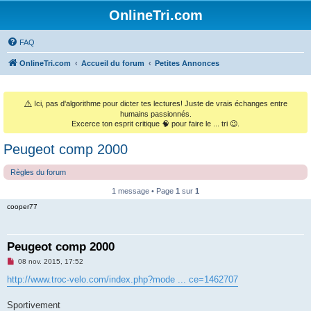
OnlineTri.com
FAQ
OnlineTri.com
Accueil du forum
Petites Annonces
⚠️
Ici, pas d'algorithme pour dicter tes lectures! Juste de vrais échanges entre
humains passionnés.
Excerce ton esprit critique 🧠 pour faire le ... tri 😉.
Peugeot comp 2000
Règles du forum
1 message • Page
1
sur
1
cooper77
Peugeot comp 2000
M
08 nov. 2015, 17:52
e
s
http://www.troc-velo.com/index.php?mode ... ce=1462707
s
a
g
Sportivement
e