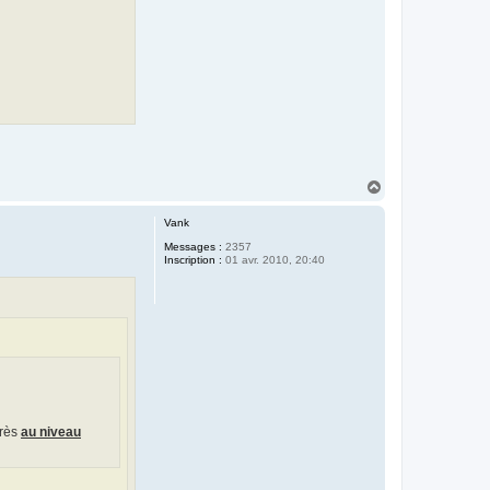
H
a
u
Vank
t
Messages :
2357
Inscription :
01 avr. 2010, 20:40
près
au niveau