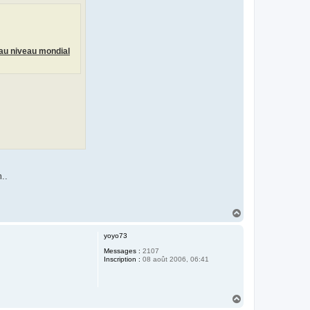
au niveau mondial
..
H
a
u
yoyo73
t
Messages :
2107
Inscription :
08 août 2006, 06:41
H
a