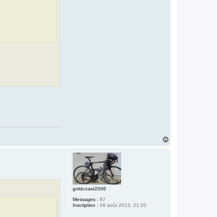
H
a
u
t
goldcoast2006
Messages :
87
Inscription :
06 août 2013, 21:20