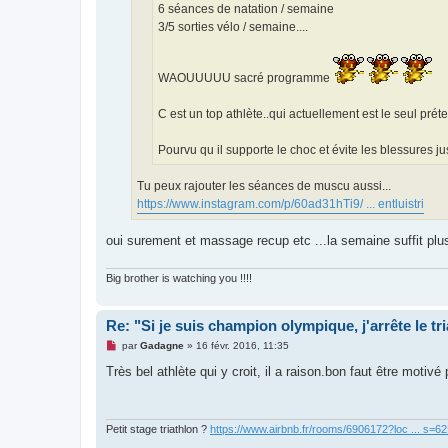
6 séances de natation / semaine
l
u
3/5 sorties vélo / semaine....
WAOUUUUU sacré programme
C est un top athlète..qui actuellement est le seul pré
Pourvu qu il supporte le choc et évite les blessures jus
Tu peux rajouter les séances de muscu aussi...
https://www.instagram.com/p/60ad31hTi9/ ... entluistri
oui surement et massage recup etc ...la semaine suffit plus
Big brother is watching you !!!!
Re: "Si je suis champion olympique, j'arrête le tr
M
par
Gadagne
»
16 févr. 2016, 11:35
e
s
Très bel athlète qui y croit, il a raison.bon faut être mot
s
a
g
e
n
Petit stage triathlon ?
https://www.airbnb.fr/rooms/6906172?loc ... s=
o