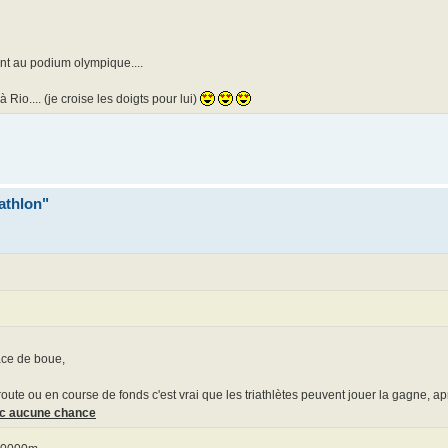
ant au podium olympique....
 Rio.... (je croise les doigts pour lui)
iathlon"
race de boue,
oute ou en course de fonds c'est vrai que les triathlètes peuvent jouer la gagne, a
nc aucune chance