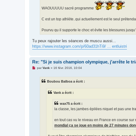
u
WAOUUUUU sacré programme
C est un top athlète..qui actuellement est le seul prétend
Pourvu qu il supporte le choc et évite les blessures jusqu’à
Tu peux rajouter les séances de muscu aussi...
https://www.instagram.com/p/60ad31hTi9/ ... entluistri
Re: "Si je suis champion olympique, j'arrête le tr
M
par
Vank
»
16 févr. 2016, 10:04
e
s
s
Boubou Balboa a écrit :
a
g
e
Vank a écrit :
n
o
n
wax75 a écrit :
l
u
la classe, les jambes épilées niquel et pas une t
en tout cas vu le niveau en France en course sur r
mondial ça se joue en moins de 27 minutes do