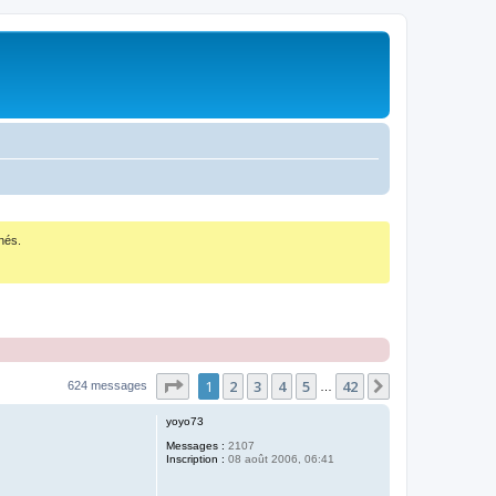
nés.
Page
1
sur
42
1
2
3
4
5
42
Suivant
624 messages
…
yoyo73
Messages :
2107
Inscription :
08 août 2006, 06:41