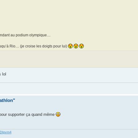
tendant au podium olympique....
qu’à Rio.... (je croise les doigts pour lui)
 lol
iathlon"
ivé pour supporter ça quand même
62DIpvm4