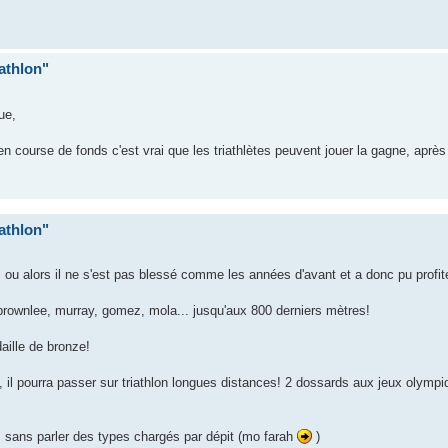
iathlon"
ue,
n course de fonds c'est vrai que les triathlètes peuvent jouer la gagne, aprè
iathlon"
s, ou alors il ne s'est pas blessé comme les années d'avant et a donc pu profit
 brownlee, murray, gomez, mola... jusqu'aux 800 derniers mètres!
aille de bronze!
, il pourra passer sur triathlon longues distances! 2 dossards aux jeux olympi
.. sans parler des types chargés par dépit (mo farah
)