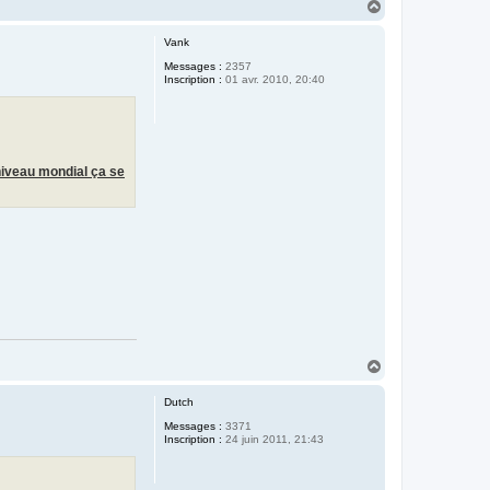
H
a
u
Vank
t
Messages :
2357
Inscription :
01 avr. 2010, 20:40
niveau mondial ça se
H
a
u
Dutch
t
Messages :
3371
Inscription :
24 juin 2011, 21:43