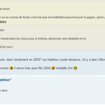
 de boue,
e ou en course de fonds c'est vrai que les triathlètes peuvent jouer la gagne, après
hance
00m.
 serait dans les clous pour, à minima, décrocher une médaille en tri.
28'32 non?
rivée, donc facilement en 28'50" sur triathlon courte distance, s'il y a bien 10km
lessures
il arrive frais pour Rio 2016
médaille d'or
iathlon"
n plus.