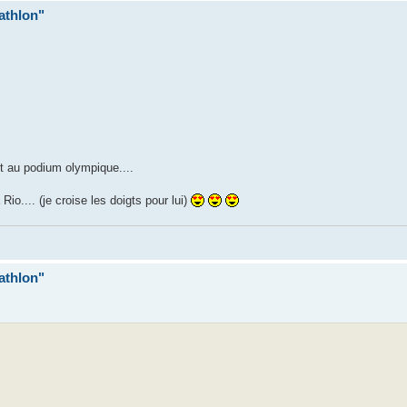
iathlon"
nt au podium olympique....
Rio.... (je croise les doigts pour lui)
iathlon"