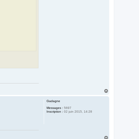
H
a
u
Gadagne
t
Messages :
5697
Inscription :
02 juin 2015, 14:28
H