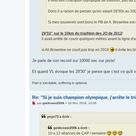
Il veut être champion olympique de triathlon, pas du
Donc il a raison de penser qu'en valant 28'30s au 1000
Si mes souvenirs sont bons le PB de A. Brownlee est
29'02" sur le 10km du triathlon des JO de 2012
!
il avait arrêté de courir quelques mètres avant la ligne d'a
si Ali Brownlee ne court pas trop en 2016
il évite les 
Je parle de son record sur 10000 sec sur piste!
Et quand VL évoque les 28'30" je pense que c'est ce qu'il 
Pain is inevitable, suffering is optional.
Re: "Si je suis champion olympique, j'arrête le tr
M
par
goldcoast2006
»
16 févr. 2016, 10:06
e
s
s
yoyo73 a écrit :
a
g
e
goldcoast2006 a écrit :
n
o
10 a 12 séances de CAP / semaine
n