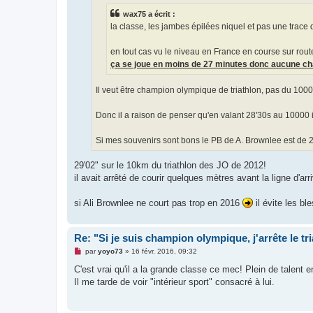
e
wax75 a écrit :
n
o
la classe, les jambes épilées niquel et pas une trace
n
l
u
en tout cas vu le niveau en France en course sur rout
ça se joue en moins de 27 minutes donc aucune c
Il veut être champion olympique de triathlon, pas du 100
Donc il a raison de penser qu'en valant 28'30s au 10000 il
Si mes souvenirs sont bons le PB de A. Brownlee est de 
29'02" sur le 10km du triathlon des JO de 2012!
il avait arrêté de courir quelques mètres avant la ligne d'ar
si Ali Brownlee ne court pas trop en 2016
il évite les b
Re: "Si je suis champion olympique, j'arrête le tr
M
par
yoyo73
»
16 févr. 2016, 09:32
e
s
C'est vrai qu'il a la grande classe ce mec! Plein de talent e
s
Il me tarde de voir "intérieur sport" consacré à lui.
a
g
e
n