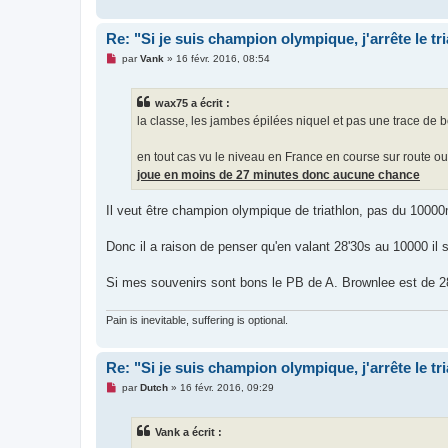
Re: "Si je suis champion olympique, j'arrête le tr
M
par
Vank
»
16 févr. 2016, 08:54
e
s
s
wax75 a écrit :
a
g
la classe, les jambes épilées niquel et pas une trace de 
e
n
o
en tout cas vu le niveau en France en course sur route ou
n
joue en moins de 27 minutes donc aucune chance
l
u
Il veut être champion olympique de triathlon, pas du 1000
Donc il a raison de penser qu'en valant 28'30s au 10000 il 
Si mes souvenirs sont bons le PB de A. Brownlee est de 2
Pain is inevitable, suffering is optional.
Re: "Si je suis champion olympique, j'arrête le tr
M
par
Dutch
»
16 févr. 2016, 09:29
e
s
s
Vank a écrit :
a
g