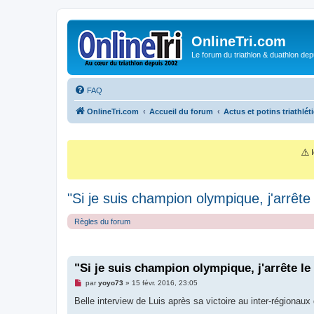
OnlineTri.com
Le forum du triathlon & duathlon dep
FAQ
OnlineTri.com
Accueil du forum
Actus et potins triathlét
⚠️
I
"Si je suis champion olympique, j'arrête l
Règles du forum
"Si je suis champion olympique, j'arrête le 
M
par
yoyo73
»
15 févr. 2016, 23:05
e
s
Belle interview de Luis après sa victoire au inter-régionaux
s