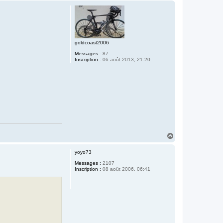
u
t
goldcoast2006
Messages :
87
Inscription :
06 août 2013, 21:20
H
a
u
yoyo73
t
Messages :
2107
Inscription :
08 août 2006, 06:41