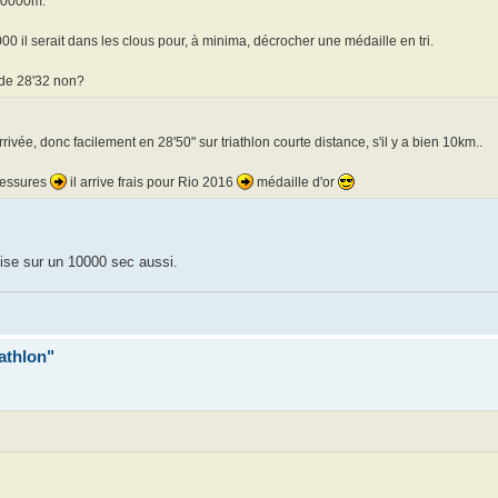
 10000m.
0 il serait dans les clous pour, à minima, décrocher une médaille en tri.
 de 28'32 non?
rrivée, donc facilement en 28'50" sur triathlon courte distance, s'il y a bien 10km..
blessures
il arrive frais pour Rio 2016
médaille d'or
vise sur un 10000 sec aussi.
iathlon"