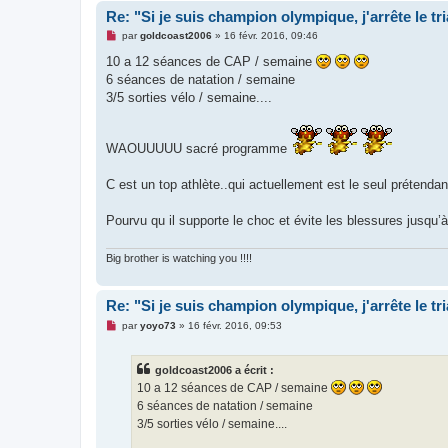
o
Re: "Si je suis champion olympique, j'arrête le tr
n
l
M
par
goldcoast2006
»
16 févr. 2016, 09:46
u
e
s
10 a 12 séances de CAP / semaine
s
6 séances de natation / semaine
a
g
3/5 sorties vélo / semaine....
e
n
o
n
WAOUUUUU sacré programme
l
u
C est un top athlète..qui actuellement est le seul prétenda
Pourvu qu il supporte le choc et évite les blessures jusqu’à 
Big brother is watching you !!!!
Re: "Si je suis champion olympique, j'arrête le tr
M
par
yoyo73
»
16 févr. 2016, 09:53
e
s
s
goldcoast2006 a écrit :
a
g
10 a 12 séances de CAP / semaine
e
6 séances de natation / semaine
n
o
3/5 sorties vélo / semaine....
n
l