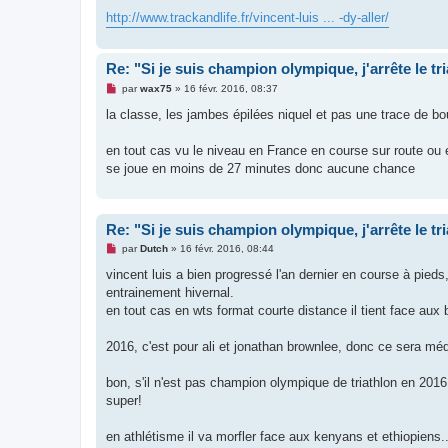
a
g
http://www.trackandlife.fr/vincent-luis ... -dy-aller/
e
n
o
n
Re: "Si je suis champion olympique, j'arrête le tr
l
u
M
par
wax75
»
16 févr. 2016, 08:37
e
s
la classe, les jambes épilées niquel et pas une trace de bo
s
a
g
en tout cas vu le niveau en France en course sur route ou e
e
se joue en moins de 27 minutes donc aucune chance
n
o
n
l
u
Re: "Si je suis champion olympique, j'arrête le tr
M
par
Dutch
»
16 févr. 2016, 08:44
e
s
vincent luis a bien progressé l'an dernier en course à pied
s
entrainement hivernal.
a
g
en tout cas en wts format courte distance il tient face aux
e
n
o
2016, c'est pour ali et jonathan brownlee, donc ce sera méd
n
l
u
bon, s'il n'est pas champion olympique de triathlon en 2016
super!
en athlétisme il va morfler face aux kenyans et ethiopiens