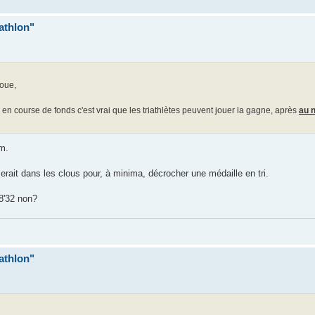
iathlon"
boue,
 en course de fonds c'est vrai que les triathlètes peuvent jouer la gagne, après
au 
0m.
serait dans les clous pour, à minima, décrocher une médaille en tri.
8'32 non?
iathlon"