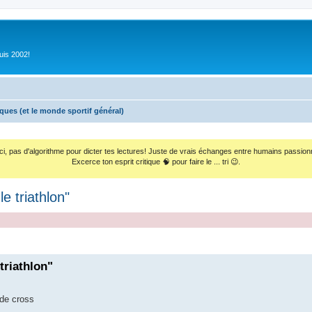
uis 2002!
iques (et le monde sportif général)
ci, pas d'algorithme pour dicter tes lectures! Juste de vrais échanges entre humains passion
Excerce ton esprit critique 🧠 pour faire le ... tri 😉.
e triathlon"
triathlon"
 de cross