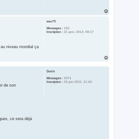
H
a
u
wax75
t
Messages :
102
Inscription :
21 janv. 2013, 09:17
s au niveau mondial ça
H
a
u
t
Dutch
Messages :
3371
Inscription :
24 juin 2011, 21:43
er de son
ques, ce sera déjà