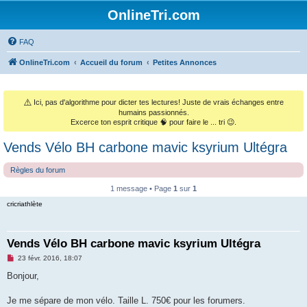
OnlineTri.com
FAQ
OnlineTri.com
Accueil du forum
Petites Annonces
⚠️
Ici, pas d'algorithme pour dicter tes lectures! Juste de vrais échanges entre
humains passionnés.
Excerce ton esprit critique 🧠 pour faire le ... tri 😉.
Vends Vélo BH carbone mavic ksyrium Ultégra
Règles du forum
1 message • Page
1
sur
1
cricriathlète
Vends Vélo BH carbone mavic ksyrium Ultégra
M
23 févr. 2016, 18:07
e
s
Bonjour,
s
a
g
Je me sépare de mon vélo. Taille L. 750€ pour les forumers.
e