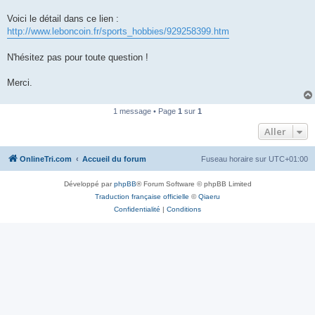
n
o
Voici le détail dans ce lien :
n
http://www.leboncoin.fr/sports_hobbies/929258399.htm
l
u
N'hésitez pas pour toute question !
Merci.
1 message • Page
1
sur
1
Aller
OnlineTri.com
Accueil du forum
Fuseau horaire sur
UTC+01:00
Développé par
phpBB
® Forum Software © phpBB Limited
Traduction française officielle
©
Qiaeru
Confidentialité
|
Conditions