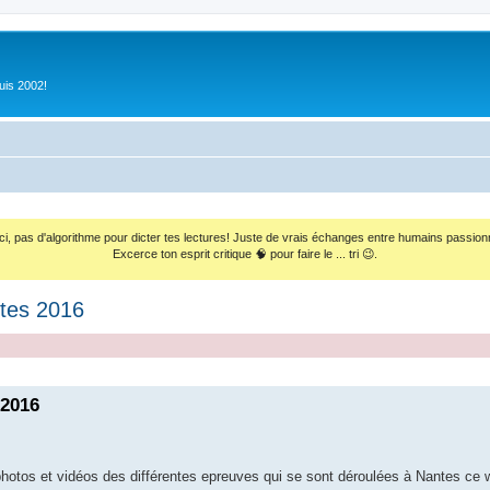
uis 2002!
ci, pas d'algorithme pour dicter tes lectures! Juste de vrais échanges entre humains passion
Excerce ton esprit critique 🧠 pour faire le ... tri 😉.
ntes 2016
 2016
 photos et vidéos des différentes epreuves qui se sont déroulées à Nantes ce 