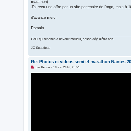
g
marathon)
e
J'ai recu une offre par un site partenaire de l'orga, mais à 10
n
o
n
d'avance merci
l
u
Romain
Celui qui renonce à devenir meilleur, cesse déjà d'être bon.
JC Suaudeau
Re: Photos et videos semi et marathon Nantes 2
M
par
Kenzo
»
18 avr. 2016, 20:51
e
s
s
a
g
e
n
o
n
l
u