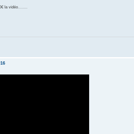
€ la vidéo........
016