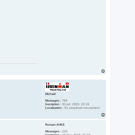
H
a
u
t
Michaël
Messages :
784
Inscription :
30 juil. 2003, 22:19
Localisation :
En perpétuel mouvement
H
a
u
Romain AHEE
t
Messages :
226
Inscription :
28 févr. 2015, 21:33