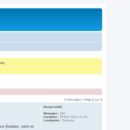
nés.
4 messages • Page
1
sur
1
Romain AHEE
Messages :
226
Inscription :
28 févr. 2015, 21:33
Localisation :
Toulouse
w-e (foulées, semi et