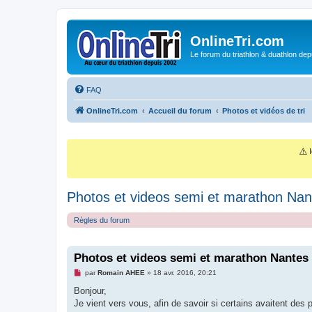
OnlineTri.com
Le forum du triathlon & duathlon dep
FAQ
OnlineTri.com
Accueil du forum
Photos et vidéos de tri
⚠️
I
Photos et videos semi et marathon Na
Règles du forum
Photos et videos semi et marathon Nantes
M
par
Romain AHEE
»
18 avr. 2016, 20:21
e
s
Bonjour,
s
Je vient vers vous, afin de savoir si certains avaitent des
a