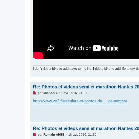
I don't ride a bike to add days to my life. I ride a bike to add life to my da
Re: Photos et videos semi et marathon Nantes 2
M
par
Michaël
»
18 avr. 2016, 21:21
e
s
http://www.vo2.fr/resulats-et-photos-du ... de-nantes/
s
a
g
e
n
o
n
Re: Photos et videos semi et marathon Nantes 2
l
u
M
par
Romain AHEE
»
18 avr. 2016, 21:35
e