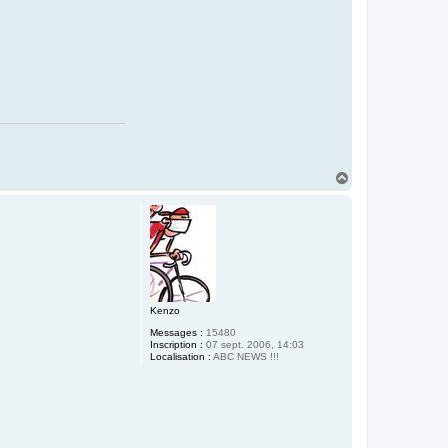
H
a
u
t
Kenzo
Messages :
15480
Inscription :
07 sept. 2006, 14:03
Localisation :
ABC NEWS !!!