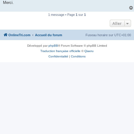
Merci.
n
o
n
l
1 message • Page
1
sur
1
u
Aller
OnlineTri.com
Accueil du forum
Fuseau horaire sur
UTC+01:00
Développé par
phpBB
® Forum Software © phpBB Limited
Traduction française officielle
©
Qiaeru
Confidentialité
|
Conditions