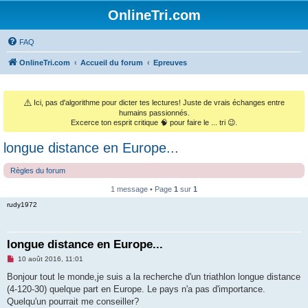
OnlineTri.com
FAQ
OnlineTri.com
Accueil du forum
Epreuves
⚠️
Ici, pas d'algorithme pour dicter tes lectures! Juste de vrais échanges entre
humains passionnés.
Excerce ton esprit critique 🧠 pour faire le ... tri 😉.
longue distance en Europe...
Règles du forum
1 message • Page
1
sur
1
rudy1972
longue distance en Europe...
M
10 août 2016, 11:01
e
s
Bonjour tout le monde,je suis a la recherche d'un triathlon longue distance
s
(4-120-30) quelque part en Europe. Le pays n'a pas d'importance.
a
g
Quelqu'un pourrait me conseiller?
e