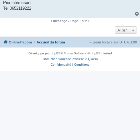
Prix intéressant
n
o
Tel 0652119222
n
l
u
1 message • Page
1
sur
1
Aller
OnlineTri.com
Accueil du forum
Fuseau horaire sur
UTC+01:00
Développé par
phpBB
® Forum Software © phpBB Limited
Traduction française officielle
©
Qiaeru
Confidentialité
|
Conditions