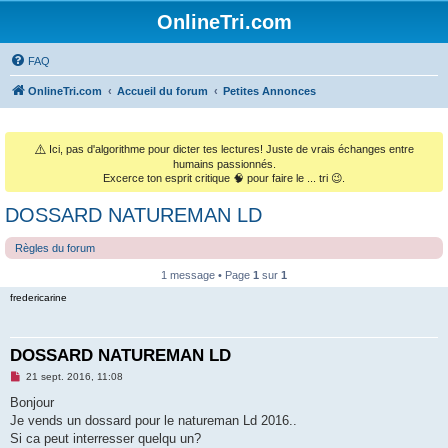
OnlineTri.com
FAQ
OnlineTri.com
Accueil du forum
Petites Annonces
⚠️
Ici, pas d'algorithme pour dicter tes lectures! Juste de vrais échanges entre
humains passionnés.
Excerce ton esprit critique 🧠 pour faire le ... tri 😉.
DOSSARD NATUREMAN LD
Règles du forum
1 message • Page
1
sur
1
fredericarine
DOSSARD NATUREMAN LD
M
21 sept. 2016, 11:08
e
s
Bonjour
s
Je vends un dossard pour le natureman Ld 2016..
a
g
Si ca peut interresser quelqu un?
e