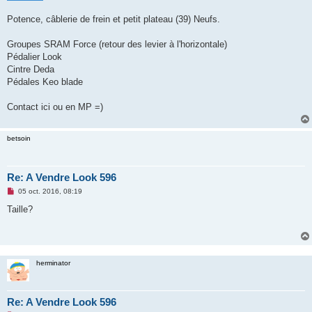
n
o
Potence, câblerie de frein et petit plateau (39) Neufs.
n
l
u
Groupes SRAM Force (retour des levier à l'horizontale)
Pédalier Look
Cintre Deda
Pédales Keo blade
Contact ici ou en MP =)
betsoin
Re: A Vendre Look 596
M
05 oct. 2016, 08:19
e
s
Taille?
s
a
g
e
n
o
herminator
n
l
u
Re: A Vendre Look 596