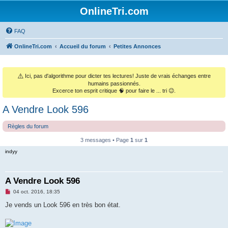
OnlineTri.com
FAQ
OnlineTri.com
Accueil du forum
Petites Annonces
⚠️
Ici, pas d'algorithme pour dicter tes lectures! Juste de vrais échanges entre
humains passionnés.
Excerce ton esprit critique 🧠 pour faire le ... tri 😉.
A Vendre Look 596
Règles du forum
3 messages • Page
1
sur
1
indyy
A Vendre Look 596
M
04 oct. 2016, 18:35
e
s
Je vends un Look 596 en très bon état.
s
a
g
e