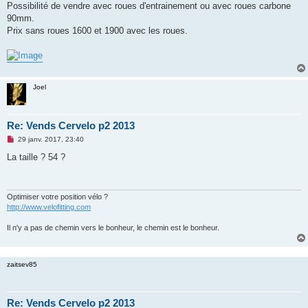
Possibilité de vendre avec roues d'entrainement ou avec roues carbone
n
o
90mm.
n
Prix sans roues 1600 et 1900 avec les roues.
l
u
Joel
Re: Vends Cervelo p2 2013
M
29 janv. 2017, 23:40
e
s
La taille ? 54 ?
s
a
g
e
n
Optimiser votre position vélo ?
o
http://www.velofitting.com
n
l
Il n'y a pas de chemin vers le bonheur, le chemin est le bonheur.
u
zaitsev85
Re: Vends Cervelo p2 2013