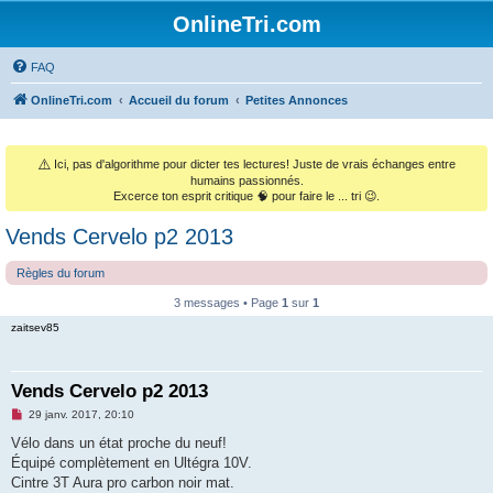
OnlineTri.com
FAQ
OnlineTri.com
Accueil du forum
Petites Annonces
⚠️
Ici, pas d'algorithme pour dicter tes lectures! Juste de vrais échanges entre
humains passionnés.
Excerce ton esprit critique 🧠 pour faire le ... tri 😉.
Vends Cervelo p2 2013
Règles du forum
3 messages • Page
1
sur
1
zaitsev85
Vends Cervelo p2 2013
M
29 janv. 2017, 20:10
e
s
Vélo dans un état proche du neuf!
s
Équipé complètement en Ultégra 10V.
a
g
Cintre 3T Aura pro carbon noir mat.
e