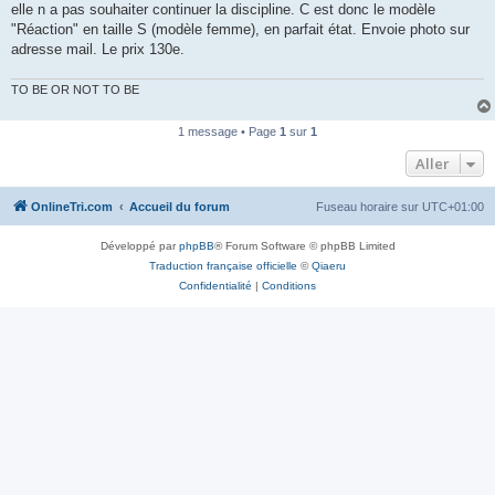
elle n a pas souhaiter continuer la discipline. C est donc le modèle
n
o
"Réaction" en taille S (modèle femme), en parfait état. Envoie photo sur
n
adresse mail. Le prix 130e.
l
u
TO BE OR NOT TO BE
1 message • Page
1
sur
1
Aller
OnlineTri.com
Accueil du forum
Fuseau horaire sur
UTC+01:00
Développé par
phpBB
® Forum Software © phpBB Limited
Traduction française officielle
©
Qiaeru
Confidentialité
|
Conditions