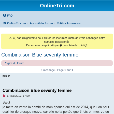
OnlineTri.com
FAQ
OnlineTri.com
Accueil du forum
Petites Annonces
⚠️
Ici, pas d'algorithme pour dicter tes lectures! Juste de vrais échanges entre
humains passionnés.
Excerce ton esprit critique 🧠 pour faire le ... tri 😉.
Combinaison Blue seventy femme
Règles du forum
1 message • Page
1
sur
1
iron cri
Combinaison Blue seventy femme
M
17 mai 2017, 17:39
e
s
Salut
s
je mets en vente la combi de mon épouse qui est de 2014, que l on peut
a
g
qualifier de presque neuve, car elle ne la portée que 3 fois en mer, vu qu
e