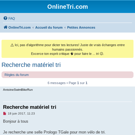
OnlineTri.com
FAQ
OnlineTri.com
Accueil du forum
Petites Annonces
⚠️
Ici, pas d'algorithme pour dicter tes lectures! Juste de vrais échanges entre
humains passionnés.
Excerce ton esprit critique 🧠 pour faire le ... tri 😉.
Recherche matériel tri
Règles du forum
6 messages • Page
1
sur
1
AntoineSwimBikeRun
Recherche matériel tri
M
18 juin 2017, 11:23
e
s
Bonjour à tous
s
a
g
Je recherche une selle Prologo TGale pour mon vélo de tri.
e