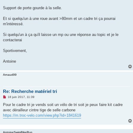
n
o
Support de porte gourde à la selle.
n
l
u
Et si quelqu'un à une roue avant >80mm et un cadre tri ça pourrai
m'intéressé.
Si quelqu'un à ça qu'il laisse un mp ou une réponse au topic et je le
contacterai
Sportivement,
Antoine
Arnaud99
Re: Recherche matériel tri
M
18 juin 2017, 11:39
e
s
Pour le cadre tri je vends soit un vélo de tri soit je peux faire kit cadre
s
avec dérailleur cintre tige de selle carbone
a
g
https://m.troc-velo.com/view.php?id=1841619
e
n
o
n
AntoineSwimBikeRun
l