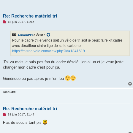
u
Re: Recherche matériel tri
M
18 juin 2017, 11:45
e
s
s
Arnaud99
a écrit :
a
g
Pour le cadre tri je vends soit un vélo de tri soit je peux faire kit cadre
e
avec dérailleur cintre tige de selle carbone
n
o
https://m.troc-velo.com/view.php?id=1841619
n
l
u
J'ai vu mais je suis pas fan du cadre désolé, j'en ai un et je veux juste
changer mon cadre c'est pour ça.
Générique ou pas après je m'en fou
Arnaud99
Re: Recherche matériel tri
M
18 juin 2017, 11:47
e
s
Pas de soucis tant pis
s
a
g