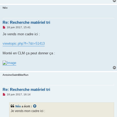
e
n
Néo
o
n
l
u
Re: Recherche matériel tri
M
18 juin 2017, 15:41
e
s
Je vends mon cadre ici :
s
a
g
viewtopic.php?f=7&t=51413
e
n
o
Monté en CLM ça peut donner ça :
n
l
u
AntoineSwimBikeRun
Re: Recherche matériel tri
M
18 juin 2017, 16:14
e
s
s
Néo
a écrit :
a
g
Je vends mon cadre ici :
e
n