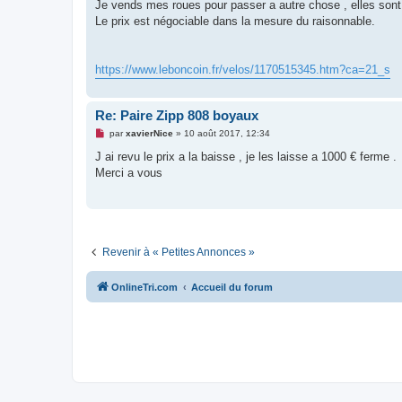
g
Je vends mes roues pour passer a autre chose , elles sont 
e
Le prix est négociable dans la mesure du raisonnable.
n
o
n
l
u
https://www.leboncoin.fr/velos/1170515345.htm?ca=21_s
Re: Paire Zipp 808 boyaux
M
par
xavierNice
»
10 août 2017, 12:34
e
s
J ai revu le prix a la baisse , je les laisse a 1000 € ferme .
s
Merci a vous
a
g
e
n
o
n
l
u
Revenir à « Petites Annonces »
OnlineTri.com
Accueil du forum