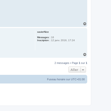
H
a
u
xavierNice
t
Messages :
16
Inscription :
12 janv. 2016, 17:24
H
a
u
2 messages • Page
1
sur
1
t
Aller
Fuseau horaire sur
UTC+01:00