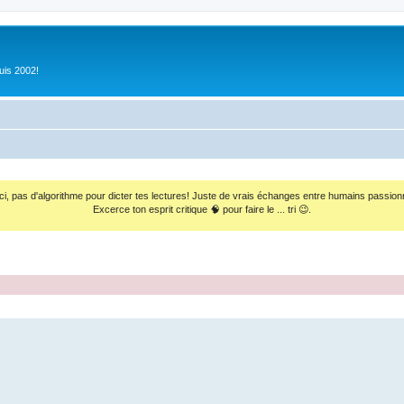
uis 2002!
ci, pas d'algorithme pour dicter tes lectures! Juste de vrais échanges entre humains passion
Excerce ton esprit critique 🧠 pour faire le ... tri 😉.