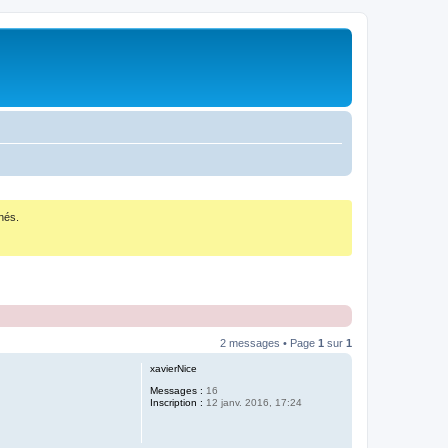
nés.
2 messages • Page
1
sur
1
xavierNice
Messages :
16
Inscription :
12 janv. 2016, 17:24