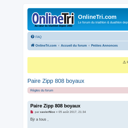
OnlineTri.com
Le forum du triathlon & duathlon dep
FAQ
OnlineTri.com
Accueil du forum
Petites Annonces
⚠️
I
Paire Zipp 808 boyaux
Règles du forum
Paire Zipp 808 boyaux
M
par
xavierNice
»
05 août 2017, 21:34
e
s
Bjr a tous ,
s
a