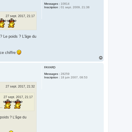
Messages :
10814
Inscription :
01 sept. 2009, 21:38
27 sept. 2017, 21:17
 ? Le poids ? L'âge du
ce chiffre
H
a
u
FAYARD
t
Messages :
28259
Inscription :
18 juin 2007, 08:53
27 sept. 2017, 21:32
27 sept. 2017, 21:17
...
e poids ? L'âge du