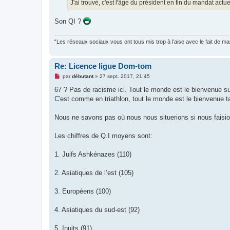
J'ai trouvé, c'est l'âge du président en fin du mandat actu
Son QI ?
“Les réseaux sociaux vous ont tous mis trop à l’aise avec le fait de 
Re: Licence ligue Dom-tom
M
par
débutant
»
27 sept. 2017, 21:45
e
s
67 ? Pas de racisme ici. Tout le monde est le bienvenue sur
s
C'est comme en triathlon, tout le monde est le bienvenue tan
a
g
e
Nous ne savons pas où nous nous situerions si nous faisions
n
o
n
Les chiffres de Q.I moyens sont:
l
u
1. Juifs Ashkénazes (110)
2. Asiatiques de l’est (105)
3. Européens (100)
4. Asiatiques du sud-est (92)
5. Inuits (91)