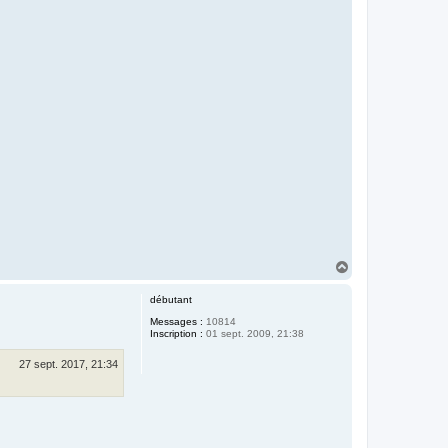
H
a
u
débutant
t
Messages :
10814
Inscription :
01 sept. 2009, 21:38
27 sept. 2017, 21:34