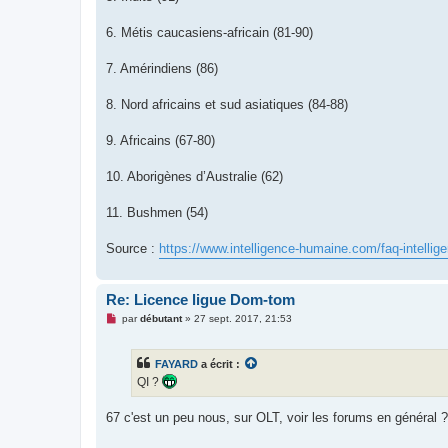
6. Métis caucasiens-africain (81-90)
7. Amérindiens (86)
8. Nord africains et sud asiatiques (84-88)
9. Africains (67-80)
10. Aborigènes d’Australie (62)
11. Bushmen (54)
Source :
https://www.intelligence-humaine.com/faq-intellig
Re: Licence ligue Dom-tom
M
par
débutant
»
27 sept. 2017, 21:53
e
s
s
FAYARD
a écrit :
a
g
QI ?
e
n
o
67 c'est un peu nous, sur OLT, voir les forums en général ?
n
l