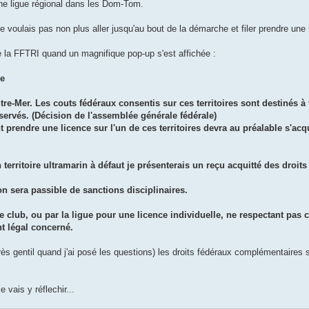
ne ligue régional dans les Dom-Tom.
ne voulais pas non plus aller jusqu'au bout de la démarche et filer prendre une
de la FFTRI quand un magnifique pop-up s'est affichée :
ie
e-Mer. Les couts fédéraux consentis sur ces territoires sont destinés à f
ervés. (Décision de l'assemblée générale fédérale)
prendre une licence sur l'un de ces territoires devra au préalable s'acqu
territoire ultramarin à défaut je présenterais un reçu acquitté des droits
on sera passible de sanctions disciplinaires.
e club, ou par la ligue pour une licence individuelle, ne respectant pas c
t légal concerné.
ès gentil quand j'ai posé les questions) les droits fédéraux complémentaires s
vais y réflechir...