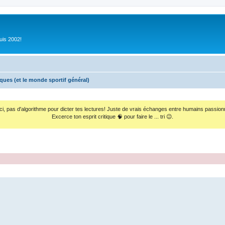
uis 2002!
iques (et le monde sportif général)
ci, pas d'algorithme pour dicter tes lectures! Juste de vrais échanges entre humains passion
Excerce ton esprit critique 🧠 pour faire le ... tri 😉.