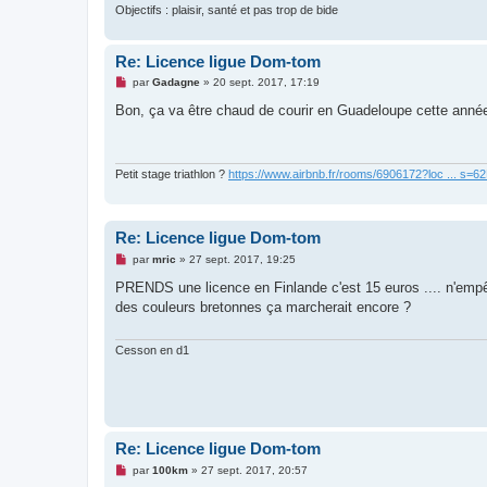
Objectifs : plaisir, santé et pas trop de bide
Re: Licence ligue Dom-tom
M
par
Gadagne
»
20 sept. 2017, 17:19
e
s
Bon, ça va être chaud de courir en Guadeloupe cette année..
s
a
g
e
n
Petit stage triathlon ?
https://www.airbnb.fr/rooms/6906172?loc ... s=
o
n
l
u
Re: Licence ligue Dom-tom
M
par
mric
»
27 sept. 2017, 19:25
e
s
PRENDS une licence en Finlande c'est 15 euros .... n'empêc
s
des couleurs bretonnes ça marcherait encore ?
a
g
e
n
Cesson en d1
o
n
l
u
Re: Licence ligue Dom-tom
M
par
100km
»
27 sept. 2017, 20:57
e