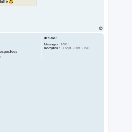
hiffre
H
a
u
débutant
t
Messages :
10814
Inscription :
01 sept. 2009, 21:38
 respectées.
e.