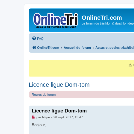
OnlineTri.com
Le forum du triathlon & duathlon dep
FAQ
OnlineTri.com
Accueil du forum
Actus et potins triathlét
⚠️
I
Licence ligue Dom-tom
Règles du forum
Licence ligue Dom-tom
M
par
felipe
»
20 sept. 2017, 13:47
e
s
Bonjour,
s
a