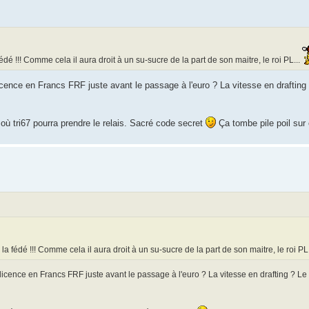
édé !!! Comme cela il aura droit à un su-sucre de la part de son maitre, le roi PL...
a licence en Francs FRF juste avant le passage à l'euro ? La vitesse en drafting
l où tri67 pourra prendre le relais. Sacré code secret
Ça tombe pile poil sur 
la fédé !!! Comme cela il aura droit à un su-sucre de la part de son maitre, le roi PL
la licence en Francs FRF juste avant le passage à l'euro ? La vitesse en drafting ? L