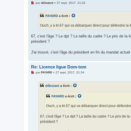
M
par
débutant
»
27 sept. 2017, 21:32
e
s
s
FAYARD
a écrit :
a
g
e
Ouch, y a tri.67 qui va débarquer direct pour défendre la f
n
o
n
67, c'est l'âge ? Le dpt ? La taille du cadre ? Le prix de l
l
président ?
u
J'ai trouvé, c'est l'âge du président en fin du mandat actue
Re: Licence ligue Dom-tom
M
par
FAYARD
»
27 sept. 2017, 21:34
e
s
s
débutant
a écrit :
a
g
e
FAYARD
a écrit :
n
o
n
Ouch, y a tri.67 qui va débarquer direct pour défendre 
l
u
67, c'est l'âge ? Le dpt ? La taille du cadre ? Le prix de 
président ?