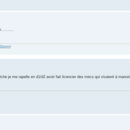
.........
62DIpvm4
he je me rapelle en d1/d2 avoir fait licencier des mecs qui vivaient à marseil