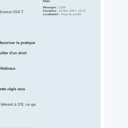
felipe
Messages :
1354
Inscription :
23 févr. 2007, 16:12
 licence USA T.
Localisation :
Pays du poulet
avoriser la pratique
itter d'un droit
 fédéraux
ette règle sera
'élèvent à 37€, ce qui