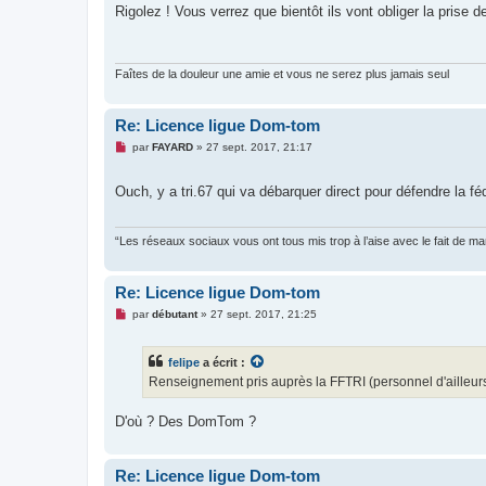
s
Rigolez ! Vous verrez que bientôt ils vont obliger la prise 
s
a
g
e
n
Faîtes de la douleur une amie et vous ne serez plus jamais seul
o
n
l
Re: Licence ligue Dom-tom
u
M
par
FAYARD
»
27 sept. 2017, 21:17
e
s
s
Ouch, y a tri.67 qui va débarquer direct pour défendre la fé
a
g
e
n
“Les réseaux sociaux vous ont tous mis trop à l’aise avec le fait de 
o
n
l
u
Re: Licence ligue Dom-tom
M
par
débutant
»
27 sept. 2017, 21:25
e
s
s
felipe
a écrit :
a
g
Renseignement pris auprès la FFTRI (personnel d'ailleur
e
n
o
D'où ? Des DomTom ?
n
l
u
Re: Licence ligue Dom-tom