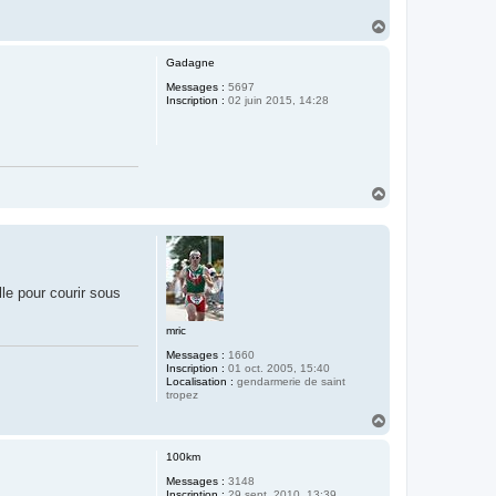
H
a
u
Gadagne
t
Messages :
5697
Inscription :
02 juin 2015, 14:28
H
a
u
t
le pour courir sous
mric
Messages :
1660
Inscription :
01 oct. 2005, 15:40
Localisation :
gendarmerie de saint
tropez
H
a
u
100km
t
Messages :
3148
Inscription :
29 sept. 2010, 13:39