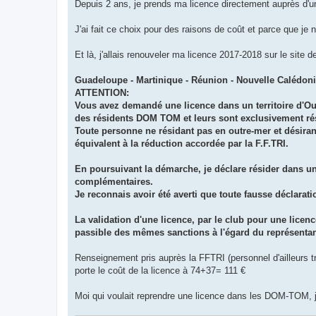
g
Depuis 2 ans, je prends ma licence directement auprès d'u
e
n
o
J'ai fait ce choix pour des raisons de coût et parce que je 
n
l
u
Et là, j'allais renouveler ma licence 2017-2018 sur le site 
Guadeloupe - Martinique - Réunion - Nouvelle Calédon
ATTENTION:
Vous avez demandé une licence dans un territoire d'Outr
des résidents DOM TOM et leurs sont exclusivement rés
Toute personne ne résidant pas en outre-mer et désirant 
équivalent à la réduction accordée par la F.F.TRI.
En poursuivant la démarche, je déclare résider dans un 
complémentaires.
Je reconnais avoir été averti que toute fausse déclarati
La validation d'une licence, par le club pour une licenc
passible des mêmes sanctions à l'égard du représentan
Renseignement pris auprès la FFTRI (personnel d'ailleurs tr
porte le coût de la licence à 74+37= 111 €
Moi qui voulait reprendre une licence dans les DOM-TOM, je 