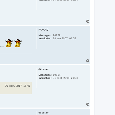
H
a
u
FAYARD
t
Messages :
28259
Inscription :
18 juin 2007, 08:53
L...
H
a
u
débutant
t
Messages :
10814
Inscription :
01 sept. 2009, 21:38
20 sept. 2017, 13:47
H
a
u
débutant
t